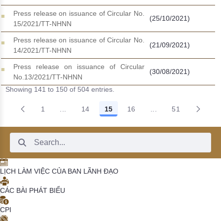
Press release on issuance of Circular No.
(25/10/2021)
15/2021/TT-NHNN
Press release on issuance of Circular No.
(21/09/2021)
14/2021/TT-NHNN
Press release on issuance of Circular
(30/08/2021)
No.13/2021/TT-NHNN
Showing 141 to 150 of 504 entries.
1
...
14
15
16
...
51
Intermediate Pages Use TAB to navigate.
Intermediate Pages 
Search Bar
LỊCH LÀM VIỆC CỦA BAN LÃNH ĐẠO
CÁC BÀI PHÁT BIỂU
CPI