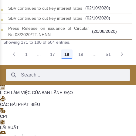
(02/10/2020)
SBV continues to cut key interest rates
(02/10/2020)
SBV continues to cut key interest rates
Press Release on issuance of Circular
(20/08/2020)
No.08/2020/TT-NHNN
Showing 171 to 180 of 504 entries.
1
...
17
18
19
...
51
Intermediate Pages Use TAB to navigate.
Intermediate Pages 
Search Bar
LỊCH LÀM VIỆC CỦA BAN LÃNH ĐẠO
CÁC BÀI PHÁT BIỂU
CPI
LÃI SUẤT