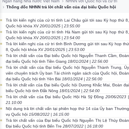
Ngân hàng Nhà nước Việt Nam
NHNN với Quốc hội và cử tri
Đào tạo ISO
Thống đốc NHNN trả lời chất vấn của đại biểu Quốc hội
Trả lời kiến nghị của cử tri tỉnh Lai Châu gửi tới sau Kỳ họp thứ 8,
Quốc hội khóa XV
20/01/2025 | 23:55:00
Trả lời kiến nghị của cử tri tỉnh Hà Nam gửi tới sau Kỳ họp thứ 8,
Quốc hội khóa XV
20/01/2025 | 23:54:00
Trả lời kiến nghị của cử tri tỉnh Bình Dương gửi tới sau Kỳ họp thứ
8, Quốc hội khóa XV
20/01/2025 | 23:53:00
Trả lời chất vấn của Đại biểu Quốc hội Nguyễn Thanh Cầm, Đoàn
đại biểu Quốc hội tỉnh Tiền Giang
18/01/2024 | 22:56:00
Trả lời chất vấn của Đại biểu Quốc hội Nguyễn Thành Trung, Ủy
viên chuyên trách Ủy ban Tài chính ngân sách của Quốc hội, Đoàn
đại biểu Quốc hội tỉnh Yên Bái
18/01/2024 | 22:56:00
Trả lời chất vấn của Đại biểu Quốc hội Dương Khắc Mai, Đoàn đại
biểu Quốc hội tỉnh Đắk Nông
18/01/2024 | 22:54:00
Trả lời chất vấn của Đại biểu Quốc Hội Hà Sỹ Đồng
20/06/2023 |
21:10:00
Nội dung trả lời chất vấn tại phiên họp thứ 14 của Ủy ban Thường
vụ Quốc hội
15/08/2022 | 16:15:00
Trả lời chất vấn của Đại biểu Quốc hội Nguyễn Thị Lệ Thủy Đoàn
Đại biểu Quốc hội tỉnh Bến Tre
28/07/2022 | 16:18:00