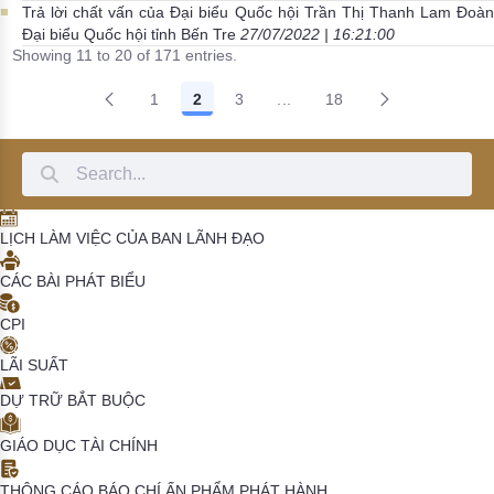
Trả lời chất vấn của Đại biểu Quốc hội Trần Thị Thanh Lam Đoàn
Đại biểu Quốc hội tỉnh Bến Tre
27/07/2022 | 16:21:00
Showing 11 to 20 of 171 entries.
1
2
3
...
18
Intermediate Pages Use TAB
Search Bar
LỊCH LÀM VIỆC CỦA BAN LÃNH ĐẠO
CÁC BÀI PHÁT BIỂU
CPI
LÃI SUẤT
DỰ TRỮ BẮT BUỘC
GIÁO DỤC TÀI CHÍNH
THÔNG CÁO BÁO CHÍ
ẤN PHẨM PHÁT HÀNH