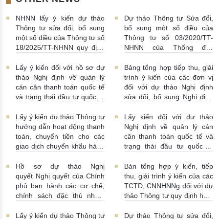
NHNN lấy ý kiến dự thảo
Dự thảo Thông tư Sửa đổi,
Thông tư sửa đổi, bổ sung
bổ sung một số điều của
một số điều của Thông tư số
Thông tư số 03/2020/TT-
18/2025/TT-NHNN quy định
NHNN của Thống đốc
về thu thập, khai thác, chia
NHNN quy định về tiêu huỷ
sẻ thông tin của Hệ thống
tiền của NHNN
03/08/2026 |
Lấy ý kiến đối với hồ sơ dự
Bảng tổng hợp tiếp thu, giải
thông tin phục vụ công tác
11:16:00
thảo Nghị định về quản lý
trình ý kiến của các đơn vị
giám sát hoạt động QTDND
cán cân thanh toán quốc tế
đối với dự thảo Nghị định
và tổ chức TCVM
và trạng thái đầu tư quốc tế
sửa đổi, bổ sung Nghị định
03/08/2026 | 15:00:00
Việt Nam
31/07/2026 |
số 52/2024/NĐ-CP
10:00:00
30/07/2026 | 09:09:00
Lấy ý kiến dự thảo Thông tư
Lấy kiến đối với dự thảo
hướng dẫn hoạt động thanh
Nghị định về quản lý cán
toán, chuyển tiền cho các
cân thanh toán quốc tế và
giao dịch chuyển khẩu hàng
trạng thái đầu tư quốc tế
hóa
24/07/2026 | 13:55:00
của Việt Nam
23/07/2026 |
15:00:00
Hồ sơ dự thảo Nghị
Bản tổng hợp ý kiến, tiếp
quyết Nghị quyết của Chính
thu, giải trình ý kiến của các
phủ ban hành các cơ chế,
TCTD, CNNHNNg đối với dự
chính sách đặc thù nhằm
thảo Thông tư quy định hoạt
tháo gỡ khó khăn trong
động cho vay, vay, gửi tiền,
pháp luật về phòng, chống
nhận tiền gửi, mua, bán có
Lấy ý kiến dự thảo Thông tư
Dự thảo Thông tư sửa đổi,