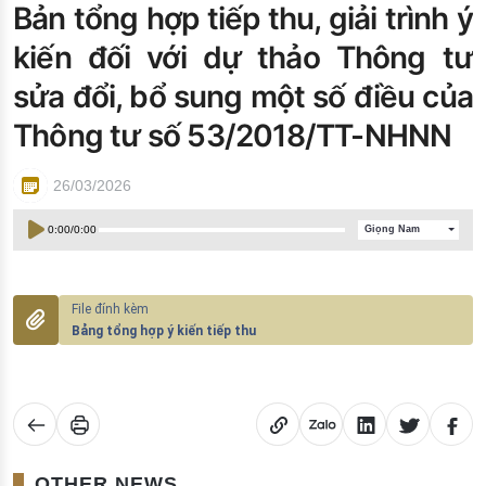
Bản tổng hợp tiếp thu, giải trình ý
Đào tạo ISO
kiến đối với dự thảo Thông tư
sửa đổi, bổ sung một số điều của
Thông tư số 53/2018/TT-NHNN
26/03/2026
0:00
/
0:00
Giọng Nam
Bảng tổng hợp ý kiến tiếp thu
OTHER NEWS