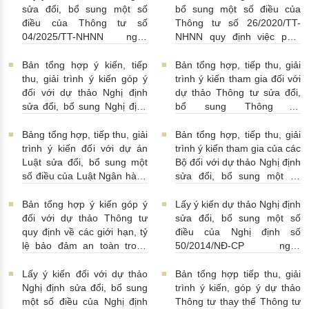
rửa tiền nhằm đáp ứng yêu
kỳ hạn GTCG giữa các
sửa đổi, bổ sung một số
bổ sung một số điều của
cầu cấp bách trong thực
TCTD, CNNHNNg
điều của Thông tư số
Thông tư số 26/2020/TT-
hiện cam kết quốc tế về trao
20/07/2026 | 09:32:00
04/2025/TT-NHNN ngày
NHNN quy định việc phát
đổi thông tin theo yêu cầu
15/5/2025 của NHNN quy
ngôn và cung cấp thông tin
về thuế
22/07/2026 |
định thời hạn lưu trữ hồ sơ,
của Ngân hàng Nhà nước
Bản tổng hợp ý kiến, tiếp
Bản tổng hợp, tiếp thu, giải
14:54:00
tài liệu ngành Ngân hàng
16/07/2026 | 09:41:00
thu, giải trình ý kiến góp ý
trình ý kiến tham gia đối với
16/07/2026 | 10:00:00
đối với dự thảo Nghị định
dự thảo Thông tư sửa đổi,
sửa đổi, bổ sung Nghị định
bổ sung Thông tư
số 50/2014/NĐ-CP
16/2014/TT-NHNN
13/07/2026 | 16:00:00
13/07/2026 | 02:19:00
Bảng tổng hợp, tiếp thu, giải
Bản tổng hợp, tiếp thu, giải
trình ý kiến đối với dự án
trình ý kiến tham gia của các
Luật sửa đổi, bổ sung một
Bộ đối với dự thảo Nghị định
số điều của Luật Ngân hàng
sửa đổi, bổ sung một số
Nhà nước Việt Nam, Luật
điều Nghị định số
Phòng, chống rửa tiền và
58/2021/NĐ-CP
07/07/2026
Bản tổng hợp ý kiến góp ý
Lấy ý kiến dự thảo Nghị định
Luật Các tổ chức tín dụng
| 15:01:00
đối với dự thảo Thông tư
sửa đổi, bổ sung một số
08/07/2026 | 11:21:00
quy định về các giới hạn, tỷ
điều của Nghị định số
lệ bảo đảm an toàn trong
50/2014/NĐ-CP ngày
hoạt động của ngân hàng
20/5/2014 về quản lý dự trữ
thương mại, chi nhánh ngân
ngoại hối nhà nước
Lấy ý kiến đối với dự thảo
Bản tổng hợp tiếp thu, giải
hàng nước ngoài
23/06/2026 | 08:00:00
Nghị định sửa đổi, bổ sung
trình ý kiến, góp ý dự thảo
25/06/2026 | 16:00:00
một số điều của Nghị định
Thông tư thay thế Thông tư