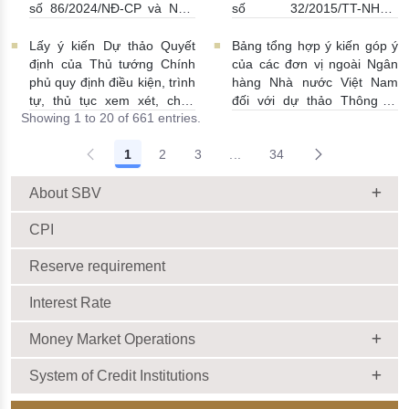
số 86/2024/NĐ-CP và Nghị
số 32/2015/TT-NHNN
định số 01/2014/NĐ-CP
19/06/2026 | 14:01:00
22/06/2026 | 09:13:00
Lấy ý kiến Dự thảo Quyết
Bảng tổng hợp ý kiến góp ý
định của Thủ tướng Chính
của các đơn vị ngoài Ngân
phủ quy định điều kiện, trình
hàng Nhà nước Việt Nam
tự, thủ tục xem xét, chấp
đối với dự thảo Thông tư
Showing 1 to 20 of 661 entries.
thuận cho Tổ chức kinh tế
sửa đổi, bổ sung Thông tư
cho vay ra nước ngoài, bảo
số 09/2019/TT-NHNN quy
1
2
3
...
34
lãnh cho người không cư trú
định về chế độ báo cáo định
Intermediate Pages Use TAB
18/06/2026 | 15:57:00
kỳ NHNN Việt Nam
18/06/2026 | 03:56:00
About SBV
CPI
Reserve requirement
Interest Rate
Money Market Operations
System of Credit Institutions