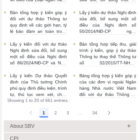
Nhà nước Việt Nam, Luật
điều Nghị định số
Phòng, chống rửa tiền và
58/2021/NĐ-CP
07/07/2026
Bản tổng hợp ý kiến góp ý
Lấy ý kiến dự thảo Nghị định
Luật Các tổ chức tín dụng
| 15:01:00
đối với dự thảo Thông tư
sửa đổi, bổ sung một số
08/07/2026 | 11:21:00
quy định về các giới hạn, tỷ
điều của Nghị định số
lệ bảo đảm an toàn trong
50/2014/NĐ-CP ngày
hoạt động của ngân hàng
20/5/2014 về quản lý dự trữ
thương mại, chi nhánh ngân
ngoại hối nhà nước
Lấy ý kiến đối với dự thảo
Bản tổng hợp tiếp thu, giải
hàng nước ngoài
23/06/2026 | 08:00:00
Nghị định sửa đổi, bổ sung
trình ý kiến, góp ý dự thảo
25/06/2026 | 16:00:00
một số điều của Nghị định
Thông tư thay thế Thông tư
số 86/2024/NĐ-CP và Nghị
số 32/2015/TT-NHNN
định số 01/2014/NĐ-CP
19/06/2026 | 14:01:00
22/06/2026 | 09:13:00
Lấy ý kiến Dự thảo Quyết
Bảng tổng hợp ý kiến góp ý
định của Thủ tướng Chính
của các đơn vị ngoài Ngân
phủ quy định điều kiện, trình
hàng Nhà nước Việt Nam
tự, thủ tục xem xét, chấp
đối với dự thảo Thông tư
Showing 1 to 20 of 661 entries.
thuận cho Tổ chức kinh tế
sửa đổi, bổ sung Thông tư
cho vay ra nước ngoài, bảo
số 09/2019/TT-NHNN quy
1
2
3
...
34
lãnh cho người không cư trú
định về chế độ báo cáo định
Intermediate Pages Use TAB
18/06/2026 | 15:57:00
kỳ NHNN Việt Nam
18/06/2026 | 03:56:00
About SBV
CPI