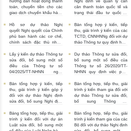
hướng dẫn hoạt động thanh
Nghị định về quản lý cán
toán, chuyển tiền cho các
cân thanh toán quốc tế và
giao dịch chuyển khẩu hàng
trạng thái đầu tư quốc tế
hóa
24/07/2026 | 13:55:00
của Việt Nam
23/07/2026 |
15:00:00
Hồ sơ dự thảo Nghị
Bản tổng hợp ý kiến, tiếp
quyết Nghị quyết của Chính
thu, giải trình ý kiến của các
phủ ban hành các cơ chế,
TCTD, CNNHNNg đối với dự
chính sách đặc thù nhằm
thảo Thông tư quy định hoạt
tháo gỡ khó khăn trong
động cho vay, vay, gửi tiền,
pháp luật về phòng, chống
nhận tiền gửi, mua, bán có
Lấy ý kiến dự thảo Thông tư
Dự thảo Thông tư sửa đổi,
rửa tiền nhằm đáp ứng yêu
kỳ hạn GTCG giữa các
sửa đổi, bổ sung một số
bổ sung một số điều của
cầu cấp bách trong thực
TCTD, CNNHNNg
điều của Thông tư số
Thông tư số 26/2020/TT-
hiện cam kết quốc tế về trao
20/07/2026 | 09:32:00
04/2025/TT-NHNN ngày
NHNN quy định việc phát
đổi thông tin theo yêu cầu
15/5/2025 của NHNN quy
ngôn và cung cấp thông tin
về thuế
22/07/2026 |
định thời hạn lưu trữ hồ sơ,
của Ngân hàng Nhà nước
Bản tổng hợp ý kiến, tiếp
Bản tổng hợp, tiếp thu, giải
14:54:00
tài liệu ngành Ngân hàng
16/07/2026 | 09:41:00
thu, giải trình ý kiến góp ý
trình ý kiến tham gia đối với
16/07/2026 | 10:00:00
đối với dự thảo Nghị định
dự thảo Thông tư sửa đổi,
sửa đổi, bổ sung Nghị định
bổ sung Thông tư
số 50/2014/NĐ-CP
16/2014/TT-NHNN
13/07/2026 | 16:00:00
13/07/2026 | 02:19:00
Bảng tổng hợp, tiếp thu, giải
Bản tổng hợp, tiếp thu, giải
trình ý kiến đối với dự án
trình ý kiến tham gia của các
Luật sửa đổi, bổ sung một
Bộ đối với dự thảo Nghị định
số điều của Luật Ngân hàng
sửa đổi, bổ sung một số