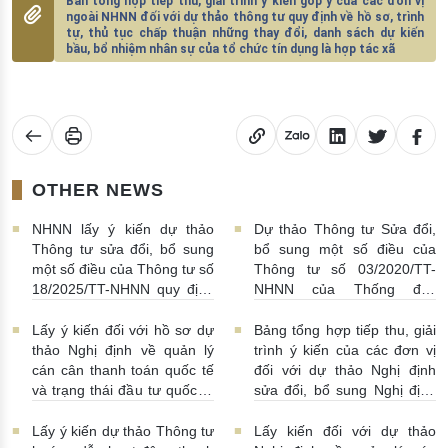
Bản tổng hợp tiếp thu, giải trình ý kiến góp ý của các đơn vị
ngoài NHNN đối với dự thảo thông tư quy định về hồ sơ, trình
tự, thủ tục chấp thuận những thay đổi, danh sách dự kiến
bầu, bổ nhiệm nhân sự của tổ chức tín dụng là hợp tác xã
OTHER NEWS
NHNN lấy ý kiến dự thảo
Dự thảo Thông tư Sửa đổi,
Thông tư sửa đổi, bổ sung
bổ sung một số điều của
một số điều của Thông tư số
Thông tư số 03/2020/TT-
18/2025/TT-NHNN quy định
NHNN của Thống đốc
về thu thập, khai thác, chia
NHNN quy định về tiêu huỷ
sẻ thông tin của Hệ thống
tiền của NHNN
03/08/2026 |
Lấy ý kiến đối với hồ sơ dự
Bảng tổng hợp tiếp thu, giải
thông tin phục vụ công tác
11:16:00
thảo Nghị định về quản lý
trình ý kiến của các đơn vị
giám sát hoạt động QTDND
cán cân thanh toán quốc tế
đối với dự thảo Nghị định
và tổ chức TCVM
và trạng thái đầu tư quốc tế
sửa đổi, bổ sung Nghị định
03/08/2026 | 15:00:00
Việt Nam
31/07/2026 |
số 52/2024/NĐ-CP
10:00:00
30/07/2026 | 09:09:00
Lấy ý kiến dự thảo Thông tư
Lấy kiến đối với dự thảo