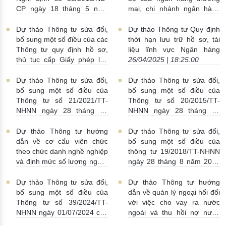
hàng nước ngoài mua, bán
rửa tiền
08/05/2025 |
CP ngày 18 tháng 5 năm
mại, chi nhánh ngân hàng
trái phiếu doanh nghiệp
17:50:00
2013 của Chính phủ về
nước ngoài
05/05/2025 |
08/05/2025 | 18:22:00
thành lập, tổ chức và hoạt
20:52:00
Dự thảo Thông tư sửa đổi,
Dự thảo Thông tư Quy định
động của Công ty Quản lý
bổ sung một số điều của các
thời hạn lưu trữ hồ sơ, tài
tài sản của các tổ chức tín
Thông tư quy định hồ sơ,
liệu lĩnh vực Ngân hàng
dụng Việt Nam
06/05/2025 |
thủ tục cấp Giấy phép lần
26/04/2025 | 18:25:00
00:11:00
đầu của ngân hàng thương
mại, chi nhánh ngân hàng
Dự thảo Thông tư sửa đổi,
Dự thảo Thông tư sửa đổi,
nước ngoài, văn phòng đại
bổ sung một số điều của
bổ sung một số điều của
diện nước ngoài, tổ chức tín
Thông tư số 21/2021/TT-
Thông tư số 20/2015/TT-
dụng phi ngân hàng
NHNN ngày 28 tháng 12
NHNN ngày 28 tháng 10
29/04/2025 | 18:12:00
năm 2021 quy định về việc
năm 2015 của Thống đốc
các tổ chức tín dụng nhà
Ngân hàng Nhà nước Việt
Dự thảo Thông tư hướng
Dự thảo Thông tư sửa đổi,
nước duy trì số dư tiền gửi
Nam quy định việc mở và sử
dẫn về cơ cấu viên chức
bổ sung một số điều của
tại Ngân hàng Chính sách
dụng tài khoản ngoại tệ ở
theo chức danh nghề nghiệp
thông tư 19/2018/TT-NHNN
xã hội
24/04/2025 | 23:02:00
nước ngoài của người cư trú
và định mức số lượng người
ngày 28 tháng 8 năm 2018
là tổ chức
24/04/2025 |
làm việc trong đơn vị sự
của Thống đốc Ngân hàng
22:55:00
nghiệp công lập thuộc lĩnh
Nhà nước Việt Nam hướng
Dự thảo Thông tư sửa đổi,
Dự thảo Thông tư hướng
vực ngân hàng hoạt động
dẫn về quản lý ngoại hối đối
bổ sung một số điều của
dẫn về quản lý ngoại hối đối
trong lĩnh vực thông tin tín
với hoạt động thương mại
Thông tư số 39/2024/TT-
với việc cho vay ra nước
dụng
18/04/2025 | 17:33:00
biên giới Việt Nam - Trung
NHNN ngày 01/07/2024 của
ngoài và thu hồi nợ nước
Quốc
18/04/2025 | 00:47:00
Thống đốc Ngân hàng Nhà
ngoài của tổ chức tín dụng,