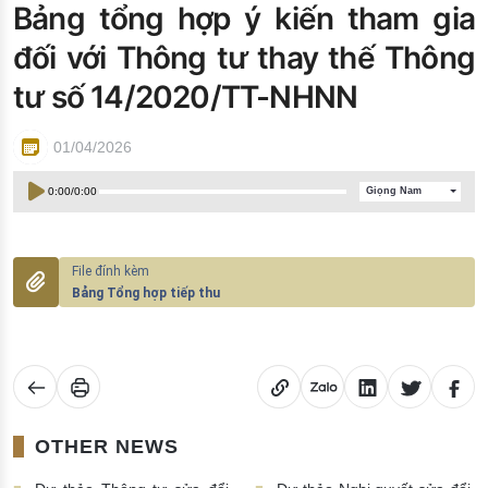
Bảng tổng hợp ý kiến tham gia
Đào tạo ISO
đối với Thông tư thay thế Thông
tư số 14/2020/TT-NHNN
01/04/2026
0:00
/
0:00
Giọng Nam
Bảng Tổng hợp tiếp thu
OTHER NEWS