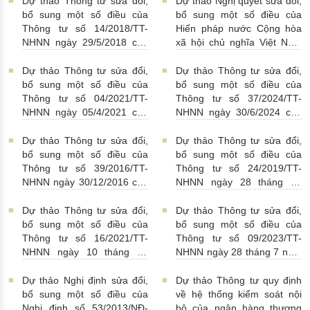
Dự thảo Thông tư sửa đổi,
Dự thảo Nghị quyết sửa đổi,
bổ sung một số điều của
bổ sung một số điều của
Thông tư số 14/2018/TT-
Hiến pháp nước Cộng hòa
NHNN ngày 29/5/2018 của
xã hội chủ nghĩa Việt Nam
Thống đốc Ngân hàng Nhà
năm 2013
15/05/2025 |
nước Việt Nam
15/05/2025 |
17:22:00
Dự thảo Thông tư sửa đổi,
Dự thảo Thông tư sửa đổi,
17:26:00
bổ sung một số điều của
bổ sung một số điều của
Thông tư số 04/2021/TT-
Thông tư số 37/2024/TT-
NHNN ngày 05/4/2021 của
NHNN ngày 30/6/2024 của
Thống đốc Ngân hàng Nhà
Thống đốc Ngân hàng Nhà
nước Việt Nam
09/05/2025 |
nước Việt Nam quy định về
Dự thảo Thông tư sửa đổi,
Dự thảo Thông tư sửa đổi,
23:19:00
cho vay đặc biệt
09/05/2025
bổ sung một số điều của
bổ sung một số điều của
| 21:40:00
Thông tư số 39/2016/TT-
Thông tư số 24/2019/TT-
NHNN ngày 30/12/2016 của
NHNN ngày 28 tháng 11
Thống đốc Ngân hàng Nhà
năm 2019 của Thống đốc
nước Việt Nam quy định về
Ngân hàng Nhà nước Việt
Dự thảo Thông tư sửa đổi,
Dự thảo Thông tư sửa đổi,
hoạt động cho vay của tổ
Nam quy định về tái cấp vốn
bổ sung một số điều của
bổ sung một số điều của
chức tín dụng, chi nhánh
dưới hình thức cho vay lại
Thông tư số 16/2021/TT-
Thông tư số 09/2023/TT-
ngân hàng nước ngoài đối
theo hồ sơ tín dụng đối với
NHNN ngày 10 tháng 11
NHNN ngày 28 tháng 7 năm
với khách hàng
09/05/2025 |
tổ chức tín dụng
08/05/2025
năm 2021 của Thống đốc
2023 của Thống đốc Ngân
17:38:00
| 22:50:00
Ngân hàng Nhà nước Việt
hàng Nhà nước Việt Nam
Dự thảo Nghị định sửa đổi,
Dự thảo Thông tư quy định
Nam quy định việc tổ chức
hướng dẫn thực hiện một số
bổ sung một số điều của
về hệ thống kiểm soát nội
tín dụng, chi nhánh ngân
điều của Luật Phòng, chống
Nghị định số 53/2013/NĐ-
bộ của ngân hàng thương