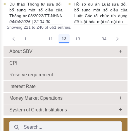
nước Việt Nam quy định về
chi nhánh ngân hàng nước
Dự thảo Thông tư sửa đổi,
Hồ sơ dự án Luật sửa đổi,
kiểm soát đặc biệt đối với tổ
ngoài
05/04/2025 | 00:06:00
bổ sung một số điều của
bổ sung một số điều của
chức tín dụng
17/04/2025 |
Thông tư 08/2022/TT-NHNN
Luật Các tổ chức tín dụng
22:51:00
04/04/2025 | 22:34:00
để luật hóa một số nội dung
Showing 221 to 240 of 661 entries.
của Nghị quyết số
42/2017/QH14
12/03/2025 |
1
...
11
12
13
...
34
18:36:00
Intermediate Pages Use TAB to navigate.
Intermediate Pages 
About SBV
CPI
Reserve requirement
Interest Rate
Money Market Operations
System of Credit Institutions
Search Bar