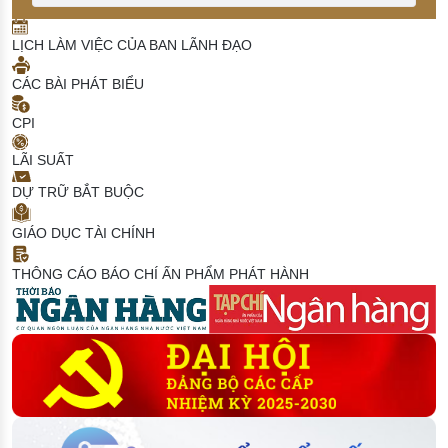
LỊCH LÀM VIỆC CỦA BAN LÃNH ĐẠO
CÁC BÀI PHÁT BIỂU
CPI
LÃI SUẤT
DỰ TRỮ BẮT BUỘC
GIÁO DỤC TÀI CHÍNH
THÔNG CÁO BÁO CHÍ
ẤN PHẨM PHÁT HÀNH