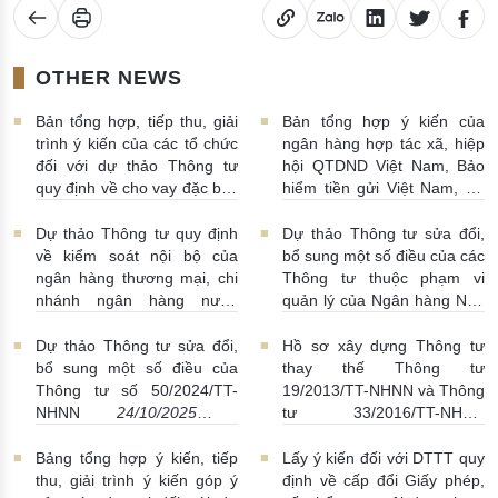
OTHER NEWS
Bản tổng hợp, tiếp thu, giải
Bản tổng hợp ý kiến của
trình ý kiến của các tổ chức
ngân hàng hợp tác xã, hiệp
đối với dự thảo Thông tư
hội QTDND Việt Nam, Bảo
quy định về cho vay đặc biệt
hiểm tiền gửi Việt Nam, Tổ
đối với tổ chức tín dụng
chức tài chính vi mô đối với
31/10/2025 | 10:00:00
dự thảo Thông tư quy định
Dự thảo Thông tư quy định
Dự thảo Thông tư sửa đổi,
về hệ thống kiểm soát nội
về kiểm soát nội bộ của
bổ sung một số điều của các
bộ của tổ chức tín dụng là
ngân hàng thương mại, chi
Thông tư thuộc phạm vi
hợp tác xã, tổ chức tài chính
nhánh ngân hàng nước
quản lý của Ngân hàng Nhà
vi mô
31/10/2025 | 09:00:00
ngoài
30/10/2025 | 14:00:00
nước Việt Nam liên quan
đến cắt giảm, đơn giản hóa
Dự thảo Thông tư sửa đổi,
Hồ sơ xây dựng Thông tư
thủ tục hành chính, thay đổi
bổ sung một số điều của
thay thế Thông tư
cơ cấu, tổ chức bộ máy
Thông tư số 50/2024/TT-
19/2013/TT-NHNN và Thông
29/10/2025 | 09:00:00
NHNN
24/10/2025 |
tư 33/2016/TT-NHNN
16:00:00
20/10/2025 | 09:00:00
Bảng tổng hợp ý kiến, tiếp
Lấy ý kiến đối với DTTT quy
thu, giải trình ý kiến góp ý
định về cấp đổi Giấy phép,