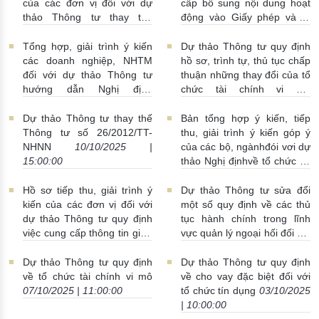
của các đơn vị đối với dự
cấp bổ sung nội dung hoạt
thảo Thông tư thay thế
động vào Giấy phép và tổ
Thông tư 34/2018/TT-NHNN
chức, hoạt động của TCTD
ngày 24/12/2018 của Thống
phi ngân hàng
16/10/2025 |
Tổng hợp, giải trình ý kiến
Dự thảo Thông tư quy định
đốc NHNN quy định quản lý
14:00:00
các doanh nghiệp, NHTM
hồ sơ, trình tự, thủ tục chấp
và sử dụng mạng máy tính
đối với dự thảo Thông tư
thuận những thay đổi của tổ
của Ngân hàng Nhà nước
hướng dẫn Nghị định
chức tài chính vi mô
Việt Nam
17/10/2025 |
24/2012/NĐ-CP được sửa
14/10/2025 | 10:00:00
16:55:00
đổi, bổ sung bởi Nghị định
Dự thảo Thông tư thay thế
Bản tổng hợp ý kiến, tiếp
232/2025/NĐ-CP
Thông tư số 26/2012/TT-
thu, giải trình ý kiến góp ý
15/10/2025 | 10:00:00
NHNN
10/10/2025 |
của các bộ, ngànhđói vơi dự
15:00:00
thảo Nghị địnhvề tổ chức và
hoạt động của Thanh tra
ngân hàng
09/10/2025 |
Hồ sơ tiếp thu, giải trình ý
Dự thảo Thông tư sửa đổi
09:00:00
kiến của các đơn vị đối với
một số quy định về các thủ
dự thảo Thông tư quy định
tục hành chính trong lĩnh
việc cung cấp thông tin giữa
vực quản lý ngoại hối đối với
NHNNVN và BHTGVN (thay
các giao dịch vốn
thế thông tư số 34/2016/TT-
08/10/2025 | 15:00:00
Dự thảo Thông tư quy định
Dự thảo Thông tư quy định
NHNN)
08/10/2025 |
về tổ chức tài chính vi mô
về cho vay đặc biệt đối với
17:00:00
07/10/2025 | 11:00:00
tổ chức tín dụng
03/10/2025
| 10:00:00