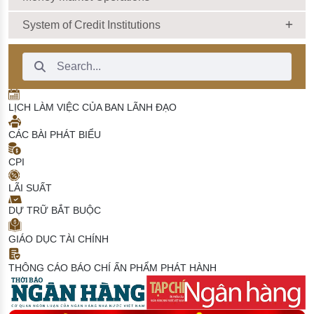
System of Credit Institutions
Search Bar
LỊCH LÀM VIỆC CỦA BAN LÃNH ĐẠO
CÁC BÀI PHÁT BIỂU
CPI
LÃI SUẤT
DỰ TRỮ BẮT BUỘC
GIÁO DỤC TÀI CHÍNH
THÔNG CÁO BÁO CHÍ
ẤN PHẨM PHÁT HÀNH