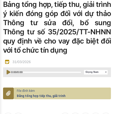
Bảng tổng hợp, tiếp thu, giải trình
Đào tạo ISO
ý kiến đóng góp đối với dự thảo
Thông tư sửa đổi, bổ sung
Thông tư số 35/2025/TT-NHNN
quy định về cho vay đặc biệt đối
với tổ chức tín dụng
31/03/2026
0:00
/
0:00
Giọng Nam
Bảng tổng hợp tiếp thu, giải trình