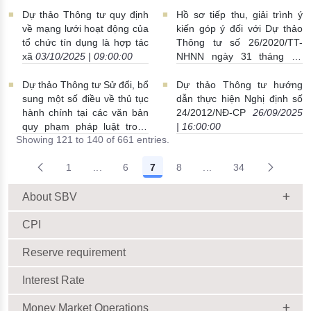
Dự thảo Thông tư quy định
Hồ sơ tiếp thu, giải trình ý
về mạng lưới hoạt động của
kiến góp ý đối với Dự thảo
tổ chức tín dụng là hợp tác
Thông tư số 26/2020/TT-
xã
03/10/2025 | 09:00:00
NHNN ngày 31 tháng 12
năm 2020 của Thống đốc
Ngân hàng Nhà nước Việt
Dự thảo Thông tư Sử đổi, bổ
Dự thảo Thông tư hướng
Nam quy định việc phát
sung một số điều về thủ tục
dẫn thực hiện Nghị định số
ngôn và cung cấp thông
hành chính tại các văn bản
24/2012/NĐ-CP
26/09/2025
tin của Ngân hàng Nhà
quy phạm pháp luật trong
| 16:00:00
Showing 121 to 140 of 661 entries.
nước Việt Nam
02/10/2025 |
lĩnh vực quản lý hoạt động
16:00:00
cung ứng dịch vụ và sử
1
...
6
7
8
...
34
dụng ngoại hối
30/09/2025 |
Intermediate Pages Use TAB to navigate.
Intermediate Pages Us
14:31:00
About SBV
CPI
Reserve requirement
Interest Rate
Money Market Operations