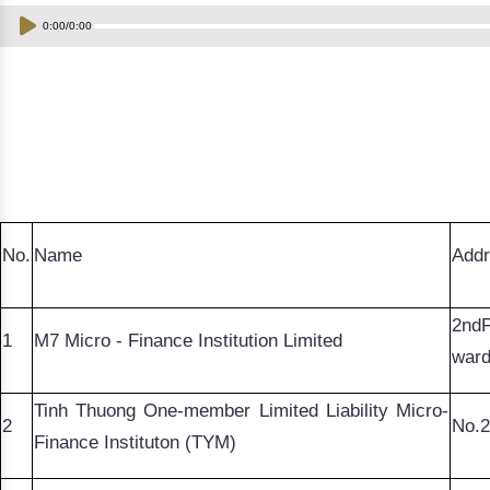
Đào tạo ISO
0:00
/
0:00
No.
Name
Add
2
nd
1
M7 Micro - Finance Institution Limited
ward
Tinh Thuong One-member Limited Liability Micro-
2
No.2
Finance Instituton (TYM)