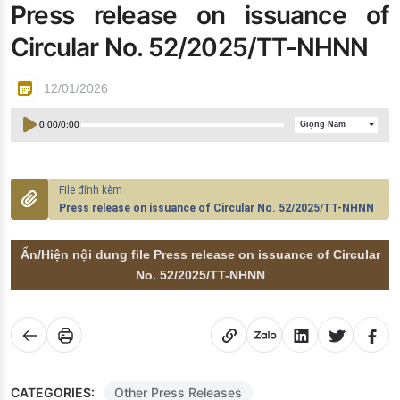
Press release on issuance of
Đào tạo ISO
Circular No. 52/2025/TT-NHNN
12/01/2026
0:00
/
0:00
Giọng Nam
Press release on issuance of Circular No. 52/2025/TT-NHNN
Ẩn/Hiện nội dung file Press release on issuance of Circular
No. 52/2025/TT-NHNN
CATEGORIES:
Other Press Releases