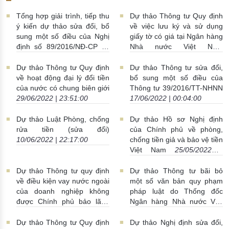
Tổng hợp giải trình, tiếp thu
Dự thảo Thông tư Quy định
ý kiến dự thảo sửa đổi, bổ
về việc lưu ký và sử dụng
sung một số điều của Nghị
giấy tờ có giá tại Ngân hàng
định số 89/2016/NĐ-CP và
Nhà nước Việt Nam
Nghị định 88/2019/NĐ-CP
06/07/2022 | 23:34:00
06/07/2022 | 23:36:00
Dự thảo Thông tư Quy định
Dự thảo Thông tư sửa đổi,
về hoạt động đại lý đổi tiền
bổ sung một số điều của
của nước có chung biên giới
Thông tư 39/2016/TT-NHNN
29/06/2022 | 23:51:00
17/06/2022 | 00:04:00
Dự thảo Luật Phòng, chống
Dự thảo Hồ sơ Nghị định
rửa tiền (sửa đổi)
của Chính phủ về phòng,
10/06/2022 | 22:17:00
chống tiền giả và bảo vệ tiền
Việt Nam
25/05/2022 |
22:58:00
Dự thảo Thông tư quy định
Dự thảo Thông tư bãi bỏ
về điều kiện vay nước ngoài
một số văn bản quy phạm
của doanh nghiệp không
pháp luật do Thống đốc
được Chính phủ bảo lãnh
Ngân hàng Nhà nước Việt
11/05/2022 | 22:53:00
Nam ban hành
29/04/2022 |
23:43:00
Dự thảo Thông tư Quy định
Dự thảo Nghị định sửa đổi,