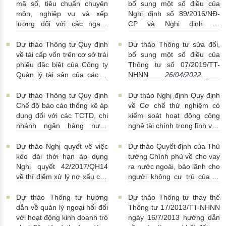
mã số, tiêu chuẩn chuyên
bổ sung một số điều của
môn, nghiệp vụ và xếp
Nghị định số 89/2016/NĐ-
lương đối với các ngạch
CP và Nghị định số
công chức chuyên ngành
88/2019/NĐ-CP
28/04/2022
Ngân hàng
29/04/2022 |
| 21:02:00
Dự thảo Thông tư Quy định
Dự thảo Thông tư sửa đổi,
23:41:00
về tái cấp vốn trên cơ sở trái
bổ sung một số điều của
phiếu đặc biệt của Công ty
Thông tư số 07/2019/TT-
Quản lý tài sản của các tổ
NHNN
26/04/2022 |
chức tín dụng Việt Nam
22:52:00
28/04/2022 | 21:00:00
Dự thảo Thông tư Quy định
Dự thảo Nghị định Quy định
Chế độ báo cáo thống kê áp
về Cơ chế thử nghiệm có
dụng đối với các TCTD, chi
kiểm soát hoạt động công
nhánh ngân hàng nước
nghệ tài chính trong lĩnh vực
ngoài
20/04/2022 | 21:56:00
ngân hàng
05/04/2022 |
17:06:00
Dự thảo Nghị quyết về việc
Dự thảo Quyết định của Thủ
kéo dài thời hạn áp dụng
tướng Chính phủ về cho vay
Nghị quyết 42/2017/QH14
ra nước ngoài, bảo lãnh cho
về thí điểm xử lý nợ xấu của
người không cư trú của tổ
các TCTD
07/03/2022 |
chức kinh tế
04/03/2022 |
17:49:00
23:43:00
Dự thảo Thông tư hướng
Dự thảo Thông tư thay thế
dẫn về quản lý ngoại hối đối
Thông tư 17/2013/TT-NHNN
với hoạt động kinh doanh trò
ngày 16/7/2013 hướng dẫn