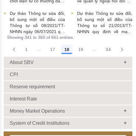
chơi điện tử có thưởng dành
về quản lý ngoại hối đối với
cho người nước ngoài
việc phát hành trái phiếu
25/02/2022 | 22:42:00
quốc tế của doanh nghiệp
Dự thảo Thông tư sửa đổi,
Dự thảo Thông tư sửa đổi,
không được Chính phủ bảo
bổ sung một số điều của
bổ sung một số điều của
lãnh
09/02/2022 | 20:49:00
Thông tư số 08/2021/TT-
Thông tư số 21/2013/TT-
NHNN ngày 06/07/2021 quy
NHNN quy định về mạng
Showing 341 to 360 of 661 entries.
định về cho vay đặc biệt đối
lưới hoạt động của NHTM
với TCTD được kiểm soát
12/11/2021 | 18:13:00
1
...
17
18
19
...
34
đặc biệt
23/12/2021 |
Intermediate Pages Use TAB to navigate.
Intermediate Pages 
17:08:00
About SBV
CPI
Reserve requirement
Interest Rate
Money Market Operations
System of Credit Institutions