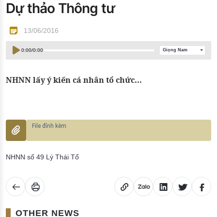
Dự thảo Thông tư
Đào tạo ISO
13/06/2016
0:00
/
0:00
Giọng Nam
NHNN lấy ý kiến cá nhân tổ chức...
NHNN số 49 Lý Thái Tổ
OTHER NEWS