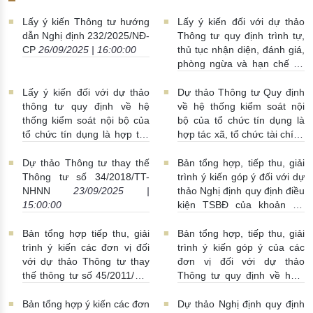
Lấy ý kiến Thông tư hướng
Lấy ý kiến đối với dự thảo
dẫn Nghị định 232/2025/NĐ-
Thông tư quy định trình tự,
CP
26/09/2025 | 16:00:00
thủ tục nhận diện, đánh giá,
phòng ngừa và hạn chế rủi
ro có tính hệ thống trong
lĩnh vực tiền tệ, ngân hàng,
Lấy ý kiến đối với dự thảo
Dự thảo Thông tư Quy định
tài chính
25/09/2025 |
thông tư quy định về hệ
về hệ thống kiểm soát nội
08:00:00
thống kiểm soát nội bộ của
bộ của tổ chức tín dụng là
tổ chức tín dụng là hợp tác
hợp tác xã, tổ chức tài chính
xã, tổ chức tài chính vi mô
vi mô
24/09/2025 | 14:00:00
25/09/2025 | 08:00:00
Dự thảo Thông tư thay thế
Bản tổng hợp, tiếp thu, giải
Thông tư số 34/2018/TT-
trình ý kiến góp ý đối với dự
NHNN
23/09/2025 |
thảo Nghị định quy định điều
15:00:00
kiện TSBĐ của khoản nợ
xấu được thu giữ
23/09/2025 | 14:00:00
Bản tổng hợp tiếp thu, giải
Bản tổng hợp, tiếp thu, giải
trình ý kiến các đơn vị đối
trình ý kiến góp ý của các
với dự thảo Thông tư thay
đơn vị đối với dự thảo
thế thông tư số 45/2011/TT-
Thông tư quy định về hoạt
NHNN
22/09/2025 |
động chiết khấu của tổ chức
10:00:00
tín dụng, chi nhánh ngân
Bản tổng hợp ý kiến các đơn
Dự thảo Nghị định quy định