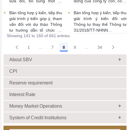
thảo Thông tư)
09/09/2025 |
sửa đổi, bổ sung một số
động của công ty con, công
14:00:00
điều của Thông tư số
ty liên kết của tổ chức tín
15/2024/TT-NHNN ngày
dụng trong lĩnh vực quản lý
Bản tổng hợp ý kiến, tiếp thu
Bản tổng hợp ý kiến, tiếp thu
28/6/2024 quy định về dịch
nợ và khai thác tài sản
giải trình ý kiến góp ý, tham
giải trình ý kiến đối với
vụ thanh toán không dùng
29/08/2025 | 16:00:00
vấn đối với dự thảo Thông
Thông tư thay thế Thông tư
tiền mặt
08/09/2025 |
tư hướng dẫn tổ chức tín
31/2018/TT-NHNN
Showing 141 to 160 of 661 entries.
11:00:00
dụng, chi nhánh ngân hàng
27/08/2025 | 11:00:00
nước ngoài cho vay đối với
1
...
7
8
9
...
34
lĩnh vực nông nghiệp, nông
Intermediate Pages Use TAB to navigate.
Intermediate Pages Us
thôn (lần 2)
29/08/2025 |
10:00:00
About SBV
CPI
Reserve requirement
Interest Rate
Money Market Operations
System of Credit Institutions