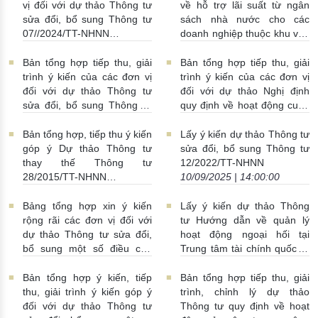
hàng nước ngoài đối với
vị đối với dự thảo Thông tư
về hỗ trợ lãi suất từ ngân
khách hàng
19/09/2025 |
sửa đổi, bổ sung Thông tư
sách nhà nước cho các
15:00:00
07//2024/TT-NHNN
doanh nghiệp thuộc khu vực
18/09/2025 | 10:00:00
kinh tế tư nhân, hộ kinh
doanh, cá nhân kinh doanh
Bản tổng hợp tiếp thu, giải
Bản tổng hợp tiếp thu, giải
vay vốn tại các ngân hàng
trình ý kiến của các đơn vị
trình ý kiến của các đơn vị
thương mại để thực hiện các
đối với dự thảo Thông tư
đối với dự thảo Nghị định
dự án xanh, tuần hoàn và
sửa đổi, bổ sung Thông tư
quy định về hoạt động cung
áp dụng khung tiêu chuẩn
18/2024/TT-NHNN
ứng dịch vụ Tiền di động
môi trường, xã hội, quản trị
18/09/2025 | 09:00:00
16/09/2025 | 02:12:00
Bản tổng hợp, tiếp thu ý kiến
Lấy ý kiến dự thảo Thông tư
(ESG)
18/09/2025 |
góp ý Dự thảo Thông tư
sửa đổi, bổ sung Thông tư
10:00:00
thay thế Thông tư
12/2022/TT-NHNN
28/2015/TT-NHNN
10/09/2025 | 14:00:00
10/09/2025 | 15:00:00
Bảng tổng hợp xin ý kiến
Lấy ý kiến dự thảo Thông
rộng rãi các đơn vị đối với
tư Hướng dẫn về quản lý
dự thảo Thông tư sửa đổi,
hoạt động ngoại hối tại
bổ sung một số điều của
Trung tâm tài chính quốc tế
Thông tư số 40/2024/TT-
tại Việt Nam
09/09/2025 |
NHNN quy định về hoạt
08:00:00
Bản tổng hợp ý kiến, tiếp
Bản tổng hợp tiếp thu, giải
đông cung ứng dịch vụ
thu, giải trình ý kiến góp ý
trình, chỉnh lý dự thảo
TGTT - Thông tư số 40 (dự
đối với dự thảo Thông tư
Thông tư quy định về hoạt