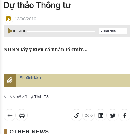
Dự thảo Thông tư
Đào tạo ISO
13/06/2016
0:00
/
0:00
Giọng Nam
NHNN lấy ý kiến cá nhân tổ chức...
NHNN số 49 Lý Thái Tổ
OTHER NEWS