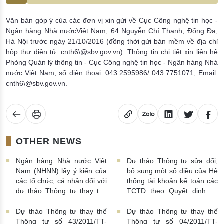
Văn bản góp ý của các đơn vị xin gửi về Cục Công nghệ tin học -
Ngân hàng Nhà nướcViệt Nam, 64 Nguyễn Chí Thanh, Đống Đa,
Hà Nội trước ngày 21/10/2016 (đồng thời gửi bản mềm về địa chỉ
hộp thư điện tử: cnth6\@sbv.gov.vn). Thông tin chi tiết xin liên hệ
Phòng Quản lý thông tin - Cục Công nghệ tin học - Ngân hàng Nhà
nước Việt Nam, số điện thoại: 043.2595986/ 043.7751071; Email:
cnth6\@sbv.gov.vn.
OTHER NEWS
Ngân hàng Nhà nước Việt
Dự thảo Thông tư sửa đổi,
Nam (NHNN) lấy ý kiến của
bổ sung một số điều của Hệ
các tổ chức, cá nhân đối với
thống tài khoản kế toán các
dự thảo Thông tư thay thế
TCTD theo Quyết định số
Thông tư số 23/2013/TT-
479/2004/QĐ-NHNN ngày
NHNN quy định việc các
29/4/2004 và Chế độ báo
Dự thảo Thông tư thay thế
Dự thảo Thông tư thay thế
TCTD nhà nước duy trì số
cáo tài chính đối với các
Thông tư số 43/2011/TT-
Thông tư số 04/2011/TT-