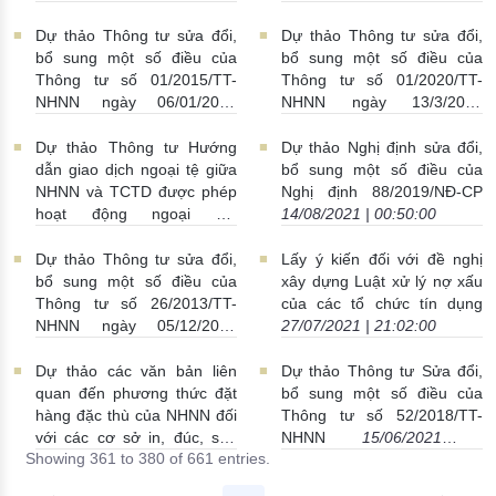
dụng, chi nhánh ngân hàng
09/09/2021 | 18:03:00
nước ngoài
11/09/2021 |
Dự thảo Thông tư sửa đổi,
Dự thảo Thông tư sửa đổi,
00:27:00
bổ sung một số điều của
bổ sung một số điều của
Thông tư số 01/2015/TT-
Thông tư số 01/2020/TT-
NHNN ngày 06/01/2015
NHNN ngày 13/3/2020
28/08/2021 | 00:03:00
20/08/2021 | 17:16:00
Dự thảo Thông tư Hướng
Dự thảo Nghị định sửa đổi,
dẫn giao dịch ngoại tệ giữa
bổ sung một số điều của
NHNN và TCTD được phép
Nghị định 88/2019/NĐ-CP
hoạt động ngoại hối
14/08/2021 | 00:50:00
19/08/2021 | 18:38:00
Dự thảo Thông tư sửa đổi,
Lấy ý kiến đối với đề nghị
bổ sung một số điều của
xây dựng Luật xử lý nợ xấu
Thông tư số 26/2013/TT-
của các tổ chức tín dụng
NHNN ngày 05/12/2013
27/07/2021 | 21:02:00
05/08/2021 | 03:01:00
Dự thảo các văn bản liên
Dự thảo Thông tư Sửa đổi,
quan đến phương thức đặt
bổ sung một số điều của
hàng đặc thù của NHNN đối
Thông tư số 52/2018/TT-
với các cơ sở in, đúc, sản
NHNN
15/06/2021 |
Showing 361 to 380 of 661 entries.
xuất tiền
22/06/2021 |
22:36:00
23:27:00