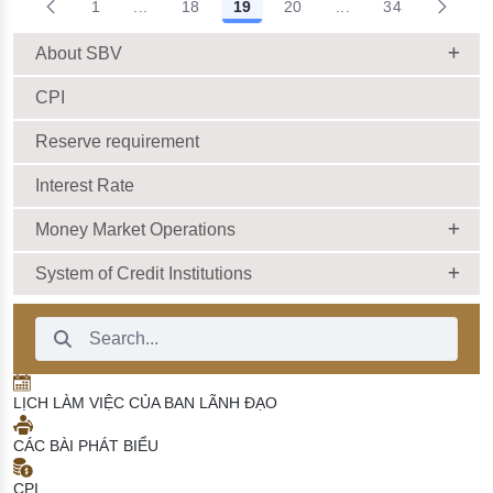
1
...
18
19
20
...
34
Intermediate Pages Use TAB to navigate.
Intermediate Pages 
About SBV
CPI
Reserve requirement
Interest Rate
Money Market Operations
System of Credit Institutions
Search Bar
LỊCH LÀM VIỆC CỦA BAN LÃNH ĐẠO
CÁC BÀI PHÁT BIỂU
CPI