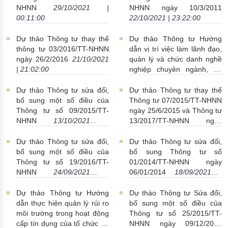
dư tiền gửi tại Ngân hàng
TCTD kèm theo Quyết định
NHNN
29/10/2021 |
NHNN ngày 10/3/2011
Chính sách xã hội
số 16/2007/QĐ-NHNN ngày
00:11:00
22/10/2021 | 23:22:00
01/11/2021 | 22:16:00
18/4/2007
29/10/2021 |
22:35:00
Dự thảo Thông tư thay thế
Dự thảo Thông tư Hướng
thông tư 03/2016/TT-NHNN
dẫn vị trí việc làm lãnh đạo,
ngày 26/2/2016
21/10/2021
quản lý và chức danh nghề
| 21:02:00
nghiệp chuyên ngành, cơ
cấu viên chức theo chức
danh nghề nghiệp và định
Dự thảo Thông tư sửa đổi,
Dự thảo Thông tư thay thế
mức số lượng người làm
bổ sung một số điều của
Thông tư 07/2015/TT-NHNN
việc trong đơn vị sự nghiệp
Thông tư số 09/2015/TT-
ngày 25/6/2015 và Thông tư
công lập thuộc ngành, lĩnh
NHNN
13/10/2021 |
13/2017/TT-NHNN ngày
vực Ngân hàng
21/10/2021 |
17:24:00
29/9/2017
28/09/2021 |
21:01:00
16:20:00
Dự thảo Thông tư sửa đổi,
Dự thảo Thông tư sửa đổi,
bổ sung một số điều của
bổ sung Thông tư số
Thông tư số 19/2016/TT-
01/2014/TT-NHNN ngày
NHNN
24/09/2021 |
06/01/2014
18/09/2021 |
00:22:00
01:24:00
Dự thảo Thông tư Hướng
Dự thảo Thông tư Sửa đổi,
dẫn thực hiện quản lý rủi ro
bổ sung một số điều của
môi trường trong hoạt động
Thông tư số 25/2015/TT-
cấp tín dụng của tổ chức tín
NHNN ngày 09/12/2015