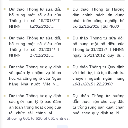
02/02/2016 | 17:51:00
Dự thảo Thông tư sửa đổi,
Dự thảo Thông tư Hướng
bổ sung một số điều của
dẫn chính sách tín dụng
Thông tư số 19/2013/TT-
phát triển công nghiệp hỗ
NHNN
02/02/2016 |
trợ
22/12/2015 | 20:49:00
17:47:00
Dự thảo Thông tư sửa đổi,
Dự thảo Thông tư sửa đổi,
bổ sung một số điều của
bổ sung một số điều của
Thông tư số 21/2014/TT-
Thông tư 31/2012/TT-NHNN
NHNN
17/11/2015 |
ngày 26/11/2012 quy định
22:29:00
về Ngân hàng Hợp tác xã
13/11/2015 | 21:38:00
Dự thảo Thông tư quy định
Dự thảo Thông tư Quy định
về quản lý nhiệm vụ khoa
về trình tự, thủ tục thanh tra
học và công nghệ của Ngân
chuyên ngành ngân hàng
hàng Nhà nước Việt Nam
10/11/2015 | 22:23:00
10/11/2015 | 23:42:00
Dự thảo Thông tư quy định
Dự thảo Thông tư hướng
các giới hạn, tỷ lệ bảo đảm
dẫn thực hiện cho vay đầu
an toàn trong hoạt động của
tư trồng rừng sản xuất, chăn
tổ chức tài chính vi mô
nuôi theo quy định tại Nghị
Showing 601 to 620 of 661 entries.
02/11/2015 | 22:18:00
định số 75/2015/NĐ-CP
19/10/2015 | 15:36:00