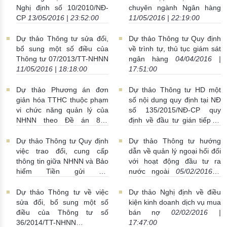
Nghị định số 10/2010/NĐ-
chuyên ngành Ngân hàng
CP
13/05/2016 | 23:52:00
11/05/2016 | 22:19:00
Dự thảo Thông tư sửa đổi,
Dự thảo Thông tư Quy định
bổ sung một số điều của
về trình tự, thủ tục giám sát
Thông tư 07/2013/TT-NHNN
ngân hàng
04/04/2016 |
11/05/2016 | 18:18:00
17:51:00
Dự thảo Phương án đơn
Dự thảo Thông tư HD một
giản hóa TTHC thuộc phạm
số nội dung quy định tại NĐ
vi chức năng quản lý của
số 135/2015/NĐ-CP quy
NHNN theo Đề án 896
định về đầu tư gián tiếp ra
31/03/2016 | 17:54:00
nước ngoài
28/03/2016 |
23:39:00
Dự thảo Thông tư Quy định
Dự thảo Thông tư hướng
việc trao đổi, cung cấp
dẫn về quản lý ngoại hối đối
thông tin giữa NHNN và Bảo
với hoạt động đầu tư ra
hiểm Tiền gửi VN
nước ngoài
05/02/2016 |
10/03/2016 | 23:23:00
18:17:00
Dự thảo Thông tư về việc
Dự thảo Nghị định về điều
sửa đổi, bổ sung một số
kiện kinh doanh dịch vụ mua
điều của Thông tư số
bán nợ
02/02/2016 |
36/2014/TT-NHNN
17:47:00