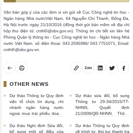
Văn bản góp ý của các đơn vị xin gửi về Cục Công nghệ tin học -
Ngân hàng Nhà nướcViệt Nam, 64 Nguyễn Chí Thanh, Đống Đa,
Hà Nội trước ngày 21/10/2016 (đồng thời gửi bản mềm về địa chỉ
hộp thư điện tử: cnth6\@sbv.gov.vn). Thông tin chi tiết xin liên hệ
Phòng Quản lý thông tin - Cục Công nghệ tin học - Ngân hàng Nhà
nước Việt Nam, số điện thoại: 043.2595986/ 043.7751071; Email:
cnth6\@sbv.gov.vn.
OTHER NEWS
Dự thảo Thông tư Quy định
Dự thảo sửa đổi, bổ sung
việc tổ chức tín dụng, chi
Thông tư 29-34/2015/TT-
nhánh ngân hàng nước
NHNN, Quyết định
ngoài mua trái phiếu doanh
21/2008/QĐ-NHNN, Thông
nghiệp
30/05/2016 |
tư 07/2001/TT-NHNN
21:32:00
27/05/2016 | 00:20:00
Dự thảo Nghị định Sửa đổi,
Dự thảo Thông tư Quy định
bổ sung một số điều của
về trình tự, thủ tục thanh tra