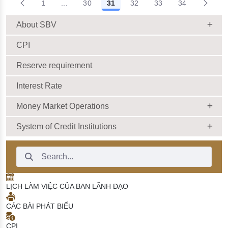
1
...
30
31
32
33
34
Intermediate Pages Use TAB to navigate.
About SBV
CPI
Reserve requirement
Interest Rate
Money Market Operations
System of Credit Institutions
Search Bar
LỊCH LÀM VIỆC CỦA BAN LÃNH ĐẠO
CÁC BÀI PHÁT BIỂU
CPI