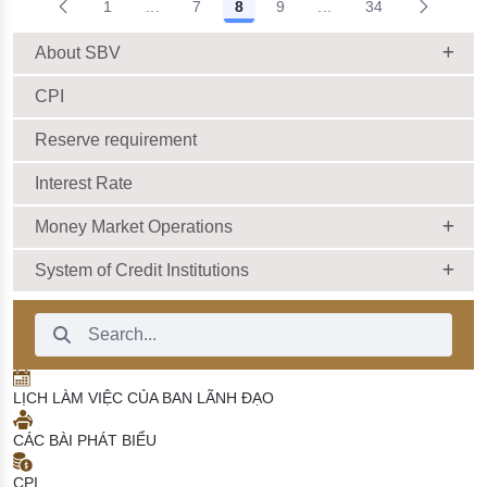
1
...
7
8
9
...
34
lĩnh vực nông nghiệp, nông
Intermediate Pages Use TAB to navigate.
Intermediate Pages Us
thôn (lần 2)
29/08/2025 |
10:00:00
About SBV
CPI
Reserve requirement
Interest Rate
Money Market Operations
System of Credit Institutions
Search Bar
LỊCH LÀM VIỆC CỦA BAN LÃNH ĐẠO
CÁC BÀI PHÁT BIỂU
CPI