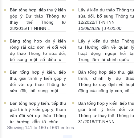
áp dụng khung tiêu chuẩn
18/2024/TT-NHNN
ứng dịch vụ Tiền di động
môi trường, xã hội, quản trị
18/09/2025 | 09:00:00
16/09/2025 | 02:12:00
Bản tổng hợp, tiếp thu ý kiến
Lấy ý kiến dự thảo Thông tư
(ESG)
18/09/2025 |
góp ý Dự thảo Thông tư
sửa đổi, bổ sung Thông tư
10:00:00
thay thế Thông tư
12/2022/TT-NHNN
28/2015/TT-NHNN
10/09/2025 | 14:00:00
10/09/2025 | 15:00:00
Bảng tổng hợp xin ý kiến
Lấy ý kiến dự thảo Thông
rộng rãi các đơn vị đối với
tư Hướng dẫn về quản lý
dự thảo Thông tư sửa đổi,
hoạt động ngoại hối tại
bổ sung một số điều của
Trung tâm tài chính quốc tế
Thông tư số 40/2024/TT-
tại Việt Nam
09/09/2025 |
NHNN quy định về hoạt
08:00:00
Bản tổng hợp ý kiến, tiếp
Bản tổng hợp tiếp thu, giải
đông cung ứng dịch vụ
thu, giải trình ý kiến góp ý
trình, chỉnh lý dự thảo
TGTT - Thông tư số 40 (dự
đối với dự thảo Thông tư
Thông tư quy định về hoạt
thảo Thông tư)
09/09/2025 |
sửa đổi, bổ sung một số
động của công ty con, công
14:00:00
điều của Thông tư số
ty liên kết của tổ chức tín
15/2024/TT-NHNN ngày
dụng trong lĩnh vực quản lý
Bản tổng hợp ý kiến, tiếp thu
Bản tổng hợp ý kiến, tiếp thu
28/6/2024 quy định về dịch
nợ và khai thác tài sản
giải trình ý kiến góp ý, tham
giải trình ý kiến đối với
vụ thanh toán không dùng
29/08/2025 | 16:00:00
vấn đối với dự thảo Thông
Thông tư thay thế Thông tư
tiền mặt
08/09/2025 |
tư hướng dẫn tổ chức tín
31/2018/TT-NHNN
Showing 141 to 160 of 661 entries.
11:00:00
dụng, chi nhánh ngân hàng
27/08/2025 | 11:00:00
nước ngoài cho vay đối với