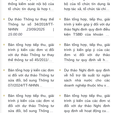
08:00:00
thống kiểm soát nội bộ của
bộ của tổ chức tín dụng là
tổ chức tín dụng là hợp tác
hợp tác xã, tổ chức tài chính
xã, tổ chức tài chính vi mô
vi mô
24/09/2025 | 14:00:00
25/09/2025 | 08:00:00
Dự thảo Thông tư thay thế
Bản tổng hợp, tiếp thu, giải
Thông tư số 34/2018/TT-
trình ý kiến góp ý đối với dự
NHNN
23/09/2025 |
thảo Nghị định quy định điều
15:00:00
kiện TSBĐ của khoản nợ
xấu được thu giữ
23/09/2025 | 14:00:00
Bản tổng hợp tiếp thu, giải
Bản tổng hợp, tiếp thu, giải
trình ý kiến các đơn vị đối
trình ý kiến góp ý của các
với dự thảo Thông tư thay
đơn vị đối với dự thảo
thế thông tư số 45/2011/TT-
Thông tư quy định về hoạt
NHNN
22/09/2025 |
động chiết khấu của tổ chức
10:00:00
tín dụng, chi nhánh ngân
Bản tổng hợp ý kiến các đơn
Dự thảo Nghị định quy định
hàng nước ngoài đối với
vị đối với dự thảo Thông tư
về hỗ trợ lãi suất từ ngân
khách hàng
19/09/2025 |
sửa đổi, bổ sung Thông tư
sách nhà nước cho các
15:00:00
07//2024/TT-NHNN
doanh nghiệp thuộc khu vực
18/09/2025 | 10:00:00
kinh tế tư nhân, hộ kinh
doanh, cá nhân kinh doanh
Bản tổng hợp tiếp thu, giải
Bản tổng hợp tiếp thu, giải
vay vốn tại các ngân hàng
trình ý kiến của các đơn vị
trình ý kiến của các đơn vị
thương mại để thực hiện các
đối với dự thảo Thông tư
đối với dự thảo Nghị định
dự án xanh, tuần hoàn và
sửa đổi, bổ sung Thông tư
quy định về hoạt động cung