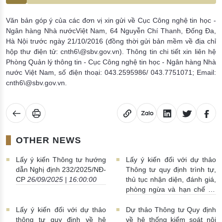
Văn bản góp ý của các đơn vị xin gửi về Cục Công nghệ tin học -
Ngân hàng Nhà nướcViệt Nam, 64 Nguyễn Chí Thanh, Đống Đa,
Hà Nội trước ngày 21/10/2016 (đồng thời gửi bản mềm về địa chỉ
hộp thư điện tử: cnth6\@sbv.gov.vn). Thông tin chi tiết xin liên hệ
Phòng Quản lý thông tin - Cục Công nghệ tin học - Ngân hàng Nhà
nước Việt Nam, số điện thoại: 043.2595986/ 043.7751071; Email:
cnth6\@sbv.gov.vn.
OTHER NEWS
Lấy ý kiến Thông tư hướng
Lấy ý kiến đối với dự thảo
dẫn Nghị định 232/2025/NĐ-
Thông tư quy định trình tự,
CP
26/09/2025 | 16:00:00
thủ tục nhận diện, đánh giá,
phòng ngừa và hạn chế rủi
ro có tính hệ thống trong
lĩnh vực tiền tệ, ngân hàng,
Lấy ý kiến đối với dự thảo
Dự thảo Thông tư Quy định
tài chính
25/09/2025 |
thông tư quy định về hệ
về hệ thống kiểm soát nội