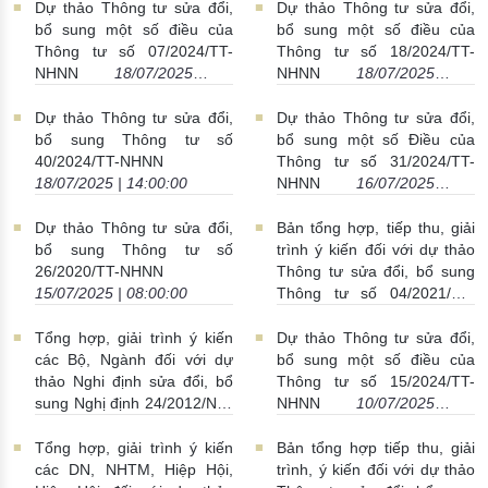
Dự thảo Thông tư sửa đổi,
Dự thảo Thông tư sửa đổi,
bổ sung một số điều của
bổ sung một số điều của
Thông tư số 07/2024/TT-
Thông tư số 18/2024/TT-
NHNN
18/07/2025 |
NHNN
18/07/2025 |
16:48:00
15:47:00
Dự thảo Thông tư sửa đổi,
Dự thảo Thông tư sửa đổi,
bổ sung Thông tư số
bổ sung một số Điều của
40/2024/TT-NHNN
Thông tư số 31/2024/TT-
18/07/2025 | 14:00:00
NHNN
16/07/2025 |
10:00:00
Dự thảo Thông tư sửa đổi,
Bản tổng hợp, tiếp thu, giải
bổ sung Thông tư số
trình ý kiến đối với dự thảo
26/2020/TT-NHNN
Thông tư sửa đổi, bổ sung
15/07/2025 | 08:00:00
Thông tư số 04/2021/TT-
NHNN
11/07/2025 |
09:00:00
Tổng hợp, giải trình ý kiến
Dự thảo Thông tư sửa đổi,
các Bộ, Ngành đối với dự
bổ sung một số điều của
thảo Nghi định sửa đổi, bổ
Thông tư số 15/2024/TT-
sung Nghị định 24/2012/NĐ-
NHNN
10/07/2025 |
CP
10/07/2025 | 14:00:00
13:00:00
Tổng hợp, giải trình ý kiến
Bản tổng hợp tiếp thu, giải
các DN, NHTM, Hiệp Hội,
trình, ý kiến đối với dự thảo