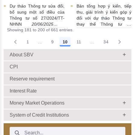
| 08:47:00
Dự thảo Thông tư sửa đổi,
Bản tổng hợp ý kiến, tiếp
bổ sung một số điều của
thu, giải trình ý kiến góp ý
Thông tư số 27/2024/TT-
đối với dự thảo Thông tư
NHNN
20/06/2025 |
thay thế Thông tư số
Showing 181 to 200 of 661 entries.
15:10:00
45/2024/TT-NHNN
20/06/2025 | 13:32:00
1
...
9
10
11
...
34
Intermediate Pages Use TAB to navigate.
Intermediate Pages 
About SBV
CPI
Reserve requirement
Interest Rate
Money Market Operations
System of Credit Institutions
Search Bar