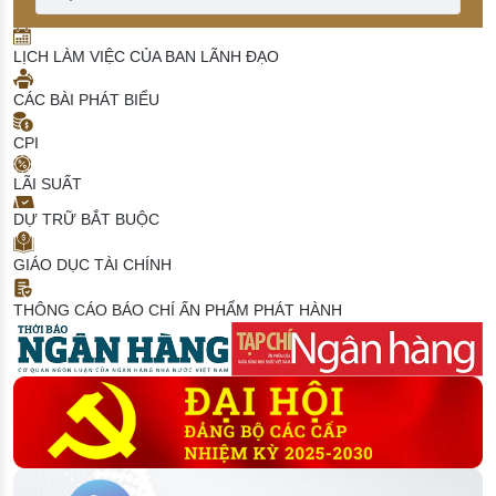
LỊCH LÀM VIỆC CỦA BAN LÃNH ĐẠO
CÁC BÀI PHÁT BIỂU
CPI
LÃI SUẤT
DỰ TRỮ BẮT BUỘC
GIÁO DỤC TÀI CHÍNH
THÔNG CÁO BÁO CHÍ
ẤN PHẨM PHÁT HÀNH