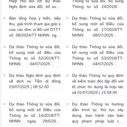
Hiệp Hội đối với dự thảo
Thông tư sửa đổi, bổ sung
Nghị định sửa đổi, bổ sung
Thông tư số 24/2019/TT-
nghị định 24/2012/NĐ-CP
NHNN
09/07/2025 |
10/07/2025 | 09:00:00
09:15:00
Bản tổng hợp ý kiến, tiếp
Dự thảo Thông tư sửa đổi,
thu, giải trình tham gia góp ý
bổ sung một số Điều của
của các đơn vị đối với DTTT
Thông tư số 17/2024/TT-
số 08/2024/TT-NHNN ngày
NHNN
08/07/2025 |
30/6/2022 của Thống đốc
15:13:00
NHNN quy định về trật tự,
Dự thảo Thông tư sửa đổi,
Dự thảo Thông tư sửa đổi,
thủ tục giám sát ngân hàng
bổ sung một số điều của
bổ sung một số Điều của
09/07/2025 | 09:05:00
Thông tư số 52/2018/TT-
Thông tư số 53/2018/TT-
NHNN
04/07/2025 |
NHNN
04/07/2025 |
18:10:00
07:58:00
Dự thảo Nghị định quy định
Dự thảo Thông tư quy định
về dịch vụ Tiền di động
về kiểm toán độc lập đối với
03/07/2025 | 08:52:00
tổ chức tín dụng là hợp tác
xã
01/07/2025 | 15:58:00
Dự thảo Thông tư sửa đổi,
Dự thảo Thông tư hướng
bổ sung một số Điều của
dẫn trình tự, thủ tục xây
Thông tư số 14/2018/TT-
dựng, ban hành văn bản
NHNN ngày 29/5/2018
quy phạm pháp luật của
26/06/2025 | 16:25:00
NHNN Việt Nam
26/06/2025