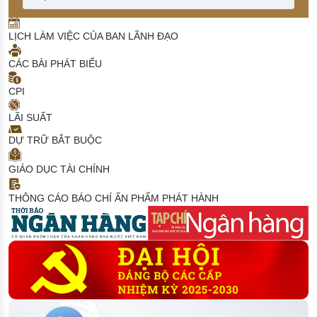
LỊCH LÀM VIỆC CỦA BAN LÃNH ĐẠO
CÁC BÀI PHÁT BIỂU
CPI
LÃI SUẤT
DỰ TRỮ BẮT BUỘC
GIÁO DỤC TÀI CHÍNH
THÔNG CÁO BÁO CHÍ
ẤN PHẨM PHÁT HÀNH