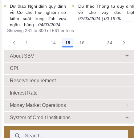
ngân hàng nước ngoài
Dự thảo Nghị định quy định
Dự thảo Thông tư quy định
07/03/2024 | 23:26:00
về Cơ chế thử nghiệm có
về cho vay đặc biệt
kiểm soát trong lĩnh vực
02/03/2024 | 00:19:00
ngân hàng
04/03/2024 |
Showing 281 to 300 of 661 entries.
21:03:00
1
...
14
15
16
...
34
Intermediate Pages Use TAB to navigate.
Intermediate Pages 
About SBV
CPI
Reserve requirement
Interest Rate
Money Market Operations
System of Credit Institutions
Search Bar