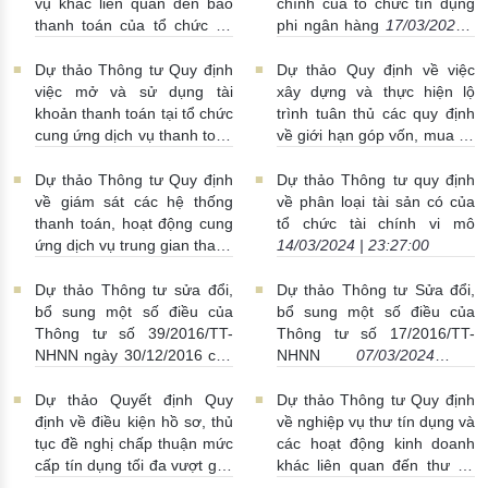
vụ khác liên quan đến bao
chính của tổ chức tín dụng
thanh toán của tổ chức tín
phi ngân hàng
17/03/2024 |
dụng, chi nhánh ngân hàng
05:16:00
nước ngoài
17/03/2024 |
Dự thảo Thông tư Quy định
Dự thảo Quy định về việc
05:16:00
việc mở và sử dụng tài
xây dựng và thực hiện lộ
khoản thanh toán tại tổ chức
trình tuân thủ các quy định
cung ứng dịch vụ thanh toán
về giới hạn góp vốn, mua cổ
15/03/2024 | 23:26:00
phần của TCTD, công ty con
của TCTD
14/03/2024 |
Dự thảo Thông tư Quy định
Dự thảo Thông tư quy định
23:38:00
về giám sát các hệ thống
về phân loại tài sản có của
thanh toán, hoạt động cung
tổ chức tài chính vi mô
ứng dịch vụ trung gian thanh
14/03/2024 | 23:27:00
toán
14/03/2024 | 23:27:00
Dự thảo Thông tư sửa đổi,
Dự thảo Thông tư Sửa đổi,
bổ sung một số điều của
bổ sung một số điều của
Thông tư số 39/2016/TT-
Thông tư số 17/2016/TT-
NHNN ngày 30/12/2016 của
NHNN
07/03/2024 |
Thống đốc NHNN quy định
23:36:00
về hoạt động cho vay của
Dự thảo Quyết định Quy
Dự thảo Thông tư Quy định
TCTD, chi nhánh ngân hàng
định về điều kiện hồ sơ, thủ
về nghiệp vụ thư tín dụng và
nước ngoài đối với khách
tục đề nghị chấp thuận mức
các hoạt động kinh doanh
hàng
08/03/2024 | 22:43:00
cấp tín dụng tối đa vượt giới
khác liên quan đến thư tín
hạn của TCTD, chi nhánh
dụng
07/03/2024 | 23:26:00