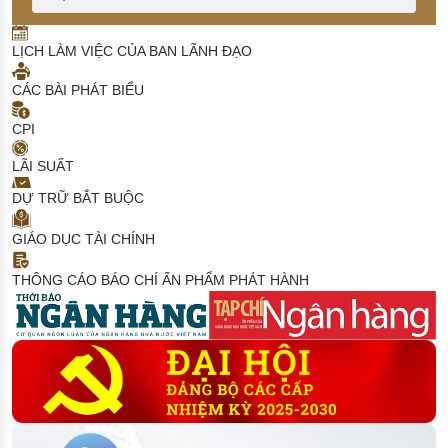
LỊCH LÀM VIỆC CỦA BAN LÃNH ĐẠO
CÁC BÀI PHÁT BIỂU
CPI
LÃI SUẤT
DỰ TRỮ BẮT BUỘC
GIÁO DỤC TÀI CHÍNH
THÔNG CÁO BÁO CHÍ
ẤN PHẨM PHÁT HÀNH