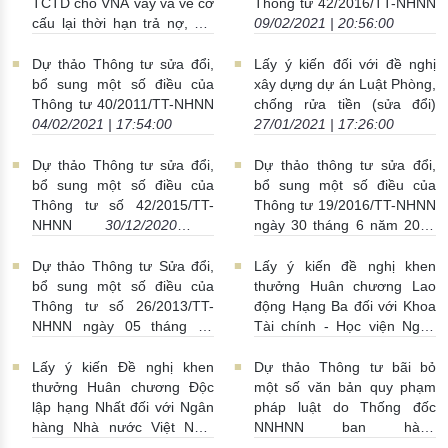
22/04/2021 | 20:24:00
TCTD cho VNA vay và về cơ
Thông tư 42/2016/TT-NHNN
cấu lại thời hạn trả nợ, giữ
09/02/2021 | 20:56:00
nguyên nhóm nợ, trích lập
dự phòng rủi ro đối với
Dự thảo Thông tư sửa đổi,
Lấy ý kiến đối với đề nghị
khoản nợ của VNA do ảnh
bổ sung một số điều của
xây dựng dự án Luật Phòng,
hưởng của đại dịch COVID-
Thông tư 40/2011/TT-NHNN
chống rửa tiền (sửa đổi)
19.
08/03/2021 | 22:36:00
04/02/2021 | 17:54:00
27/01/2021 | 17:26:00
Dự thảo Thông tư sửa đổi,
Dự thảo thông tư sửa đổi,
bổ sung một số điều của
bổ sung một số điều của
Thông tư số 42/2015/TT-
Thông tư 19/2016/TT-NHNN
NHNN
30/12/2020 |
ngày 30 tháng 6 năm 2016
23:51:00
17/12/2020 | 21:34:00
Dự thảo Thông tư Sửa đổi,
Lấy ý kiến đề nghị khen
bổ sung một số điều của
thưởng Huân chương Lao
Thông tư số 26/2013/TT-
động Hạng Ba đối với Khoa
NHNN ngày 05 tháng 12
Tài chính - Học viện Ngân
năm 2013
17/12/2020 |
hàng, Ngân hàng Nhà nước
00:19:00
Việt Nam
14/12/2020 |
Lấy ý kiến Đề nghị khen
Dự thảo Thông tư bãi bỏ
22:56:00
thưởng Huân chương Độc
một số văn bản quy phạm
lập hạng Nhất đối với Ngân
pháp luật do Thống đốc
hàng Nhà nước Việt Nam
NNHNN ban hành
03/12/2020 | 17:22:00
02/11/2020 | 15:57:00