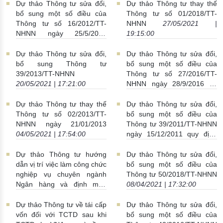
Dự thảo Thông tư sửa đổi,
Dự thảo Thông tư thay thế
bổ sung một số điều của
Thông tư số 01/2018/TT-
Thông tư số 16/2012/TT-
NHNN
27/05/2021 |
NHNN ngày 25/5/2012
19:15:00
12/06/2021 | 00:51:00
Dự thảo Thông tư sửa đổi,
Dự thảo Thông tư sửa đổi,
bổ sung Thông tư
bổ sung một số điều của
39/2013/TT-NHNN
Thông tư số 27/2016/TT-
20/05/2021 | 17:21:00
NHNN ngày 28/9/2016 về
việc hướng dẫn trình tự, thủ
tục xây dựng, ban hành văn
Dự thảo Thông tư thay thế
Dự thảo Thông tư sửa đổi,
bản quy phạm pháp luật của
Thông tư số 02/2013/TT-
bổ sung một số điều của
NHNN
04/05/2021 |
NHNN ngày 21/01/2013
Thông tư 39/2011/TT-NHNN
17:55:00
04/05/2021 | 17:54:00
ngày 15/12/2011 quy định
về kiểm toán độc lập đối với
TCTD, chi nhánh NHNNg
Dự thảo Thông tư hướng
Dự thảo Thông tư sửa đổi,
28/04/2021 | 22:46:00
dẫn vị trí việc làm công chức
bổ sung một số điều của
nghiệp vụ chuyên ngành
Thông tư 50/2018/TT-NHNN
Ngân hàng và định mức
08/04/2021 | 17:32:00
biên chế công chức trong cơ
quan, tổ chức hành chính
Dự thảo Thông tư về tái cấp
Dự thảo Thông tư sửa đổi,
thuộc ngành Ngân hàng
vốn đối với TCTD sau khi
bổ sung một số điều của