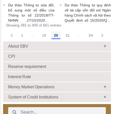
Dự thảo Thông tư sửa đổi,
Dự thảo Thông tư quy định
bổ sung một số điều của
về tái cấp vốn đối với Ngân
Thông tư số 22/2018/TT-
hàng Chính sách xã hội theo
NHNN
27/10/2020 |
Quyết định số 15/2020/QĐ-
Showing 381 to 400 of 661 entries.
22:38:00
TTg
24/10/2020 | 00:31:00
1
...
19
20
21
...
34
Intermediate Pages Use TAB to navigate.
Intermediate Pages 
About SBV
CPI
Reserve requirement
Interest Rate
Money Market Operations
System of Credit Institutions
Search Bar