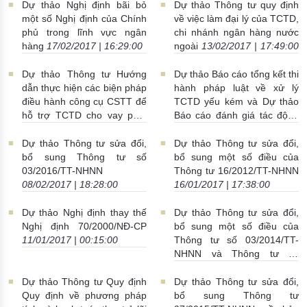
Dự thảo Nghị định bãi bỏ
Dự thảo Thông tư quy định
một số Nghị định của Chính
về việc làm đại lý của TCTD,
phủ trong lĩnh vực ngân
chi nhánh ngân hàng nước
hàng
17/02/2017 | 16:29:00
ngoài
13/02/2017 | 17:49:00
Dự thảo Thông tư Hướng
Dự thảo Báo cáo tổng kết thi
dẫn thực hiện các biện pháp
hành pháp luật về xử lý
điều hành công cụ CSTT để
TCTD yếu kém và Dự thảo
hỗ trợ TCTD cho vay phát
Báo cáo đánh giá tác động
triển nông nghiệp nông thôn
của chính sách
10/02/2017 |
10/02/2017 | 17:00:00
00:19:00
Dự thảo Thông tư sửa đổi,
Dự thảo Thông tư sửa đổi,
bổ sung Thông tư số
bổ sung một số điều của
03/2016/TT-NHNN
Thông tư 16/2012/TT-NHNN
08/02/2017 | 18:28:00
16/01/2017 | 17:38:00
Dự thảo Nghị định thay thế
Dự thảo Thông tư sửa đổi,
Nghị định 70/2000/NĐ-CP
bổ sung một số điều của
11/01/2017 | 00:15:00
Thông tư số 03/2014/TT-
NHNN và Thông tư số
04/2015/TT-NHNN
03/01/2017 | 21:09:00
Dự thảo Thông tư Quy định
Dự thảo Thông tư sửa đổi,
Quy định về phương pháp
bổ sung Thông tư