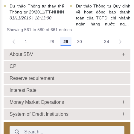
tệ của TCTD, chi nhánh NH
Dự thảo Thông tư thay thế
Dự thảo Thông tư Quy định
nước ngoài đ/v KH vay là
Thông tư 29/2011/TT-NHNN
về hoạt động bao thanh
người cư trú
12/11/2016 |
01/11/2016 | 18:13:00
toán của TCTD, chi nhánh
00:19:00
ngân hàng nước ngoài
Showing 561 to 580 of 661 entries.
27/10/2016 | 22:13:00
1
...
28
29
30
...
34
Intermediate Pages Use TAB to navigate.
Intermediate Pages 
About SBV
CPI
Reserve requirement
Interest Rate
Money Market Operations
System of Credit Institutions
Search Bar