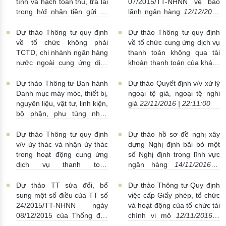
tính và hạch toán thu, trả lãi
07/2015/TT-NHNN về bảo
trong h/đ nhận tiền gửi và
lãnh ngân hàng
12/12/2016
cho vay giữa NHNN với
| 17:08:00
TCTD
27/12/2016 | 18:03:00
Dự thảo Thông tư quy định
Dự thảo Thông tư quy định
về tổ chức không phải
về tổ chức cung ứng dịch vụ
TCTD, chi nhánh ngân hàng
thanh toán không qua tài
nước ngoài cung ứng dịch
khoản thanh toán của khách
vụ thanh toán không qua tài
hàng
24/11/2016 | 00:09:00
khoản thanh toán của khách
Dự thảo Thông tư Ban hành
Dự thảo Quyết định v/v xử lý
hàng
24/11/2016 | 00:44:00
Danh mục máy móc, thiết bị,
ngoại tệ giả, ngoại tệ nghi
nguyên liệu, vật tư, linh kiện,
giả
22/11/2016 | 22:11:00
bộ phận, phụ tùng nhập
khẩu phục vụ hoạt động in,
đúc tiền của NHNN được
Dự thảo Thông tư quy định
Dự thảo hồ sơ đề nghị xây
miễn thuế nhập khẩu
v/v ủy thác và nhận ủy thác
dựng Nghị định bãi bỏ một
22/11/2016 | 23:05:00
trong hoạt động cung ứng
số Nghị định trong lĩnh vực
dịch vụ thanh toán
ngân hàng
14/11/2016 |
15/11/2016 | 21:43:00
22:46:00
Dự thảo TT sửa đổi, bổ
Dự thảo Thông tư Quy định
sung một số điều của TT số
việc cấp Giấy phép, tổ chức
24/2015/TT-NHNN ngày
và hoạt động của tổ chức tài
08/12/2015 của Thống đốc
chính vi mô
12/11/2016 |
quy định cho vay bằng ngoại
00:09:00