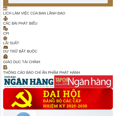
LỊCH LÀM VIỆC CỦA BAN LÃNH ĐẠO
CÁC BÀI PHÁT BIỂU
CPI
LÃI SUẤT
DỰ TRỮ BẮT BUỘC
GIÁO DỤC TÀI CHÍNH
THÔNG CÁO BÁO CHÍ
ẤN PHẨM PHÁT HÀNH