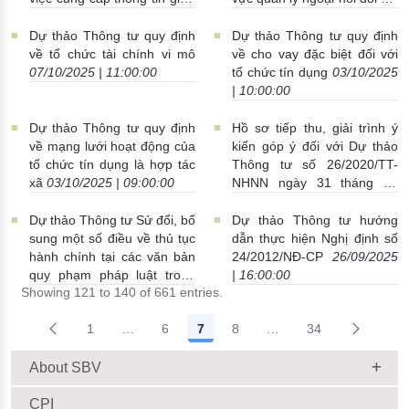
NHNNVN và BHTGVN (thay
các giao dịch vốn
thế thông tư số 34/2016/TT-
08/10/2025 | 15:00:00
Dự thảo Thông tư quy định
Dự thảo Thông tư quy định
NHNN)
08/10/2025 |
về tổ chức tài chính vi mô
về cho vay đặc biệt đối với
17:00:00
07/10/2025 | 11:00:00
tổ chức tín dụng
03/10/2025
| 10:00:00
Dự thảo Thông tư quy định
Hồ sơ tiếp thu, giải trình ý
về mạng lưới hoạt động của
kiến góp ý đối với Dự thảo
tổ chức tín dụng là hợp tác
Thông tư số 26/2020/TT-
xã
03/10/2025 | 09:00:00
NHNN ngày 31 tháng 12
năm 2020 của Thống đốc
Ngân hàng Nhà nước Việt
Dự thảo Thông tư Sử đổi, bổ
Dự thảo Thông tư hướng
Nam quy định việc phát
sung một số điều về thủ tục
dẫn thực hiện Nghị định số
ngôn và cung cấp thông
hành chính tại các văn bản
24/2012/NĐ-CP
26/09/2025
tin của Ngân hàng Nhà
quy phạm pháp luật trong
| 16:00:00
Showing 121 to 140 of 661 entries.
nước Việt Nam
02/10/2025 |
lĩnh vực quản lý hoạt động
16:00:00
cung ứng dịch vụ và sử
1
...
6
7
8
...
34
dụng ngoại hối
30/09/2025 |
Intermediate Pages Use TAB to navigate.
Intermediate Pages Us
14:31:00
About SBV
CPI