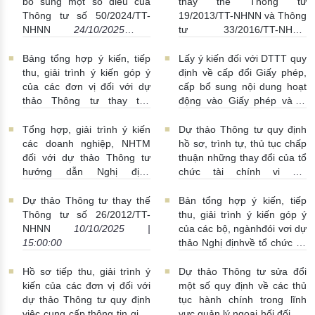
thủ tục hành chính, thay đổi
bổ sung một số điều của
thay thế Thông tư
cơ cấu, tổ chức bộ máy
Thông tư số 50/2024/TT-
19/2013/TT-NHNN và Thông
29/10/2025 | 09:00:00
NHNN
24/10/2025 |
tư 33/2016/TT-NHNN
16:00:00
20/10/2025 | 09:00:00
Bảng tổng hợp ý kiến, tiếp
Lấy ý kiến đối với DTTT quy
thu, giải trình ý kiến góp ý
định về cấp đổi Giấy phép,
của các đơn vị đối với dự
cấp bổ sung nội dung hoạt
thảo Thông tư thay thế
động vào Giấy phép và tổ
Thông tư 34/2018/TT-NHNN
chức, hoạt động của TCTD
ngày 24/12/2018 của Thống
phi ngân hàng
16/10/2025 |
Tổng hợp, giải trình ý kiến
Dự thảo Thông tư quy định
đốc NHNN quy định quản lý
14:00:00
các doanh nghiệp, NHTM
hồ sơ, trình tự, thủ tục chấp
và sử dụng mạng máy tính
đối với dự thảo Thông tư
thuận những thay đổi của tổ
của Ngân hàng Nhà nước
hướng dẫn Nghị định
chức tài chính vi mô
Việt Nam
17/10/2025 |
24/2012/NĐ-CP được sửa
14/10/2025 | 10:00:00
16:55:00
đổi, bổ sung bởi Nghị định
Dự thảo Thông tư thay thế
Bản tổng hợp ý kiến, tiếp
232/2025/NĐ-CP
Thông tư số 26/2012/TT-
thu, giải trình ý kiến góp ý
15/10/2025 | 10:00:00
NHNN
10/10/2025 |
của các bộ, ngànhđói vơi dự
15:00:00
thảo Nghị địnhvề tổ chức và
hoạt động của Thanh tra
ngân hàng
09/10/2025 |
Hồ sơ tiếp thu, giải trình ý
Dự thảo Thông tư sửa đổi
09:00:00
kiến của các đơn vị đối với
một số quy định về các thủ
dự thảo Thông tư quy định
tục hành chính trong lĩnh
việc cung cấp thông tin giữa
vực quản lý ngoại hối đối với