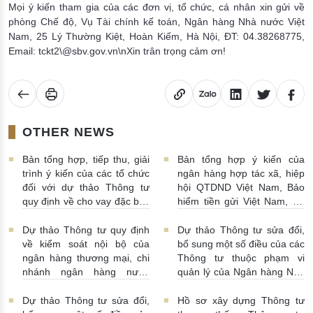
Mọi ý kiến tham gia của các đơn vị, tổ chức, cá nhân xin gửi về
phòng Chế độ, Vụ Tài chính kế toán, Ngân hàng Nhà nước Việt
Nam, 25 Lý Thường Kiệt, Hoàn Kiếm, Hà Nội, ĐT: 04.38268775,
Email: tckt2\@sbv.gov.vn\nXin trân trọng cảm ơn!
OTHER NEWS
Bản tổng hợp, tiếp thu, giải
Bản tổng hợp ý kiến của
trình ý kiến của các tổ chức
ngân hàng hợp tác xã, hiệp
đối với dự thảo Thông tư
hội QTDND Việt Nam, Bảo
quy định về cho vay đặc biệt
hiểm tiền gửi Việt Nam, Tổ
đối với tổ chức tín dụng
chức tài chính vi mô đối với
31/10/2025 | 10:00:00
dự thảo Thông tư quy định
Dự thảo Thông tư quy định
Dự thảo Thông tư sửa đổi,
về hệ thống kiểm soát nội
về kiểm soát nội bộ của
bổ sung một số điều của các
bộ của tổ chức tín dụng là
ngân hàng thương mại, chi
Thông tư thuộc phạm vi
hợp tác xã, tổ chức tài chính
nhánh ngân hàng nước
quản lý của Ngân hàng Nhà
vi mô
31/10/2025 | 09:00:00
ngoài
30/10/2025 | 14:00:00
nước Việt Nam liên quan
đến cắt giảm, đơn giản hóa
Dự thảo Thông tư sửa đổi,
Hồ sơ xây dựng Thông tư