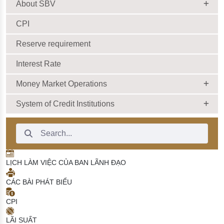
| 09:02:00
không dùng tiền mặt.
About SBV
13/05/2026 | 09:00:00
CPI
Reserve requirement
Interest Rate
Money Market Operations
System of Credit Institutions
Search Bar
LỊCH LÀM VIỆC CỦA BAN LÃNH ĐẠO
CÁC BÀI PHÁT BIỂU
CPI
LÃI SUẤT