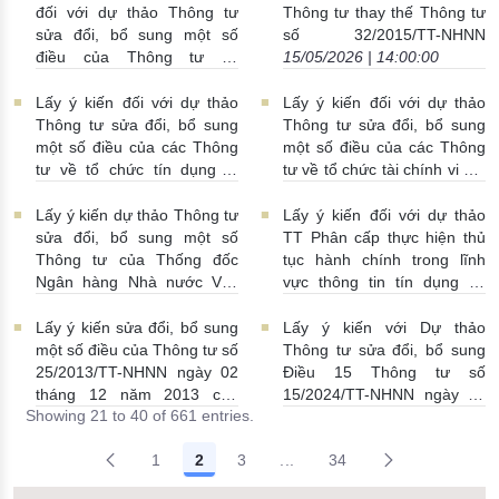
thảo Thông tư)
20/05/2026 |
đối với dự thảo Thông tư
Thông tư thay thế Thông tư
14:01:00
sửa đổi, bổ sung một số
số 32/2015/TT-NHNN
điều của Thông tư số
15/05/2026 | 14:00:00
27/2024/TT-NHNN, bổ sung
bởi Thông tư số
Lấy ý kiến đối với dự thảo
Lấy ý kiến đối với dự thảo
28/2025/TT-NHNN (dự thảo
Thông tư sửa đổi, bổ sung
Thông tư sửa đổi, bổ sung
Thông tư)
19/05/2026 |
một số điều của các Thông
một số điều của các Thông
16:00:00
tư về tổ chức tín dụng là
tư về tổ chức tài chính vi mô
hợp tác xã liên quan đến cắt
liên quan đến cắt giảm,
giảm, phân cấp, đơn giản
phân cấp, đơn giản hóa thủ
Lấy ý kiến dự thảo Thông tư
Lấy ý kiến đối với dự thảo
hóa thủ tục hành chính
tục hành chính
14/05/2026 |
sửa đổi, bổ sung một số
TT Phân cấp thực hiện thủ
14/05/2026 | 09:37:00
09:23:00
Thông tư của Thống đốc
tục hành chính trong lĩnh
Ngân hàng Nhà nước Việt
vực thông tin tín dụng và
Nam trong lĩnh vực quản lý
sửa đổi, bổ sung một số
ngoại hối liên quan đến
điều của một số Thông tư
Lấy ý kiến sửa đổi, bổ sung
Lấy ý kiến với Dự thảo
phân cấp, đơn giản hóa thủ
liên quan đến cắt giảm, đơn
một số điều của Thông tư số
Thông tư sửa đổi, bổ sung
tục hành chính
14/05/2026 |
giản hóa, phân cấp thực
25/2013/TT-NHNN ngày 02
Điều 15 Thông tư số
09:00:00
hiện thủ tục hành chính
tháng 12 năm 2013 của
15/2024/TT-NHNN ngày 28
Showing 21 to 40 of 661 entries.
trong lĩnh vực thành lập và
Thống đốc Ngân hàng Nhà
tháng 4 năm 2024 của
hoạt động ngân hàng
nước Việt Nam quy định về
Thống đốc Ngân hàng Nhà
1
2
3
...
14/05/2026 | 03:14:00
34
thu, đổi tiền không đủ tiêu
nước Việt Nam quy định về
Intermediate Pages Use TAB
chuẩn lưu thông
13/05/2026
cung ứng dịch vụ thanh toán