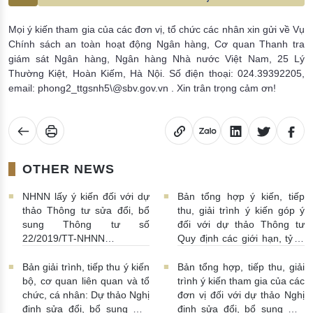
Mọi ý kiến tham gia của các đơn vị, tổ chức các nhân xin gửi về Vụ
Chính sách an toàn hoạt động Ngân hàng, Cơ quan Thanh tra
giám sát Ngân hàng, Ngân hàng Nhà nước Việt Nam, 25 Lý
Thường Kiệt, Hoàn Kiếm, Hà Nội. Số điện thoại: 024.39392205,
email: phong2_ttgsnh5\@sbv.gov.vn . Xin trân trọng cảm ơn!
OTHER NEWS
NHNN lấy ý kiến đối với dự
Bản tổng hợp ý kiến, tiếp
thảo Thông tư sửa đổi, bổ
thu, giải trình ý kiến góp ý
sung Thông tư số
đối với dự thảo Thông tư
22/2019/TT-NHNN
Quy định các giới hạn, tỷ lệ
17/06/2026 | 02:16:00
bảo đảm an toàn trong hoạt
động của Ngân Hàng Phát
Bản giải trình, tiếp thu ý kiến
Bản tổng hợp, tiếp thu, giải
Triển Việt Nam
16/06/2026 |
bộ, cơ quan liên quan và tổ
trình ý kiến tham gia của các
11:07:00
chức, cá nhân: Dự thảo Nghị
đơn vị đối với dự thảo Nghị
định sửa đổi, bổ sung một
định sửa đổi, bổ sung một