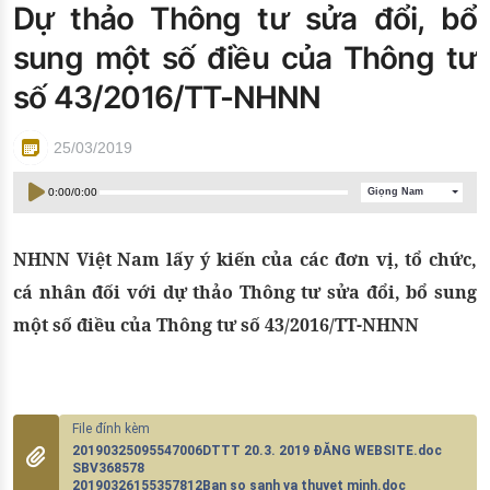
Dự thảo Thông tư sửa đổi, bổ
Đào tạo ISO
sung một số điều của Thông tư
số 43/2016/TT-NHNN
25/03/2019
0:00
/
0:00
Giọng Nam
NHNN Việt Nam lấy ý kiến của các đơn vị, tổ chức,
cá nhân đối với dự thảo Thông tư sửa đổi, bổ sung
một số điều của Thông tư số 43/2016/TT-NHNN
20190325095547006DTTT 20.3. 2019 ĐĂNG WEBSITE.doc
SBV368578
20190326155357812Ban so sanh va thuyet minh.doc