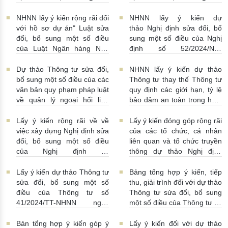
số điều của Nghị định số
số điều Nghị định số
94/2025/NĐ-CP của Chính
58/2021/NĐ-CP
05/06/2026
NHNN lấy ý kiến rộng rãi đối
NHNN lấy ý kiến dự
phủ quy định về Cơ chế thử
| 17:03:00
với hồ sơ dự án" Luật sửa
thảo Nghị định sửa đổi, bổ
nghiệm có kiểm soát trong
đổi, bổ sung một số điều
sung một số điều của Nghị
lĩnh vực ngân hàng.
của Luật Ngân hàng Nhà
định số 52/2024/NĐ-
08/06/2026 | 17:00:00
nước Việt Nam số
CP ngày 15/5/2024 của
46/2010/QH12, Luật Phòng,
Chính phủ quy định về
Dự thảo Thông tư sửa đổi,
NHNN lấy ý kiến dự thảo
chống rửa tiền số
thanh toán không dùng tiền
bổ sung một số điều của các
Thông tư thay thế Thông tư
14/2022/QH15 và Luật Các
mặt
03/06/2026 | 17:20:00
văn bản quy phạm pháp luật
quy định các giới hạn, tỷ lệ
tổ chức tín dụng số
về quản lý ngoại hối liên
bảo đảm an toàn trong hoạt
32/2024/QH15"
04/06/2026 |
quan đến hoạt động cung
động của Ngân hàng Phát
17:01:00
ứng dịch vụ ngoại hối của
triển Việt Nam
01/06/2026 |
Lấy ý kiến rộng rãi về về
Lấy ý kiến đóng góp rộng rãi
các tổ chức không phải là tổ
00:14:00
việc xây dựng Nghị định sửa
của các tổ chức, cá nhân
chức tín dụng
01/06/2026 |
đổi, bổ sung một số điều
liên quan và tổ chức truyền
04:51:00
của Nghị định số
thông dự thảo Nghị định
24/2012/NĐ-CP ngày
sửa đổi, bổ sung một số
03/4/2012 của Chính phủ về
điều của Nghị định
Lấy ý kiến dự thảo Thông tư
Bảng tổng hợp ý kiến, tiếp
quản lý hoạt động kinh
94/2025/NĐ-CP
28/05/2026
sửa đổi, bổ sung một số
thu, giải trình đối với dự thảo
doanh vàng
29/05/2026 |
| 08:00:00
điều của Thông tư số
Thông tư sửa đổi, bổ sung
10:29:00
41/2024/TT-NHNN ngày
một số điều của Thông tư số
17/7/2024
21/05/2026 |
36/2024/TT-NHNN và Thông
09:54:00
tư số 14/2024/TT-NHNN (dự
Bản tổng hợp ý kiến góp ý
Lấy ý kiến đối với dự thảo