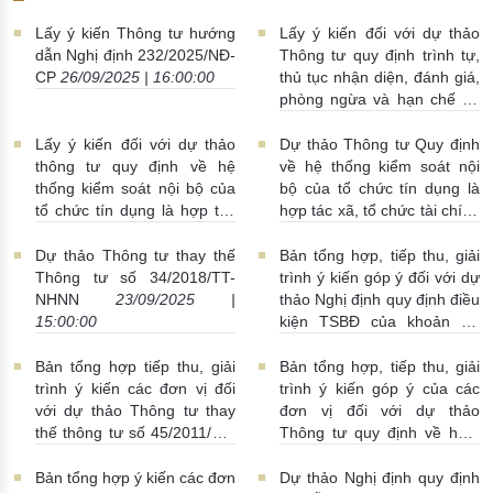
Lấy ý kiến Thông tư hướng
Lấy ý kiến đối với dự thảo
dẫn Nghị định 232/2025/NĐ-
Thông tư quy định trình tự,
CP
26/09/2025 | 16:00:00
thủ tục nhận diện, đánh giá,
phòng ngừa và hạn chế rủi
ro có tính hệ thống trong
lĩnh vực tiền tệ, ngân hàng,
Lấy ý kiến đối với dự thảo
Dự thảo Thông tư Quy định
tài chính
25/09/2025 |
thông tư quy định về hệ
về hệ thống kiểm soát nội
08:00:00
thống kiểm soát nội bộ của
bộ của tổ chức tín dụng là
tổ chức tín dụng là hợp tác
hợp tác xã, tổ chức tài chính
xã, tổ chức tài chính vi mô
vi mô
24/09/2025 | 14:00:00
25/09/2025 | 08:00:00
Dự thảo Thông tư thay thế
Bản tổng hợp, tiếp thu, giải
Thông tư số 34/2018/TT-
trình ý kiến góp ý đối với dự
NHNN
23/09/2025 |
thảo Nghị định quy định điều
15:00:00
kiện TSBĐ của khoản nợ
xấu được thu giữ
23/09/2025 | 14:00:00
Bản tổng hợp tiếp thu, giải
Bản tổng hợp, tiếp thu, giải
trình ý kiến các đơn vị đối
trình ý kiến góp ý của các
với dự thảo Thông tư thay
đơn vị đối với dự thảo
thế thông tư số 45/2011/TT-
Thông tư quy định về hoạt
NHNN
22/09/2025 |
động chiết khấu của tổ chức
10:00:00
tín dụng, chi nhánh ngân
Bản tổng hợp ý kiến các đơn
Dự thảo Nghị định quy định