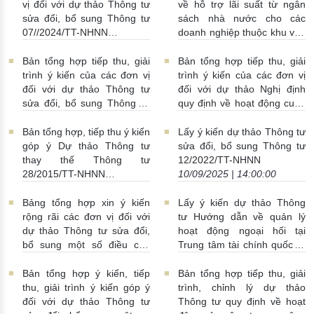
hàng nước ngoài đối với
vị đối với dự thảo Thông tư
về hỗ trợ lãi suất từ ngân
khách hàng
19/09/2025 |
sửa đổi, bổ sung Thông tư
sách nhà nước cho các
15:00:00
07//2024/TT-NHNN
doanh nghiệp thuộc khu vực
18/09/2025 | 10:00:00
kinh tế tư nhân, hộ kinh
doanh, cá nhân kinh doanh
Bản tổng hợp tiếp thu, giải
Bản tổng hợp tiếp thu, giải
vay vốn tại các ngân hàng
trình ý kiến của các đơn vị
trình ý kiến của các đơn vị
thương mại để thực hiện các
đối với dự thảo Thông tư
đối với dự thảo Nghị định
dự án xanh, tuần hoàn và
sửa đổi, bổ sung Thông tư
quy định về hoạt động cung
áp dụng khung tiêu chuẩn
18/2024/TT-NHNN
ứng dịch vụ Tiền di động
môi trường, xã hội, quản trị
18/09/2025 | 09:00:00
16/09/2025 | 02:12:00
Bản tổng hợp, tiếp thu ý kiến
Lấy ý kiến dự thảo Thông tư
(ESG)
18/09/2025 |
góp ý Dự thảo Thông tư
sửa đổi, bổ sung Thông tư
10:00:00
thay thế Thông tư
12/2022/TT-NHNN
28/2015/TT-NHNN
10/09/2025 | 14:00:00
10/09/2025 | 15:00:00
Bảng tổng hợp xin ý kiến
Lấy ý kiến dự thảo Thông
rộng rãi các đơn vị đối với
tư Hướng dẫn về quản lý
dự thảo Thông tư sửa đổi,
hoạt động ngoại hối tại
bổ sung một số điều của
Trung tâm tài chính quốc tế
Thông tư số 40/2024/TT-
tại Việt Nam
09/09/2025 |
NHNN quy định về hoạt
08:00:00
Bản tổng hợp ý kiến, tiếp
Bản tổng hợp tiếp thu, giải
đông cung ứng dịch vụ
thu, giải trình ý kiến góp ý
trình, chỉnh lý dự thảo
TGTT - Thông tư số 40 (dự
đối với dự thảo Thông tư
Thông tư quy định về hoạt