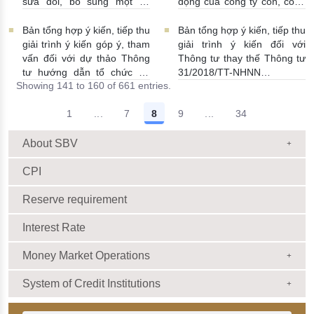
thảo Thông tư)
09/09/2025 |
sửa đổi, bổ sung một số
động của công ty con, công
14:00:00
điều của Thông tư số
ty liên kết của tổ chức tín
15/2024/TT-NHNN ngày
dụng trong lĩnh vực quản lý
Bản tổng hợp ý kiến, tiếp thu
Bản tổng hợp ý kiến, tiếp thu
28/6/2024 quy định về dịch
nợ và khai thác tài sản
giải trình ý kiến góp ý, tham
giải trình ý kiến đối với
vụ thanh toán không dùng
29/08/2025 | 16:00:00
vấn đối với dự thảo Thông
Thông tư thay thế Thông tư
tiền mặt
08/09/2025 |
tư hướng dẫn tổ chức tín
31/2018/TT-NHNN
Showing 141 to 160 of 661 entries.
11:00:00
dụng, chi nhánh ngân hàng
27/08/2025 | 11:00:00
nước ngoài cho vay đối với
1
...
7
8
9
...
34
lĩnh vực nông nghiệp, nông
Intermediate Pages Use TAB to navigate.
Intermediate Pages Us
thôn (lần 2)
29/08/2025 |
10:00:00
About SBV
CPI
Reserve requirement
Interest Rate
Money Market Operations
System of Credit Institutions