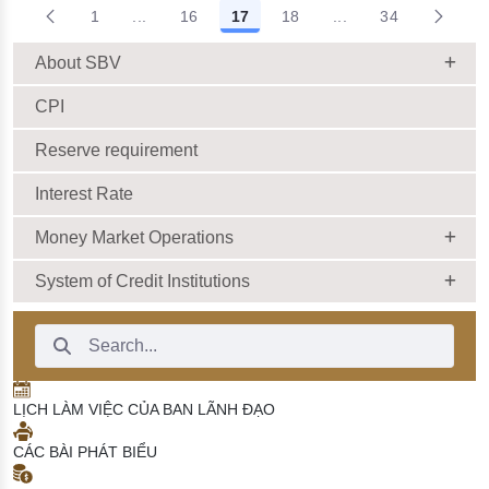
1
...
16
17
18
...
34
Intermediate Pages Use TAB to navigate.
Intermediate Pages 
About SBV
CPI
Reserve requirement
Interest Rate
Money Market Operations
System of Credit Institutions
Search Bar
LỊCH LÀM VIỆC CỦA BAN LÃNH ĐẠO
CÁC BÀI PHÁT BIỂU