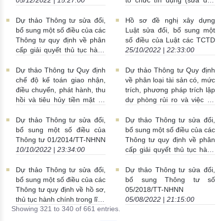
25/11/2022 | 22:06:00
Dự thảo Thông tư sửa đổi,
Hồ sơ đề nghị xây dựng
bổ sung một số điều của các
Luật sửa đổi, bổ sung một
Thông tư quy định về phân
số điều của Luật các TCTD
cấp giải quyết thủ tục hành
25/10/2022 | 22:33:00
chính trong lĩnh vực thành
lập và hoạt động ngân hàng
Dự thảo Thông tư Quy định
Dự thảo Thông tư Quy định
24/11/2022 | 23:12:00
chế độ kế toán giao nhận,
về phân loại tài sản có, mức
điều chuyển, phát hành, thu
trích, phương pháp trích lập
hồi và tiêu hủy tiền mặt tại
dự phòng rủi ro và việc sử
NHNN Việt Nam
25/10/2022
dụng dự phòng để xử lý rủi
| 15:47:00
ro trong hoạt động của
Dự thảo Thông tư sửa đổi,
Dự thảo Thông tư sửa đổi,
TCTD là hợp tác xã
bổ sung một số điều của
bổ sung một số điều của các
19/10/2022 | 15:27:00
Thông tư 01/2014/TT-NHNN
Thông tư quy định về phân
10/10/2022 | 23:34:00
cấp giải quyết thủ tục hành
chính trong lĩnh vực quản lý
ngoại hối
28/09/2022 |
Dự thảo Thông tư sửa đổi,
Dự thảo Thông tư sửa đổi,
16:07:00
bổ sung một số điều của các
bổ sung Thông tư số
Thông tư quy định về hồ sơ,
05/2018/TT-NHNN
thủ tục hành chính trong lĩnh
05/08/2022 | 21:15:00
Showing 321 to 340 of 661 entries.
vực quản lý ngoại hối
06/09/2022 | 17:31:00