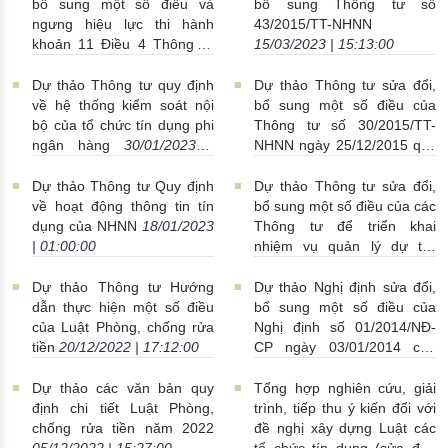
bổ sung một số điều và
bổ sung Thông tư số
ngưng hiệu lực thi hành
43/2015/TT-NHNN
khoản 11 Điều 4 Thông tư
15/03/2023 | 15:13:00
số 16/2021/TT-NHNN ngày
10/11/2021 quy định về việc
Dự thảo Thông tư quy định
Dự thảo Thông tư sửa đổi,
TCTD mua, bán trái phiếu
về hệ thống kiểm soát nội
bổ sung một số điều của
doanh nghiệp
27/03/2023 |
bộ của tổ chức tín dụng phi
Thông tư số 30/2015/TT-
21:28:00
ngân hàng
30/01/2023 |
NHNN ngày 25/12/2015 quy
16:00:00
định việc cấp Giấy phép, tổ
chức và hoạt động của
Dự thảo Thông tư Quy định
Dự thảo Thông tư sửa đổi,
TCTD phi ngân hàng
về hoạt động thông tin tín
bổ sung một số điều của các
19/01/2023 | 02:35:00
dụng của NHNN
18/01/2023
Thông tư để triển khai
| 01:00:00
nhiệm vụ quản lý dự trữ
ngoại hối nhà nước sau khi
thành lập Cục Quản lý dự
Dự thảo Thông tư Hướng
Dự thảo Nghị định sửa đổi,
trữ ngoại hối nhà nước.
dẫn thực hiện một số điều
bổ sung một số điều của
05/01/2023 | 23:47:00
của Luật Phòng, chống rửa
Nghị định số 01/2014/NĐ-
tiền
20/12/2022 | 17:12:00
CP ngày 03/01/2014 của
Chính phủ về việc nhà đầu
tư nước ngoài mua cổ phần
Dự thảo các văn bản quy
Tổng hợp nghiên cứu, giải
của tổ chức tín dụng Việt
định chi tiết Luật Phòng,
trình, tiếp thu ý kiến đối với
Nam
12/12/2022 | 16:10:00
chống rửa tiền năm 2022
đề nghị xây dựng Luật các
05/12/2022 | 15:27:00
tổ chức tín dụng (sửa đổi)