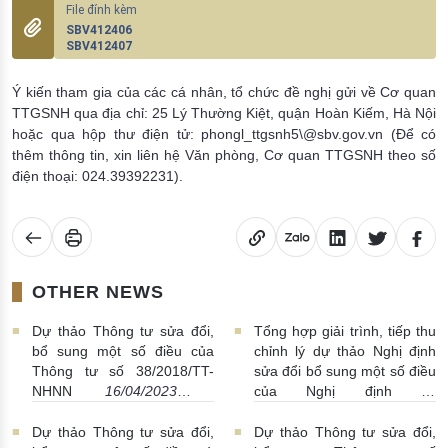
SBV412406
SBV412407
Ý kiến tham gia của các cá nhân, tổ chức đề nghị gửi về Cơ quan
TTGSNH qua địa chỉ: 25 Lý Thường Kiệt, quận Hoàn Kiếm, Hà Nội
hoặc qua hộp thư điện tử: phongl_ttgsnh5\@sbv.gov.vn (Để có
thêm thông tin, xin liên hệ Văn phòng, Cơ quan TTGSNH theo số
điện thoại: 024.39392231).
OTHER NEWS
Dự thảo Thông tư sửa đổi,
Tổng hợp giải trình, tiếp thu
bổ sung một số điều của
chỉnh lý dự thảo Nghị định
Thông tư số 38/2018/TT-
sửa đổi bổ sung một số điều
NHNN
16/04/2023 |
của Nghị định số
04:26:00
01/2014/NĐ-CP
28/03/2023
| 15:31:00
Dự thảo Thông tư sửa đổi,
Dự thảo Thông tư sửa đổi,