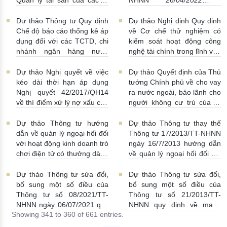
chức tín dụng Việt Nam
22:52:00
28/04/2022 | 21:00:00
Dự thảo Thông tư Quy định
Dự thảo Nghị định Quy định
Chế độ báo cáo thống kê áp
về Cơ chế thử nghiệm có
dụng đối với các TCTD, chi
kiểm soát hoạt động công
nhánh ngân hàng nước
nghệ tài chính trong lĩnh vực
ngoài
20/04/2022 | 21:56:00
ngân hàng
05/04/2022 |
17:06:00
Dự thảo Nghị quyết về việc
Dự thảo Quyết định của Thủ
kéo dài thời hạn áp dụng
tướng Chính phủ về cho vay
Nghị quyết 42/2017/QH14
ra nước ngoài, bảo lãnh cho
về thí điểm xử lý nợ xấu của
người không cư trú của tổ
các TCTD
07/03/2022 |
chức kinh tế
04/03/2022 |
17:49:00
23:43:00
Dự thảo Thông tư hướng
Dự thảo Thông tư thay thế
dẫn về quản lý ngoại hối đối
Thông tư 17/2013/TT-NHNN
với hoạt động kinh doanh trò
ngày 16/7/2013 hướng dẫn
chơi điện tử có thưởng dành
về quản lý ngoại hối đối với
cho người nước ngoài
việc phát hành trái phiếu
25/02/2022 | 22:42:00
quốc tế của doanh nghiệp
Dự thảo Thông tư sửa đổi,
Dự thảo Thông tư sửa đổi,
không được Chính phủ bảo
bổ sung một số điều của
bổ sung một số điều của
lãnh
09/02/2022 | 20:49:00
Thông tư số 08/2021/TT-
Thông tư số 21/2013/TT-
NHNN ngày 06/07/2021 quy
NHNN quy định về mạng
Showing 341 to 360 of 661 entries.
định về cho vay đặc biệt đối
lưới hoạt động của NHTM
với TCTD được kiểm soát
12/11/2021 | 18:13:00