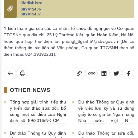
SBV412406
SBV412407
Ý kiến tham gia của các cá nhân, tổ chức đề nghị gửi về Cơ quan
TTGSNH qua địa chỉ: 25 Lý Thường Kiệt, quận Hoàn Kiếm, Hà Nội
hoặc qua hộp thư điện tử: phongl_ttgsnh5\@sbv.gov.vn (Để có
thêm thông tin, xin liên hệ Văn phòng, Cơ quan TTGSNH theo số
điện thoại: 024.39392231).
OTHER NEWS
Tổng hợp giải trình, tiếp thu
Dự thảo Thông tư Quy định
ý kiến dự thảo sửa đổi, bổ
về việc lưu ký và sử dụng
sung một số điều của Nghị
giấy tờ có giá tại Ngân hàng
định số 89/2016/NĐ-CP và
Nhà nước Việt Nam
Nghị định 88/2019/NĐ-CP
06/07/2022 | 23:34:00
06/07/2022 | 23:36:00
Dự thảo Thông tư Quy định
Dự thảo Thông tư sửa đổi,