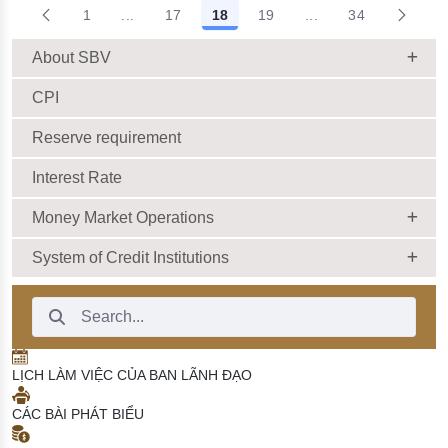
1
...
17
18
19
...
34
đặc biệt
23/12/2021 |
Intermediate Pages Use TAB to navigate.
Intermediate Pages 
17:08:00
About SBV
CPI
Reserve requirement
Interest Rate
Money Market Operations
System of Credit Institutions
Search Bar
LỊCH LÀM VIỆC CỦA BAN LÃNH ĐẠO
CÁC BÀI PHÁT BIỂU