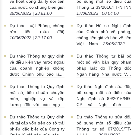
về hoạt động đại lý đổi tiền
bổ sung một số điều của
của nước có chung biên giới
Thông tư 39/2016/TT-NHNN
29/06/2022 | 23:51:00
17/06/2022 | 00:04:00
Dự thảo Luật Phòng, chống
Dự thảo Hồ sơ Nghị định
rửa tiền (sửa đổi)
của Chính phủ về phòng,
10/06/2022 | 22:17:00
chống tiền giả và bảo vệ tiền
Việt Nam
25/05/2022 |
22:58:00
Dự thảo Thông tư quy định
Dự thảo Thông tư bãi bỏ
về điều kiện vay nước ngoài
một số văn bản quy phạm
của doanh nghiệp không
pháp luật do Thống đốc
được Chính phủ bảo lãnh
Ngân hàng Nhà nước Việt
11/05/2022 | 22:53:00
Nam ban hành
29/04/2022 |
23:43:00
Dự thảo Thông tư Quy định
Dự thảo Nghị định sửa đổi,
mã số, tiêu chuẩn chuyên
bổ sung một số điều của
môn, nghiệp vụ và xếp
Nghị định số 89/2016/NĐ-
lương đối với các ngạch
CP và Nghị định số
công chức chuyên ngành
88/2019/NĐ-CP
28/04/2022
Ngân hàng
29/04/2022 |
| 21:02:00
Dự thảo Thông tư Quy định
Dự thảo Thông tư sửa đổi,
23:41:00
về tái cấp vốn trên cơ sở trái
bổ sung một số điều của
phiếu đặc biệt của Công ty
Thông tư số 07/2019/TT-
Quản lý tài sản của các tổ
NHNN
26/04/2022 |