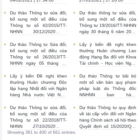
Dự thảo Thông tư sửa đổi,
Dự thảo thông tư sửa đổi,
bổ sung một số điều của
bổ sung một số điều của
Thông tư số 42/2015/TT-
Thông tư 19/2016/TT-NHNN
NHNN
30/12/2020 |
ngày 30 tháng 6 năm 2016
23:51:00
17/12/2020 | 21:34:00
Dự thảo Thông tư Sửa đổi,
Lấy ý kiến đề nghị khen
bổ sung một số điều của
thưởng Huân chương Lao
Thông tư số 26/2013/TT-
động Hạng Ba đối với Khoa
NHNN ngày 05 tháng 12
Tài chính - Học viện Ngân
năm 2013
17/12/2020 |
hàng, Ngân hàng Nhà nước
00:19:00
Việt Nam
14/12/2020 |
Lấy ý kiến Đề nghị khen
Dự thảo Thông tư bãi bỏ
22:56:00
thưởng Huân chương Độc
một số văn bản quy phạm
lập hạng Nhất đối với Ngân
pháp luật do Thống đốc
hàng Nhà nước Việt Nam
NNHNN ban hành
03/12/2020 | 17:22:00
02/11/2020 | 15:57:00
Dự thảo Thông tư sửa đổi,
Dự thảo Thông tư quy định
bổ sung một số điều của
về tái cấp vốn đối với Ngân
Thông tư số 22/2018/TT-
hàng Chính sách xã hội theo
NHNN
27/10/2020 |
Quyết định số 15/2020/QĐ-
Showing 381 to 400 of 661 entries.
22:38:00
TTg
24/10/2020 | 00:31:00