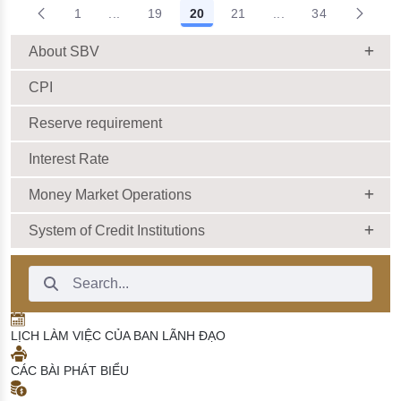
1
...
19
20
21
...
34
Intermediate Pages Use TAB to navigate.
Intermediate Pages 
About SBV
CPI
Reserve requirement
Interest Rate
Money Market Operations
System of Credit Institutions
Search Bar
LỊCH LÀM VIỆC CỦA BAN LÃNH ĐẠO
CÁC BÀI PHÁT BIỂU