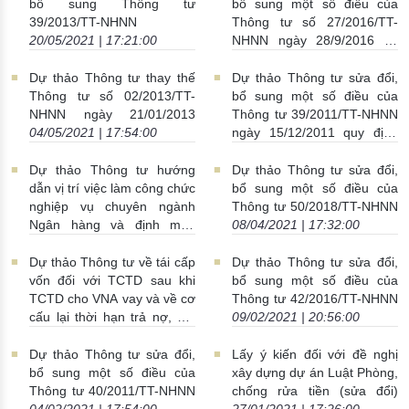
bổ sung Thông tư
bổ sung một số điều của
39/2013/TT-NHNN
Thông tư số 27/2016/TT-
20/05/2021 | 17:21:00
NHNN ngày 28/9/2016 về
việc hướng dẫn trình tự, thủ
tục xây dựng, ban hành văn
Dự thảo Thông tư thay thế
Dự thảo Thông tư sửa đổi,
bản quy phạm pháp luật của
Thông tư số 02/2013/TT-
bổ sung một số điều của
NHNN
04/05/2021 |
NHNN ngày 21/01/2013
Thông tư 39/2011/TT-NHNN
17:55:00
04/05/2021 | 17:54:00
ngày 15/12/2011 quy định
về kiểm toán độc lập đối với
TCTD, chi nhánh NHNNg
Dự thảo Thông tư hướng
Dự thảo Thông tư sửa đổi,
28/04/2021 | 22:46:00
dẫn vị trí việc làm công chức
bổ sung một số điều của
nghiệp vụ chuyên ngành
Thông tư 50/2018/TT-NHNN
Ngân hàng và định mức
08/04/2021 | 17:32:00
biên chế công chức trong cơ
quan, tổ chức hành chính
Dự thảo Thông tư về tái cấp
Dự thảo Thông tư sửa đổi,
thuộc ngành Ngân hàng
vốn đối với TCTD sau khi
bổ sung một số điều của
22/04/2021 | 20:24:00
TCTD cho VNA vay và về cơ
Thông tư 42/2016/TT-NHNN
cấu lại thời hạn trả nợ, giữ
09/02/2021 | 20:56:00
nguyên nhóm nợ, trích lập
dự phòng rủi ro đối với
Dự thảo Thông tư sửa đổi,
Lấy ý kiến đối với đề nghị
khoản nợ của VNA do ảnh
bổ sung một số điều của
xây dựng dự án Luật Phòng,
hưởng của đại dịch COVID-
Thông tư 40/2011/TT-NHNN
chống rửa tiền (sửa đổi)
19.
08/03/2021 | 22:36:00
04/02/2021 | 17:54:00
27/01/2021 | 17:26:00