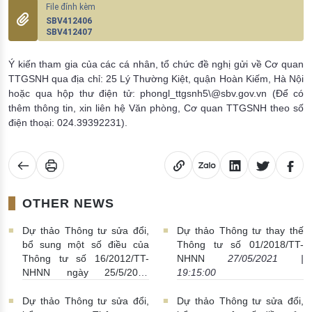
SBV412406
SBV412407
Ý kiến tham gia của các cá nhân, tổ chức đề nghị gửi về Cơ quan
TTGSNH qua địa chỉ: 25 Lý Thường Kiệt, quận Hoàn Kiếm, Hà Nội
hoặc qua hộp thư điện tử: phongl_ttgsnh5\@sbv.gov.vn (Để có
thêm thông tin, xin liên hệ Văn phòng, Cơ quan TTGSNH theo số
điện thoại: 024.39392231).
OTHER NEWS
Dự thảo Thông tư sửa đổi,
Dự thảo Thông tư thay thế
bổ sung một số điều của
Thông tư số 01/2018/TT-
Thông tư số 16/2012/TT-
NHNN
27/05/2021 |
NHNN ngày 25/5/2012
19:15:00
12/06/2021 | 00:51:00
Dự thảo Thông tư sửa đổi,
Dự thảo Thông tư sửa đổi,