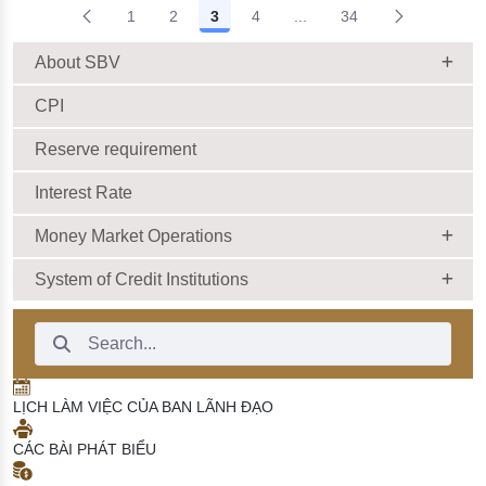
1
2
3
4
...
34
16/03/2026 | 10:46:00
Intermediate Pages Use T
About SBV
CPI
Reserve requirement
Interest Rate
Money Market Operations
System of Credit Institutions
Search Bar
LỊCH LÀM VIỆC CỦA BAN LÃNH ĐẠO
CÁC BÀI PHÁT BIỂU