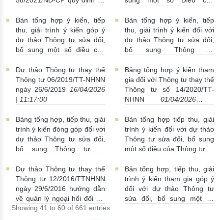
hoạt động cung ứng dịch vụ
Thông tư số 15/2023/TT-
thông tin tín dụng (dự thảo
NHNN quy định về hoạt
Bản tổng hợp ý kiến, tiếp
Bản tổng hợp ý kiến, tiếp
Nghị định)
24/04/2026 |
động thông tin tín dụng của
thu, giải trình ý kiến góp ý
thu, giải trình ý kiến đối với
16:39:00
NHNN
24/04/2026 |
dự thảo Thông tư sửa đổi,
dự thảo Thông tư sửa đổi,
16:00:00
bổ sung một số điều của
bổ sung Thông tư
Thông tư số 39/2016/TT-
39/2016/TT-NHNN
NHNN ngày 30/12/2016 quy
24/04/2026 | 04:26:00
Dự thảo Thông tư thay thế
Bảng tổng hợp ý kiến tham
định về hoạt động cho vay
Thông tư 06/2019/TT-NHNN
gia đối với Thông tư thay thế
của tổ chức tín dụng, chi
ngày 26/6/2019
16/04/2026
Thông tư số 14/2020/TT-
nhánh ngân hàng nước
| 11:17:00
NHNN
01/04/2026 |
ngoài đối với khách hàng
16:00:00
(đã được sửa đổi, bổ sung)
Bảng tổng hợp, tiếp thu, giải
Bản tổng hợp tiếp thu, giải
24/04/2026 | 15:00:00
trình ý kiến đóng góp đối với
trình ý kiến đối với dự thảo
dự thảo Thông tư sửa đổi,
Thông tư sửa đổi, bổ sung
bổ sung Thông tư số
một số điều của Thông tư số
35/2025/TT-NHNN quy định
53/2018/TT-NHNN
về cho vay đặc biệt đối với
26/03/2026 | 10:08:00
Dự thảo Thông tư thay thế
Bản tổng hợp, tiếp thu, giải
tổ chức tín dụng
31/03/2026
Thông tư 12/2016/TTNHNN
trình ý kiến tham gia góp ý
| 15:00:00
ngày 29/6/2016 hướng dẫn
đối với dự thảo Thông tư
về quản lý ngoại hối đối với
sửa đổi, bổ sung một số
Showing 41 to 60 of 661 entries.
hoạt động đầu tư ra nước
Điều của Thông tư số
ngoài
24/03/2026 | 16:00:00
51/2024/TT-NHNN