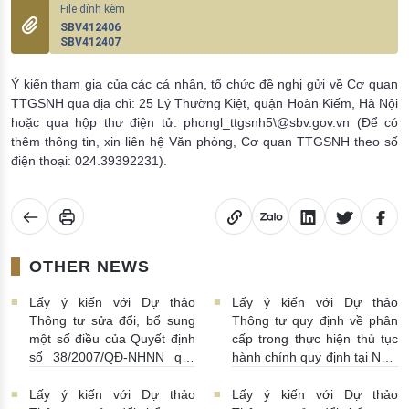
SBV412406
SBV412407
Ý kiến tham gia của các cá nhân, tổ chức đề nghị gửi về Cơ quan
TTGSNH qua địa chỉ: 25 Lý Thường Kiệt, quận Hoàn Kiếm, Hà Nội
hoặc qua hộp thư điện tử: phongl_ttgsnh5\@sbv.gov.vn (Để có
thêm thông tin, xin liên hệ Văn phòng, Cơ quan TTGSNH theo số
điện thoại: 024.39392231).
OTHER NEWS
Lấy ý kiến với Dự thảo
Lấy ý kiến với Dự thảo
Thông tư sửa đổi, bổ sung
Thông tư quy định về phân
một số điều của Quyết định
cấp trong thực hiện thủ tục
số 38/2007/QĐ-NHNN quy
hành chính quy định tại Nghị
định về Quy chế cấp, sử
định số 94/2025/NĐ-CP
dụng và quản lý mã tổ chức
ngày 29 tháng 4 năm 2025
Lấy ý kiến với Dự thảo
Lấy ý kiến với Dự thảo