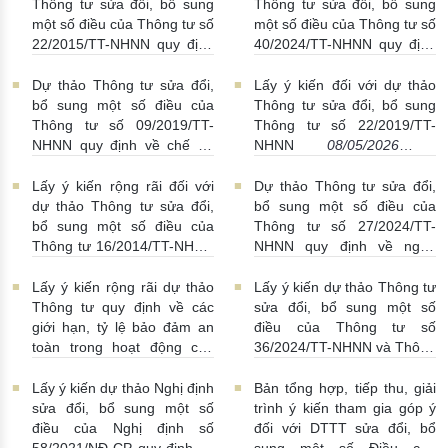
phát hành thẻ ngân hàng
của Chính phủ quy định về
Thông tư sửa đổi, bổ sung
Thông tư sửa đổi, bổ sung
13/05/2026 | 07:00:00
cơ chế thử nghiệm có kiểm
một số điều của Thông tư số
một số điều của Thông tư số
soát trong lĩnh vực ngân
22/2015/TT-NHNN quy định
40/2024/TT-NHNN quy định
hàng
12/05/2026 | 09:00:00
hoạt động cung ứng và sử
về hoạt động cung ứng dịch
dụng séc
12/05/2026 |
vụ trung gian thanh toán
Dự thảo Thông tư sửa đổi,
Lấy ý kiến đối với dự thảo
09:00:00
được sửa đổi, bổ sung bởi
bổ sung một số điều của
Thông tư sửa đổi, bổ sung
Thông tư số 41/2025/TT-
Thông tư số 09/2019/TT-
Thông tư số 22/2019/TT-
NHNN
12/05/2026 |
NHNN quy định về chế độ
NHNN
08/05/2026 |
08:00:00
báo cáo định kỳ của Ngân
14:00:00
hàng Nhà nước Việt Nam
Lấy ý kiến rộng rãi đối với
Dự thảo Thông tư sửa đổi,
11/05/2026 | 04:35:00
dự thảo Thông tư sửa đổi,
bổ sung một số điều của
bổ sung một số điều của
Thông tư số 27/2024/TT-
Thông tư 16/2014/TT-NHNN
NHNN quy định về ngân
08/05/2026 | 10:00:00
hàng hợp tác xã, việc trích
nộp, quản lý và sử dụng
Lấy ý kiến rộng rãi dự thảo
Lấy ý kiến dự thảo Thông tư
Quỹ bảo đảm an toàn hệ
Thông tư quy định về các
sửa đổi, bổ sung một số
thống quỹ tín dụng nhân
giới hạn, tỷ lệ bảo đảm an
điều của Thông tư số
dân
08/05/2026 | 04:14:00
toàn trong hoạt động của
36/2024/TT-NHNN và Thông
ngân hàng, chi nhánh ngân
tư số 14/2024/TT-NHNN
hàng nước ngoài
28/04/2026 | 13:51:00
Lấy ý kiến dự thảo Nghị định
Bản tổng hợp, tiếp thu, giải
29/04/2026 | 10:25:00
sửa đổi, bổ sung một số
trình ý kiến tham gia góp ý
điều của Nghị định số
đối với DTTT sửa đổi, bổ
58/2021/NĐ-CP quy định về
sung một số Điều của