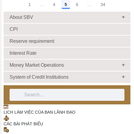
1
...
4
5
6
...
34
văn bản quy phạm pháp luật
02/12/2025 | 10:00:00
Intermediate Pages Use TAB to navigate.
Intermediate Pages Us
trong lĩnh vực quản lý hoạt
động cung ứng dịch vụ và
About SBV
sử dụng ngoại hối
03/12/2025 | 10:00:00
CPI
Reserve requirement
Interest Rate
Money Market Operations
System of Credit Institutions
Search Bar
LỊCH LÀM VIỆC CỦA BAN LÃNH ĐẠO
CÁC BÀI PHÁT BIỂU