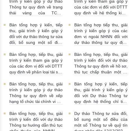
29/12/2025 | 11:38:00
ban hành
29/12/2025 |
trình ý kiến góp ý dự thảo
trình ý kiến tham gia góp ý
03:55:00
Thông tư quy định về trạng
của các đơn vị đối với DTTT
thái vàng của TCTD
quy định về hệ thống kiểm
28/12/2025 | 16:00:00
soát nội bộ của ngân hàng
thương mại, chi nhánh ngân
Bản tổng hợp ý kiến, tiếp
Bản tổng hợp tiếp thu, giải
hàng nước ngoài
thu, giải trình ý kiến góp ý
trình ý kiến góp ý của các
26/12/2025 | 11:15:00
đối với dự thảo thông tư sửa
đơn vị ngoài NHNN đối với
đổi, bổ sung một số điều
dự thảo thông tư quy định
của một số thông tư về quỹ
về hồ sơ, trình tự, thủ tục
tín dụng nhân dân
chấp thuận những thay đổi,
Bản tổng hợp, tiếp thu, giải
Bản tổng hợp, tiếp thu, giải
25/12/2025 | 02:15:00
danh sách dự kiến bầu, bổ
trình ý kiến tham gia góp ý
trình ý kiến đối với dự thảo
nhiệm nhân sự của tổ chức
của các đơn vị đối với DTTT
Thông tư quy định về hồ sơ,
tín dụng là hợp tác xã
quy định về phân loại tài sản
thủ tục chấp thuận một số
25/12/2025 | 02:07:00
có, cam kết ngoại bảng của
thay đổi của ngân hàng
Ngân hàng Phát triển Việt
thương mại, chi nhánh ngân
Bản tổng hợp, tiếp thu, giải
Bản tổng hợp ý kiến, tiếp
Nam
22/12/2025 | 09:19:00
hàng nước ngoài
trình ý kiến góp ý dự thảo
thu, giải trình ý kiến góp ý
19/12/2025 | 16:00:00
Thông tư quy định về xếp
đối với Dự thảo Thông tư
hạng tổ chức tài chính vi mô
quy định hệ thống chỉ tiêu
19/12/2025 | 10:50:00
thống kê ngành Ngân hàng
19/12/2025 | 04:34:00
Bản tổng hợp, tiếp thu, giải
Dự thảo Thông tư sửa đổi,
trình ý kiến đối với dự thảo
bổ sung một số điều của
Thông tư hướng dẫn thủ tục
một số Thông tư về quỹ tín
chấp thuận của NHNN đối
dụng nhân dân
12/12/2025 |