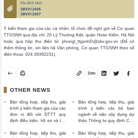
SBV412406
SBV412407
Ý kiến tham gia của các cá nhân, tổ chức đề nghị gửi về Cơ quan
TTGSNH qua địa chỉ: 25 Lý Thường Kiệt, quận Hoàn Kiếm, Hà Nội
hoặc qua hộp thư điện tử: phongl_ttgsnh5\@sbv.gov.vn (Để có
thêm thông tin, xin liên hệ Văn phòng, Cơ quan TTGSNH theo số
điện thoại: 024.39392231).
OTHER NEWS
Bản tổng hợp, tiếp thu, giải
Bản tổng hợp, tiếp thu, giải
trình ý kiến tham gia của các
trình ý kiến các bộ ban
đơn vị đối với DTTT quy
ngành về việc xây dựng dự
định điều kiện, hồ sơ và thủ
thảo Thông tư quy định Chế
tục chấp thuận việc góp vốn,
độ Báo cáo tài chính của
mua cổ phần của TCTD
NHNN do Thống đốc NHNN
Bản tổng hợp, tiếp thu, giải
Bản tổng hợp, tiếp thu, giải