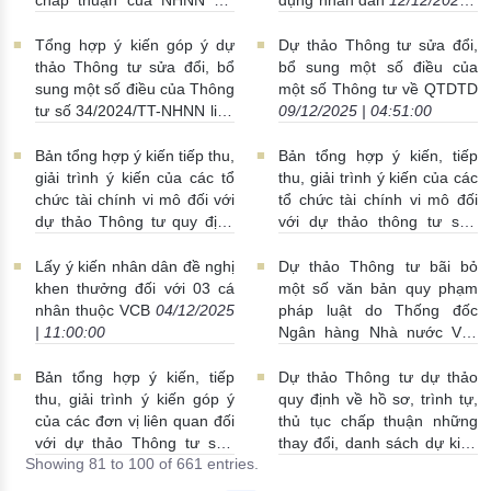
với việc niêm yết cổ phiếu
06:42:00
trên thị trường chứng khoán
Tổng hợp ý kiến góp ý dự
Dự thảo Thông tư sửa đổi,
nước ngoài của TCTD cổ
thảo Thông tư sửa đổi, bổ
bổ sung một số điều của
phần
16/12/2025 | 11:29:00
sung một số điều của Thông
một số Thông tư về QTDTD
tư số 34/2024/TT-NHNN liên
09/12/2025 | 04:51:00
quan đến cấp phép tham gia
hệ thống thanh toán quốc tế
Bản tổng hợp ý kiến tiếp thu,
Bản tổng hợp ý kiến, tiếp
của NHTM, chi nhánh
giải trình ý kiến của các tổ
thu, giải trình ý kiến của các
NHNNg
12/12/2025 |
chức tài chính vi mô đối với
tổ chức tài chính vi mô đối
05:47:00
dự thảo Thông tư quy định
với dự thảo thông tư sửa
các hạn chế, tỷ lệ bảo đảm
đổi, bổ sung Thông tư số
an toàn trong hoạt động của
19/2025/TT-NHNN
Lấy ý kiến nhân dân đề nghị
Dự thảo Thông tư bãi bỏ
tổ chức tài chính vi mô
04/12/2025 | 12:00:00
khen thưởng đối với 03 cá
một số văn bản quy phạm
05/12/2025 | 10:33:00
nhân thuộc VCB
04/12/2025
pháp luật do Thống đốc
| 11:00:00
Ngân hàng Nhà nước Việt
Nam ban hành
03/12/2025 |
11:00:00
Bản tổng hợp ý kiến, tiếp
Dự thảo Thông tư dự thảo
thu, giải trình ý kiến góp ý
quy định về hồ sơ, trình tự,
của các đơn vị liên quan đối
thủ tục chấp thuận những
với dự thảo Thông tư sửa
thay đổi, danh sách dự kiến
Showing 81 to 100 of 661 entries.
đổi, bổ sung một số điều về
bầu, bổ nhiệm nhân sự của
thủ tục hành chính tại các
TCTD là hợp tác xã