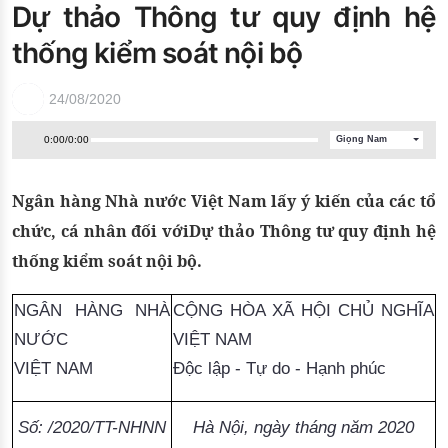
Dự thảo Thông tư quy định hệ
Đào tạo ISO
thống kiểm soát nội bộ
24/08/2020
0:00
/
0:00
Giọng Nam
Ngân hàng Nhà nước Việt Nam lấy ý kiến của các tổ
chức, cá nhân đối vớiDự thảo Thông tư quy định hệ
thống kiểm soát nội bộ.
NGÂN HÀNG NHÀ
CỘNG HÒA XÃ HỘI CHỦ NGHĨA
NƯỚC
VIỆT NAM
VIỆT NAM
Độc lập - Tự do - Hạnh phúc
Số: /2020/TT-NHNN
Hà Nội, ngày tháng năm 2020