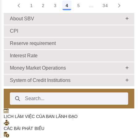
1
2
3
4
5
...
34
Intermediate Pages Us
About SBV
CPI
Reserve requirement
Interest Rate
Money Market Operations
System of Credit Institutions
Search Bar
LỊCH LÀM VIỆC CỦA BAN LÃNH ĐẠO
CÁC BÀI PHÁT BIỂU