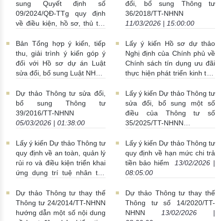
sung Quyết định số
đổi, bổ sung Thông tư
09/2024/QĐ-TTg quy định
36/2018/TT-NHNN
về điều kiện, hồ sơ, thủ tục
11/03/2026 | 15:00:00
đề nghị cấp tín dụng vượt
giới hạn
13/03/2026 |
Bản Tổng hợp ý kiến, tiếp
Lấy ý kiến Hồ sơ dự thảo
15:00:00
thu, giải trình ý kiến góp ý
Nghị định của Chính phủ về
đối với Hồ sơ dự án Luật
Chính sách tín dụng ưu đãi
sửa đổi, bổ sung Luật NHNN
thực hiện phát triển kinh tế -
số 46/2010/QH12 và Luật
xã hội vùng đồng bào dân
PCRT số 14/2022/QH15
tộc thiểu số và miền núi
Dự thảo Thông tư sửa đổi,
Lấy ý kiến Dự thảo Thông tư
10/03/2026 | 09:28:00
05/03/2026 | 16:00:00
bổ sung Thông tư
sửa đổi, bổ sung một số
39/2016/TT-NHNN
điều của Thông tư số
05/03/2026 | 01:38:00
35/2025/TT-NHNN
13/02/2026 | 16:00:00
Lấy ý kiến Dự thảo Thông tư
Lấy ý kiến Dự thảo Thông tư
quy định về an toàn, quản lý
quy định về hạn mức chi trả
rủi ro và điều kiện triển khai
tiền bảo hiểm
13/02/2026 |
ứng dụng trí tuệ nhân tạo
08:05:00
trong ngành Ngân hàng
13/02/2026 | 15:00:00
Dự thảo Thông tư thay thế
Dự thảo Thông tư thay thế
Thông tư 24/2014/TT-NHNN
Thông tư số 14/2020/TT-
hướng dẫn một số nội dung
NHNN
13/02/2026 |