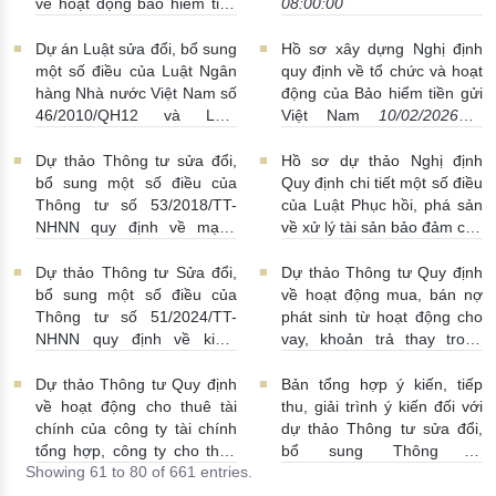
về hoạt động bảo hiểm tiền
08:00:00
gửi
13/02/2026 | 08:00:00
Dự án Luật sửa đổi, bổ sung
Hồ sơ xây dựng Nghị định
một số điều của Luật Ngân
quy định về tổ chức và hoạt
hàng Nhà nước Việt Nam số
động của Bảo hiểm tiền gửi
46/2010/QH12 và Luật
Việt Nam
10/02/2026 |
Phòng, chống rửa tiền số
10:30:00
14/2022/QH15
12/02/2026 |
Dự thảo Thông tư sửa đổi,
Hồ sơ dự thảo Nghị định
17:00:00
bổ sung một số điều của
Quy định chi tiết một số điều
Thông tư số 53/2018/TT-
của Luật Phục hồi, phá sản
NHNN quy định về mạng
về xử lý tài sản bảo đảm của
lưới hoạt động của tổ chức
doanh nghiệp, hợp tác xã,
tín dụng phi ngân hàng
thanh toán bù trừ có lợi, tạm
Dự thảo Thông tư Sửa đổi,
Dự thảo Thông tư Quy định
06/02/2026 | 10:50:00
đình chỉ, đình chỉ thực hiện
bổ sung một số điều của
về hoạt động mua, bán nợ
hợp đồng đang có hiệu lực,
Thông tư số 51/2024/TT-
phát sinh từ hoạt động cho
bù trừ nghĩa vụ trường hợp
NHNN quy định về kiểm
vay, khoản trả thay trong
pháp luật có quy định khác
toán độc lập đối với ngân
nghiệp vụ bảo lãnh của tổ
05/02/2026 | 10:00:00
hàng thương mại, tổ chức
chức tín dụng, chi nhánh
Dự thảo Thông tư Quy định
Bản tổng hợp ý kiến, tiếp
tín dụng phi ngân hàng, tổ
ngân hàng nước ngoài thay
về hoạt động cho thuê tài
thu, giải trình ý kiến đối với
chức tài chính vi mô, chi
thế Thông tư số
chính của công ty tài chính
dự thảo Thông tư sửa đổi,
nhánh ngân hàng nước
09/2015/TTNHNN ngày
tổng hợp, công ty cho thuê
bổ sung Thông tư
Showing 61 to 80 of 661 entries.
ngoài
27/01/2026 | 05:07:00
17/7/2015
14/01/2026 |
tài chính
13/01/2026 |
17/2016/TT-NHNN
04:09:00
06:00:00
08/01/2026 | 09:00:00