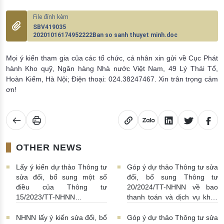
SBV419035
20201016174952222Ban so sanh thuyet minh.doc
Mọi ý kiến tham gia của các tổ chức, cá nhân xin gửi về Cục Phát
hành Kho quỹ, Ngân hàng Nhà nước Việt Nam, 49 Lý Thái Tổ,
Hoàn Kiếm, Hà Nội; Điện thoại: 024.38247467. Xin trân trọng cảm
ơn!
OTHER NEWS
Lấy ý kiến dự thảo Thông tư
Góp ý dự thảo Thông tư sửa
sửa đổi, bổ sung một số
đổi, bổ sung Thông tư
điều của Thông tư
20/2024/TT-NHNN về bao
15/2023/TT-NHNN
thanh toán và dịch vụ khác
16/03/2026 | 10:42:00
liên quan đến bao thanh
toán
13/03/2026 | 16:00:00
NHNN lấy ý kiến sửa đổi, bổ
Góp ý dự thảo Thông tư sửa