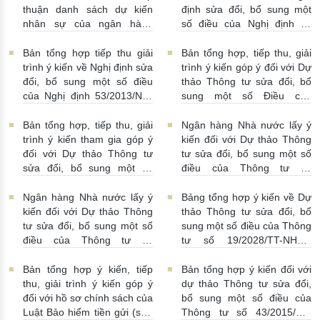
17/06/2025 | 10:10:00
thuận danh sách dự kiến
định sửa đổi, bổ sung một
nhân sự của ngân hàng
số điều của Nghị định số
thương mại, tổ chức tín
24/2012/NĐ-CP
12/06/2025
dụng phi ngân hàng và chi
| 13:05:00
Bản tổng hợp tiếp thu giải
Bản tổng hợp, tiếp thu, giải
nhánh ngân hàng nước
trình ý kiến về Nghị định sửa
trình ý kiến góp ý đối với Dự
ngoài
13/06/2025 | 13:17:00
đổi, bổ sung một số điều
thảo Thông tư sửa đổi, bổ
của Nghị định 53/2013/NĐ-
sung một số Điều của
CP
11/06/2025 | 14:35:00
Thông tư số 20/2015/TT-
NHNN ngày 28/10/2015 của
Bản tổng hợp, tiếp thu, giải
Ngân hàng Nhà nước lấy ý
Thống đốc NHNN quy định
trình ý kiến tham gia góp ý
kiến đối với Dự thảo Thông
việc mở và sử dụng tài
đối với Dự thảo Thông tư
tư sửa đổi, bổ sung một số
khoản ngoại tệ ở nước
sửa đổi, bổ sung một số
điều của Thông tư số
ngoài của người cư trú là tổ
Điều của Thông tư quy định
63/2024/TT-NHNN
chức
09/06/2025 | 22:04:00
hồ sơ, thủ tục cấp Giấy
06/06/2025 | 23:00:00
Ngân hàng Nhà nước lấy ý
Bảng tổng hợp ý kiến về Dự
phép lần đầu của NHTM,
kiến đối với Dự thảo Thông
thảo Thông tư sửa đổi, bổ
Chi nhánh NHNNg, văn
tư sửa đổi, bổ sung một số
sung một số điều của Thông
phòng đại diện nước ngoài,
điều của Thông tư số
tư số 19/2028/TT-NHNN
TCTD phi ngân hàng
62/2024/TT-NHNN
ngày 28/8/2028 hướng dẫn
07/06/2025 | 01:12:00
05/06/2025 | 23:36:00
quản lý ngoại hối đối với
Bản tổng hợp ý kiến, tiếp
Bản tổng hợp ý kiến đối với
hoạt động thương mại biên
thu, giải trình ý kiến góp ý
dự thảo Thông tư sửa đổi,
giới Việt Nam - Trung Quốc
đối với hồ sơ chính sách của
bổ sung một số điều của
05/06/2025 | 23:19:00
Luật Bảo hiểm tiền gửi (sửa
Thông tư số 43/2015/TT-