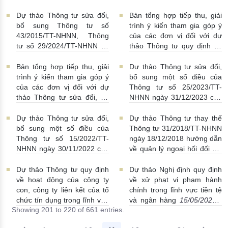
đổi)
30/05/2025 | 18:17:00
NHNN, Thông tư số
29/2024/TT-NHNN và Thông
Dự thảo Thông tư sửa đổi,
Bản tổng hợp tiếp thu, giải
tư số 32/2024/TT-NHNN
bổ sung Thông tư số
trình ý kiến tham gia góp ý
30/05/2025 | 08:13:00
43/2015/TT-NHNN, Thông
của các đơn vị đối với dự
tư số 29/2024/TT-NHNN và
thảo Thông tư quy định về
Thông tư số 32/2024/TT-
mạng lưới hoạt động của tổ
NHNN
27/05/2025 |
chức tài chính vi mô
Bản tổng hợp tiếp thu, giải
Dự thảo Thông tư sửa đổi,
00:40:00
23/05/2025 | 21:15:00
trình ý kiến tham gia góp ý
bổ sung một số điều của
của các đơn vị đối với dự
Thông tư số 25/2023/TT-
thảo Thông tư sửa đổi, bổ
NHNN ngày 31/12/2023 của
sung một số điều của Thông
Thống đốc Ngân hàng Nhà
tư số 39/2024/TT-NHNN
nước quy định về công tác
Dự thảo Thông tư sửa đổi,
Dự thảo Thông tư thay thế
ngày 01/7/2024 quy định về
thi đua, khen thưởng ngành
bổ sung một số điều của
Thông tư 31/2018/TT-NHNN
kiểm soát đặc biệt đối với tổ
Ngân hàng
22/05/2025 |
Thông tư số 15/2022/TT-
ngày 18/12/2018 hướng dẫn
chức tín dụng
23/05/2025 |
17:21:00
NHNN ngày 30/11/2022 của
về quản lý ngoại hối đối với
18:50:00
Thống đốc Ngân hàng Nhà
đầu tư ra nước ngoài trong
nước Việt Nam quy định về
hoạt động dầu khí
Dự thảo Thông tư quy định
Dự thảo Nghị định quy định
tái cấp vốn trên cơ sở trái
19/05/2025 | 21:23:00
về hoạt động của công ty
về xử phạt vi phạm hành
phiếu đặc biệt của Công ty
con, công ty liên kết của tổ
chính trong lĩnh vực tiền tệ
Quản lý tài sản của các
chức tín dụng trong lĩnh vực
và ngân hàng
15/05/2025 |
Showing 201 to 220 of 661 entries.
TCTD Việt Nam
21/05/2025
quản lý nợ và khai thác tài
21:47:00
| 17:06:00
sản
19/05/2025 | 21:04:00