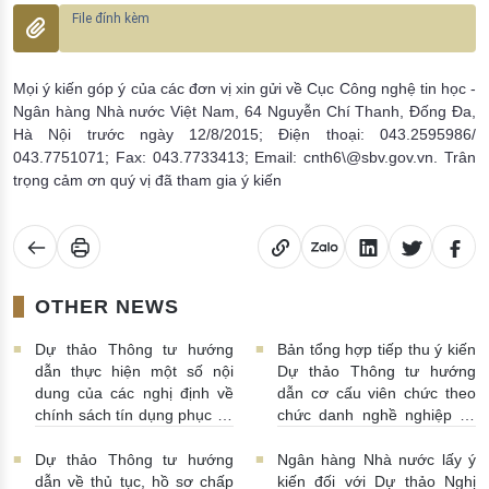
Mọi ý kiến góp ý của các đơn vị xin gửi về Cục Công nghệ tin học -
Ngân hàng Nhà nước Việt Nam, 64 Nguyễn Chí Thanh, Đống Đa,
Hà Nội trước ngày 12/8/2015; Điện thoại: 043.2595986/
043.7751071; Fax: 043.7733413; Email: cnth6\@sbv.gov.vn. Trân
trọng cảm ơn quý vị đã tham gia ý kiến
OTHER NEWS
Dự thảo Thông tư hướng
Bản tổng hợp tiếp thu ý kiến
dẫn thực hiện một số nội
Dự thảo Thông tư hướng
dung của các nghị định về
dẫn cơ cấu viên chức theo
chính sách tín dụng phục vụ
chức danh nghề nghiệp và
phát triển nông nghiệp,
định mức số lượng người
nông thôn
19/06/2025 |
làm việc trong ĐVSNCL
Dự thảo Thông tư hướng
Ngân hàng Nhà nước lấy ý
14:18:00
thuộc lĩnh vực ngân hàng
dẫn về thủ tục, hồ sơ chấp
kiến đối với Dự thảo Nghị