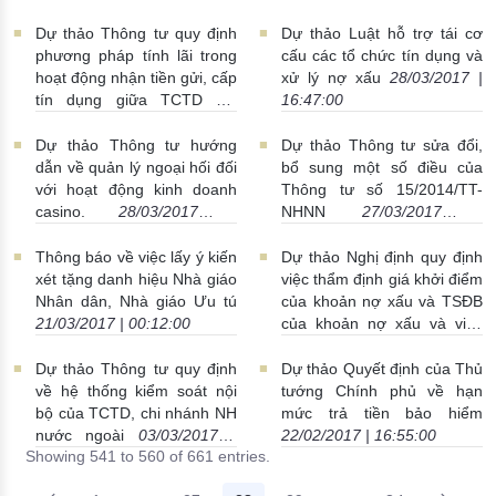
mại, chi nhánh ngân hàng
nước ngoài
06/04/2017 |
Dự thảo Thông tư quy định
Dự thảo Luật hỗ trợ tái cơ
00:10:00
phương pháp tính lãi trong
cấu các tổ chức tín dụng và
hoạt động nhận tiền gửi, cấp
xử lý nợ xấu
28/03/2017 |
tín dụng giữa TCTD với
16:47:00
khách hàng
30/03/2017 |
22:44:00
Dự thảo Thông tư hướng
Dự thảo Thông tư sửa đổi,
dẫn về quản lý ngoại hối đối
bổ sung một số điều của
với hoạt động kinh doanh
Thông tư số 15/2014/TT-
casino.
28/03/2017 |
NHNN
27/03/2017 |
15:48:00
22:59:00
Thông báo về việc lấy ý kiến
Dự thảo Nghị định quy định
xét tặng danh hiệu Nhà giáo
việc thẩm định giá khởi điểm
Nhân dân, Nhà giáo Ưu tú
của khoản nợ xấu và TSĐB
21/03/2017 | 00:12:00
của khoản nợ xấu và việc
thành lập Hội đồng đấu giá
nợ xấu và TSĐB của khoản
Dự thảo Thông tư quy định
Dự thảo Quyết định của Thủ
nợ xấu
08/03/2017 |
về hệ thống kiểm soát nội
tướng Chính phủ về hạn
16:09:00
bộ của TCTD, chi nhánh NH
mức trả tiền bảo hiểm
nước ngoài
03/03/2017 |
22/02/2017 | 16:55:00
Showing 541 to 560 of 661 entries.
00:34:00