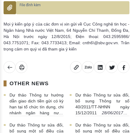
Mọi ý kiến góp ý của các đơn vị xin gửi về Cục Công nghệ tin học -
Ngân hàng Nhà nước Việt Nam, 64 Nguyễn Chí Thanh, Đống Đa,
Hà Nội trước ngày 12/8/2015; Điện thoại: 043.2595986/
043.7751071; Fax: 043.7733413; Email: cnth6\@sbv.gov.vn. Trân
trọng cảm ơn quý vị đã tham gia ý kiến
OTHER NEWS
Dự thảo Thông tư hướng
Dự thảo Thông tư sửa đổi,
dẫn giao dịch tiền gửi có kỳ
bổ sung Thông tư số
hạn tại tổ chức tín dụng, chi
40/2011/TT-NHNN ngày
nhánh ngân hàng nước
15/12/2011
28/06/2017 |
ngoài
07/07/2017 | 15:54:00
20:47:00
Dự thảo Thông tư sửa đổi,
Dự thảo Thông tư sửa đổi,
bổ sung một số điều của
bổ sung một số điều của