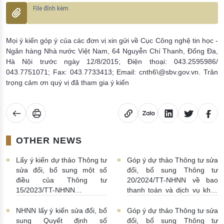
Mọi ý kiến góp ý của các đơn vị xin gửi về Cục Công nghệ tin học -
Ngân hàng Nhà nước Việt Nam, 64 Nguyễn Chí Thanh, Đống Đa,
Hà Nội trước ngày 12/8/2015; Điện thoại: 043.2595986/
043.7751071; Fax: 043.7733413; Email: cnth6\@sbv.gov.vn. Trân
trọng cảm ơn quý vị đã tham gia ý kiến
OTHER NEWS
Lấy ý kiến dự thảo Thông tư
Góp ý dự thảo Thông tư sửa
sửa đổi, bổ sung một số
đổi, bổ sung Thông tư
điều của Thông tư
20/2024/TT-NHNN về bao
15/2023/TT-NHNN
thanh toán và dịch vụ khác
16/03/2026 | 10:42:00
liên quan đến bao thanh
toán
13/03/2026 | 16:00:00
NHNN lấy ý kiến sửa đổi, bổ
Góp ý dự thảo Thông tư sửa
sung Quyết định số
đổi, bổ sung Thông tư