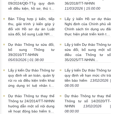
09/2024/QĐ-TTg quy định
36/2018/TT-NHNN
về điều kiện, hồ sơ, thủ tục
11/03/2026 | 15:00:00
đề nghị cấp tín dụng vượt
giới hạn
13/03/2026 |
Bản Tổng hợp ý kiến, tiếp
Lấy ý kiến Hồ sơ dự thảo
15:00:00
thu, giải trình ý kiến góp ý
Nghị định của Chính phủ về
đối với Hồ sơ dự án Luật
Chính sách tín dụng ưu đãi
sửa đổi, bổ sung Luật NHNN
thực hiện phát triển kinh tế -
số 46/2010/QH12 và Luật
xã hội vùng đồng bào dân
PCRT số 14/2022/QH15
tộc thiểu số và miền núi
Dự thảo Thông tư sửa đổi,
Lấy ý kiến Dự thảo Thông tư
10/03/2026 | 09:28:00
05/03/2026 | 16:00:00
bổ sung Thông tư
sửa đổi, bổ sung một số
39/2016/TT-NHNN
điều của Thông tư số
05/03/2026 | 01:38:00
35/2025/TT-NHNN
13/02/2026 | 16:00:00
Lấy ý kiến Dự thảo Thông tư
Lấy ý kiến Dự thảo Thông tư
quy định về an toàn, quản lý
quy định về hạn mức chi trả
rủi ro và điều kiện triển khai
tiền bảo hiểm
13/02/2026 |
ứng dụng trí tuệ nhân tạo
08:05:00
trong ngành Ngân hàng
13/02/2026 | 15:00:00
Dự thảo Thông tư thay thế
Dự thảo Thông tư thay thế
Thông tư 24/2014/TT-NHNN
Thông tư số 14/2020/TT-
hướng dẫn một số nội dung
NHNN
13/02/2026 |
về hoạt động bảo hiểm tiền
08:00:00