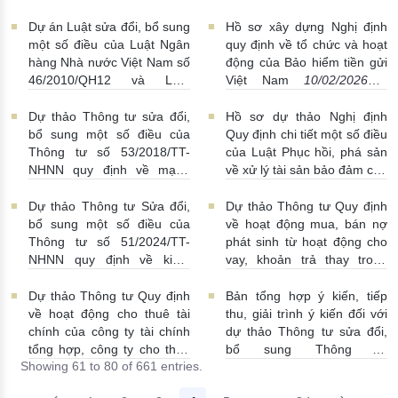
gửi
13/02/2026 | 08:00:00
Dự án Luật sửa đổi, bổ sung
Hồ sơ xây dựng Nghị định
một số điều của Luật Ngân
quy định về tổ chức và hoạt
hàng Nhà nước Việt Nam số
động của Bảo hiểm tiền gửi
46/2010/QH12 và Luật
Việt Nam
10/02/2026 |
Phòng, chống rửa tiền số
10:30:00
14/2022/QH15
12/02/2026 |
Dự thảo Thông tư sửa đổi,
Hồ sơ dự thảo Nghị định
17:00:00
bổ sung một số điều của
Quy định chi tiết một số điều
Thông tư số 53/2018/TT-
của Luật Phục hồi, phá sản
NHNN quy định về mạng
về xử lý tài sản bảo đảm của
lưới hoạt động của tổ chức
doanh nghiệp, hợp tác xã,
tín dụng phi ngân hàng
thanh toán bù trừ có lợi, tạm
Dự thảo Thông tư Sửa đổi,
Dự thảo Thông tư Quy định
06/02/2026 | 10:50:00
đình chỉ, đình chỉ thực hiện
bổ sung một số điều của
về hoạt động mua, bán nợ
hợp đồng đang có hiệu lực,
Thông tư số 51/2024/TT-
phát sinh từ hoạt động cho
bù trừ nghĩa vụ trường hợp
NHNN quy định về kiểm
vay, khoản trả thay trong
pháp luật có quy định khác
toán độc lập đối với ngân
nghiệp vụ bảo lãnh của tổ
05/02/2026 | 10:00:00
hàng thương mại, tổ chức
chức tín dụng, chi nhánh
Dự thảo Thông tư Quy định
Bản tổng hợp ý kiến, tiếp
tín dụng phi ngân hàng, tổ
ngân hàng nước ngoài thay
về hoạt động cho thuê tài
thu, giải trình ý kiến đối với
chức tài chính vi mô, chi
thế Thông tư số
chính của công ty tài chính
dự thảo Thông tư sửa đổi,
nhánh ngân hàng nước
09/2015/TTNHNN ngày
tổng hợp, công ty cho thuê
bổ sung Thông tư
Showing 61 to 80 of 661 entries.
ngoài
27/01/2026 | 05:07:00
17/7/2015
14/01/2026 |
tài chính
13/01/2026 |
17/2016/TT-NHNN
04:09:00
06:00:00
08/01/2026 | 09:00:00