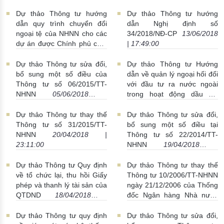
17:50:00
an toàn của TCTD, chi
nhánh NHNNg
14/06/2018 |
Dự thảo Thông tư hướng
Dự thảo Thông tư hướng
17:46:00
dẫn quy trình chuyển đổi
dẫn Nghị định số
ngoại tệ của NHNN cho các
34/2018/NĐ-CP
13/06/2018
dự án được Chính phủ cam
| 17:49:00
kết bảo lãnh và hỗ trợ
chuyển đổi
14/06/2018 |
Dự thảo Thông tư sửa đổi,
Dự thảo Thông tư Hướng
17:41:00
bổ sung một số điều của
dẫn về quản lý ngoại hối đối
Thông tư số 06/2015/TT-
với đầu tư ra nước ngoài
NHNN
05/06/2018 |
trong hoạt động dầu khí
23:33:00
24/04/2018 | 23:52:00
Dự thảo Thông tư thay thế
Dự thảo Thông tư sửa đổi,
Thông tư số 31/2015/TT-
bổ sung một số điều tại
NHNN
20/04/2018 |
Thông tư số 22/2014/TT-
23:11:00
NHNN
19/04/2018 |
16:52:00
Dự thảo Thông tư Quy định
Dự thảo Thông tư thay thế
về tổ chức lại, thu hồi Giấy
Thông tư 10/2006/TT-NHNN
phép và thanh lý tài sản của
ngày 21/12/2006 của Thống
QTDND
18/04/2018 |
đốc Ngân hàng Nhà nước
23:42:00
06/04/2018 | 00:12:00
Dự thảo Thông tư quy định
Dự thảo Thông tư sửa đổi,