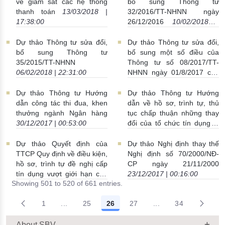
về giám sát các hệ thống
bổ sung Thông tư
thanh toán
13/03/2018 |
32/2016/TT-NHNN ngày
17:38:00
26/12/2016
10/02/2018 |
00:00:00
Dự thảo Thông tư sửa đổi,
Dự thảo Thông tư sửa đổi,
bổ sung Thông tư
bổ sung một số điều của
35/2015/TT-NHNN
Thông tư số 08/2017/TT-
06/02/2018 | 22:31:00
NHNN ngày 01/8/2017 của
Thống đốc NHNN quy định
về trình tự, thủ tục giám sát
Dự thảo Thông tư Hướng
Dự thảo Thông tư Hướng
ngân hàng
02/01/2018 |
dẫn công tác thi đua, khen
dẫn về hồ sơ, trình tự, thủ
21:49:00
thưởng ngành Ngân hàng
tục chấp thuận những thay
30/12/2017 | 00:53:00
đổi của tổ chức tín dụng là
hợp tác xã
30/12/2017 |
00:28:00
Dự thảo Quyết định của
Dự thảo Nghị định thay thế
TTCP Quy định về điều kiện,
Nghị định số 70/2000/NĐ-
hồ sơ, trình tự đề nghị cấp
CP ngày 21/11/2000
tín dụng vượt giới hạn của
23/12/2017 | 00:16:00
Showing 501 to 520 of 661 entries.
TCTD, chi nhánh ngân hàng
nước ngoài
29/12/2017 |
1
...
25
26
27
...
34
16:47:00
Intermediate Pages Use TAB to navigate.
Intermediate Pages 
About SBV