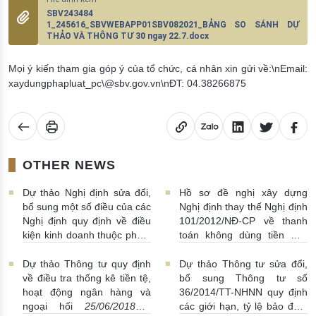
SBV243484
1_245616_SBVWEBAPP01SBV082021_BẢNG SO SÁNH DỰ
THẢO VÀ THÔNG TƯ 30 ngay 22.7.docx
Mọi ý kiến tham gia góp ý của tổ chức, cá nhân xin gửi về:\nEmail:
xaydungphapluat_pc\@sbv.gov.vn\nĐT: 04.38266875
OTHER NEWS
Dự thảo Nghị định sửa đổi,
Hồ sơ đề nghị xây dựng
bổ sung một số điều của các
Nghị định thay thế Nghị định
Nghị định quy định về điều
101/2012/NĐ-CP về thanh
kiện kinh doanh thuộc phạm
toán không dùng tiền mặt
vi quản lý nhà nước của
05/07/2018 | 22:41:00
Ngân hàng Nhà nước Việt
Dự thảo Thông tư quy định
Dự thảo Thông tư sửa đổi,
Nam
07/07/2018 | 03:10:00
về điều tra thống kê tiền tệ,
bổ sung Thông tư số
hoạt động ngân hàng và
36/2014/TT-NHNN quy định
ngoại hối
25/06/2018 |
các giới hạn, tỷ lệ bảo đảm