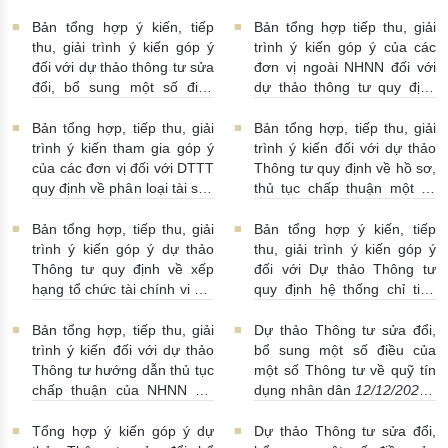
28/12/2025 | 16:00:00
soát nội bộ của ngân hàng
thương mại, chi nhánh ngân
Bản tổng hợp ý kiến, tiếp
Bản tổng hợp tiếp thu, giải
hàng nước ngoài
thu, giải trình ý kiến góp ý
trình ý kiến góp ý của các
26/12/2025 | 11:15:00
đối với dự thảo thông tư sửa
đơn vị ngoài NHNN đối với
đổi, bổ sung một số điều
dự thảo thông tư quy định
của một số thông tư về quỹ
về hồ sơ, trình tự, thủ tục
tín dụng nhân dân
chấp thuận những thay đổi,
Bản tổng hợp, tiếp thu, giải
Bản tổng hợp, tiếp thu, giải
25/12/2025 | 02:15:00
danh sách dự kiến bầu, bổ
trình ý kiến tham gia góp ý
trình ý kiến đối với dự thảo
nhiệm nhân sự của tổ chức
của các đơn vị đối với DTTT
Thông tư quy định về hồ sơ,
tín dụng là hợp tác xã
quy định về phân loại tài sản
thủ tục chấp thuận một số
25/12/2025 | 02:07:00
có, cam kết ngoại bảng của
thay đổi của ngân hàng
Ngân hàng Phát triển Việt
thương mại, chi nhánh ngân
Bản tổng hợp, tiếp thu, giải
Bản tổng hợp ý kiến, tiếp
Nam
22/12/2025 | 09:19:00
hàng nước ngoài
trình ý kiến góp ý dự thảo
thu, giải trình ý kiến góp ý
19/12/2025 | 16:00:00
Thông tư quy định về xếp
đối với Dự thảo Thông tư
hạng tổ chức tài chính vi mô
quy định hệ thống chỉ tiêu
19/12/2025 | 10:50:00
thống kê ngành Ngân hàng
19/12/2025 | 04:34:00
Bản tổng hợp, tiếp thu, giải
Dự thảo Thông tư sửa đổi,
trình ý kiến đối với dự thảo
bổ sung một số điều của
Thông tư hướng dẫn thủ tục
một số Thông tư về quỹ tín
chấp thuận của NHNN đối
dụng nhân dân
12/12/2025 |
với việc niêm yết cổ phiếu
06:42:00
trên thị trường chứng khoán
Tổng hợp ý kiến góp ý dự
Dự thảo Thông tư sửa đổi,