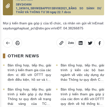
SBV243484
1_245616_SBVWEBAPP01SBV082021_BẢNG SO SÁNH DỰ
THẢO VÀ THÔNG TƯ 30 ngay 22.7.docx
Mọi ý kiến tham gia góp ý của tổ chức, cá nhân xin gửi về:\nEmail:
xaydungphapluat_pc\@sbv.gov.vn\nĐT: 04.38266875
OTHER NEWS
Bản tổng hợp, tiếp thu, giải
Bản tổng hợp, tiếp thu, giải
trình ý kiến tham gia của các
trình ý kiến các bộ ban
đơn vị đối với DTTT quy
ngành về việc xây dựng dự
định điều kiện, hồ sơ và thủ
thảo Thông tư quy định Chế
tục chấp thuận việc góp vốn,
độ Báo cáo tài chính của
mua cổ phần của TCTD
NHNN do Thống đốc NHNN
Bản tổng hợp, tiếp thu, giải
Bản tổng hợp, tiếp thu, giải
29/12/2025 | 11:38:00
ban hành
29/12/2025 |
trình ý kiến góp ý dự thảo
trình ý kiến tham gia góp ý
03:55:00
Thông tư quy định về trạng
của các đơn vị đối với DTTT
thái vàng của TCTD
quy định về hệ thống kiểm