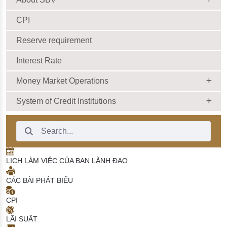
sử dụng ngoại hối
03/12/2025 | 10:00:00
CPI
Reserve requirement
Interest Rate
Money Market Operations
System of Credit Institutions
Search Bar
LỊCH LÀM VIỆC CỦA BAN LÃNH ĐẠO
CÁC BÀI PHÁT BIỂU
CPI
LÃI SUẤT