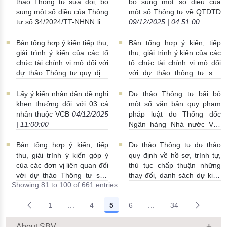
nước ngoài của TCTD cổ
thảo Thông tư sửa đổi, bổ
bổ sung một số điều của
phần
16/12/2025 | 11:29:00
sung một số điều của Thông
một số Thông tư về QTDTD
tư số 34/2024/TT-NHNN liên
09/12/2025 | 04:51:00
quan đến cấp phép tham gia
hệ thống thanh toán quốc tế
Bản tổng hợp ý kiến tiếp thu,
Bản tổng hợp ý kiến, tiếp
của NHTM, chi nhánh
giải trình ý kiến của các tổ
thu, giải trình ý kiến của các
NHNNg
12/12/2025 |
chức tài chính vi mô đối với
tổ chức tài chính vi mô đối
05:47:00
dự thảo Thông tư quy định
với dự thảo thông tư sửa
các hạn chế, tỷ lệ bảo đảm
đổi, bổ sung Thông tư số
an toàn trong hoạt động của
19/2025/TT-NHNN
Lấy ý kiến nhân dân đề nghị
Dự thảo Thông tư bãi bỏ
tổ chức tài chính vi mô
04/12/2025 | 12:00:00
khen thưởng đối với 03 cá
một số văn bản quy phạm
05/12/2025 | 10:33:00
nhân thuộc VCB
04/12/2025
pháp luật do Thống đốc
| 11:00:00
Ngân hàng Nhà nước Việt
Nam ban hành
03/12/2025 |
11:00:00
Bản tổng hợp ý kiến, tiếp
Dự thảo Thông tư dự thảo
thu, giải trình ý kiến góp ý
quy định về hồ sơ, trình tự,
của các đơn vị liên quan đối
thủ tục chấp thuận những
với dự thảo Thông tư sửa
thay đổi, danh sách dự kiến
Showing 81 to 100 of 661 entries.
đổi, bổ sung một số điều về
bầu, bổ nhiệm nhân sự của
thủ tục hành chính tại các
TCTD là hợp tác xã
1
...
4
5
6
...
34
văn bản quy phạm pháp luật
02/12/2025 | 10:00:00
Intermediate Pages Use TAB to navigate.
Intermediate Pages Us
trong lĩnh vực quản lý hoạt
động cung ứng dịch vụ và
About SBV