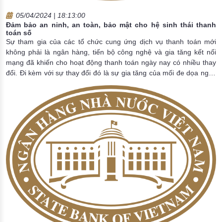
05/04/2024 | 18:13:00
Đảm bảo an ninh, an toàn, bảo mật cho hệ sinh thái thanh
toán số
Sự tham gia của các tổ chức cung ứng dịch vụ thanh toán mới
không phải là ngân hàng, tiến bộ công nghệ và gia tăng kết nối
mạng đã khiến cho hoạt động thanh toán ngày nay có nhiều thay
đổi. Đi kèm với sự thay đổi đó là sự gia tăng của mối đe dọa nguy
hiểm: tội phạm mạng gia tăng. Kể từ sau đại dịch, cả khu vực nhà
nước và tư nhân trên toàn cầu đều chứng kiến các cuộc tấn công
mạng quy mô lớn, khiến hoạt động, uy tín và cơ sở dữ liệu của
nhiều tổ chức gặp rủi ro.