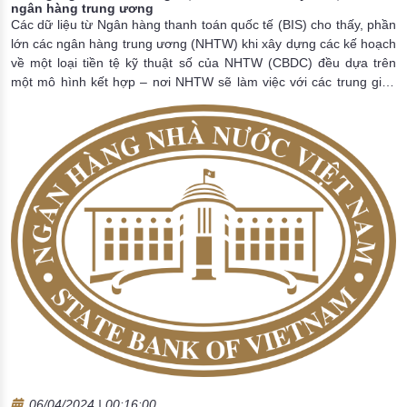
ngân hàng trung ương
Các dữ liệu từ Ngân hàng thanh toán quốc tế (BIS) cho thấy, phần
lớn các ngân hàng trung ương (NHTW) khi xây dựng các kế hoạch
về một loại tiền tệ kỹ thuật số của NHTW (CBDC) đều dựa trên
một mô hình kết hợp – nơi NHTW sẽ làm việc với các trung gian
khác - trong một hệ sinh thái hay một mạng lưới các tổ chức – thay
vì nỗ lực cá nhân để thúc đẩy các đổi mới sáng tạo. Nhìn chung,
hệ sinh thái CBDC sẽ gồm NHTW đóng vai trò vận hành hệ thống
lõi trong khi các trung gian khu vực tư nhân sẽ kết nối tới hệ thống
để tạo thuận lợi cho hoạt động thanh toán, thực hiện tuân thủ và
cung cấp các dịch vụ mới.
06/04/2024 | 00:16:00