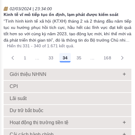
02/03/2024 | 23:34:00
Kinh tế vĩ mô tiếp tục ổn định, lạm phát được kiểm soát
“Tình hình kinh tế xã hội (KTXH) tháng 2 và 2 tháng đầu năm tiếp
tục xu hướng phục hồi tích cực, hầu hết các lĩnh vực đạt kết quả
tốt hơn so với cùng kỳ năm 2023, tạo động lực mới, khí thế mới và
đà phát triển thời gian tới”, đó là thông tin do Bộ trưởng Chủ nhiệm
Hiển thị 331 - 340 of 1.671 kết quả.
Văn phòng Chính phủ Trần Văn Sơn, Người phát ngôn của Chính
phủ cho biết tại buổi họp báo Chính phủ thường kỳ tháng 2/2024
1
...
33
34
35
...
168
do Văn phòng Chính phủ tổ chức chiều 2/3 tại Hà Nội.
Trang trung gian Use TAB to navigate.
Trang trung gian Use
Giới thiệu NHNN
CPI
Lãi suất
Dự trữ bắt buộc
Hoạt động thị trường tiền tệ
Cải cách hành chính