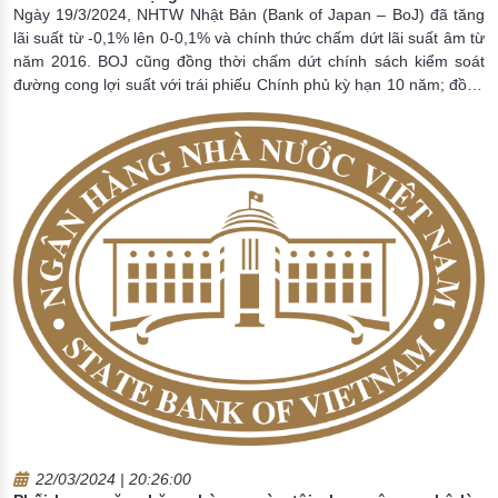
Ngày 19/3/2024, NHTW Nhật Bản (Bank of Japan – BoJ) đã tăng
lãi suất từ -0,1% lên 0-0,1% và chính thức chấm dứt lãi suất âm từ
năm 2016. BOJ cũng đồng thời chấm dứt chính sách kiểm soát
đường cong lợi suất với trái phiếu Chính phủ kỳ hạn 10 năm; đồng
thời cam kết tiếp tục mua trái phiếu chính phủ dài hạn khi cần thiết
và chấm dứt việc mua các quỹ giao dịch trao đổi. Liệu động thái
này của BOJ sẽ có tác động như thế nào?
22/03/2024 | 20:26:00