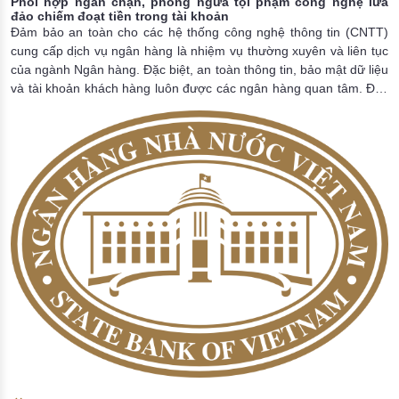
Phối hợp ngăn chặn, phòng ngừa tội phạm công nghệ lừa
đảo chiếm đoạt tiền trong tài khoản
Đảm bảo an toàn cho các hệ thống công nghệ thông tin (CNTT)
cung cấp dịch vụ ngân hàng là nhiệm vụ thường xuyên và liên tục
của ngành Ngân hàng. Đặc biệt, an toàn thông tin, bảo mật dữ liệu
và tài khoản khách hàng luôn được các ngân hàng quan tâm. Đây
còn là trách nhiệm của các ngân hàng và tổ chức cung ứng dịch
vụ trung gian thanh toán phải bảo vệ quyền lợi hợp pháp của
khách hàng khi sử dụng dịch vụ. Trong bối cảnh công nghệ phát
triển mạnh mẽ, các chiêu trò lừa đảo trên không gian mạng gia
tăng, tinh vi, phức tạp hơn. Để hạn chế rủi ro, bảo vệ người tiêu
dùng dịch vụ tài chính, bên cạnh các giải pháp của ngành Ngân
hàng, cần sự phối hợp của các Bộ ngành liên quan, quan trọng
hơn nữa là nhận thức, sự cảnh giác của người dùng.