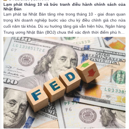
Lạm phát tháng 10 và bức tranh điều hành chính sách của
Nhật Bản
Lạm phát tại Nhật Bản tăng nhẹ trong tháng 10 - giai đoạn quan
trọng khi doanh nghiệp bước vào chu kỳ điều chỉnh giá cho nửa
cuối năm tài khóa. Dù xu hướng tăng giá vẫn hiện hữu, Ngân hàng
Trung ương Nhật Bản (BOJ) chưa thể xác định thời điểm phù hợp
cho bước đi tiếp theo về lãi suất, trong bối cảnh nhiều yếu tố chính
sách và môi trường kinh tế đang tạo ra sự thận trọng lớn hơn.