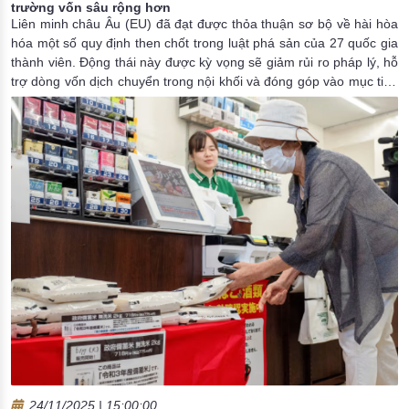
trường vốn sâu rộng hơn
Liên minh châu Âu (EU) đã đạt được thỏa thuận sơ bộ về hài hòa
hóa một số quy định then chốt trong luật phá sản của 27 quốc gia
thành viên. Động thái này được kỳ vọng sẽ giảm rủi ro pháp lý, hỗ
trợ dòng vốn dịch chuyển trong nội khối và đóng góp vào mục tiêu
hình thành thị trường vốn EU có tính thanh khoản và hội nhập cao
hơn.
24/11/2025 | 15:00:00