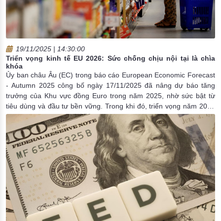
19/11/2025 | 14:30:00
Triển vọng kinh tế EU 2026: Sức chống chịu nội tại là chìa
khóa
Ủy ban châu Âu (EC) trong báo cáo European Economic Forecast
- Autumn 2025 công bố ngày 17/11/2025 đã nâng dự báo tăng
trưởng của Khu vực đồng Euro trong năm 2025, nhờ sức bật từ
tiêu dùng và đầu tư bền vững. Trong khi đó, triển vọng năm 2026
được điều chỉnh giảm nhẹ trước bối cảnh kinh tế toàn cầu còn
nhiều thách thức, phản ánh sức chống chịu nội tại của Liên minh
châu Âu (EU) và vai trò quan trọng của các chính sách tài khóa
cùng các chương trình đầu tư chiến lược.