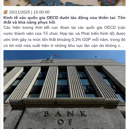
20/11/2025 | 15:00:00
Kinh tế các quốc gia OECD dưới tác động của thiên tai: Tổn
thất và khả năng phục hồi
Các hiện tượng thời tiết cực đoan tại các quốc gia OECD (các
nước thành viên của Tổ chức Hợp tác và Phát triển Kinh tế) được
ước tính gây ra mức tổn thất khoảng 0,3% GDP mỗi năm, trong đó
có tới một nửa xuất hiện ở những khu vực lân cận dù không chịu
tác động trực tiếp. Với các sự kiện nghiêm trọng hơn, tăng trưởng
kinh tế có thể bị ảnh hưởng ở mức khoảng 2,2% mỗi năm và hiệu
ứng này thường kéo dài trong vài năm sau đó.