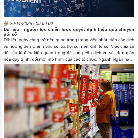
20/11/2025 | 09:00:00
Dữ liệu - nguồn lực chiến lược quyết định hiệu quả chuyển
đổi số
Dữ liệu ngày càng trở nên quan trọng trong việc phát triển các dịch
vụ hướng đến Chính phủ số, xã hội số, nền kinh tế số. Việc chia sẻ
dữ liệu là điều kiện quan trọng để cung cấp dịch vụ số, đơn giản
hóa quy trình, đổi mới mô hình của các tổ chức. Ngành Ngân hàng
đã sớm triển khai kết nối, liên thông dữ liệu để phát triển hệ sinh
thái số, nâng cao chất lượng dịch vụ, gia tăng tiện ích cho người
dân và doanh nghiệp.