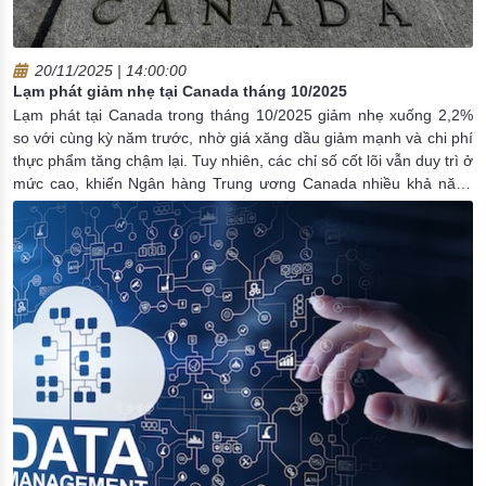
20/11/2025 | 14:00:00
Lạm phát giảm nhẹ tại Canada tháng 10/2025
Lạm phát tại Canada trong tháng 10/2025 giảm nhẹ xuống 2,2%
so với cùng kỳ năm trước, nhờ giá xăng dầu giảm mạnh và chi phí
thực phẩm tăng chậm lại. Tuy nhiên, các chỉ số cốt lõi vẫn duy trì ở
mức cao, khiến Ngân hàng Trung ương Canada nhiều khả năng
giữ nguyên lãi suất chính sách, phản ánh sự cân bằng thận trọng
giữa ổn định giá cả và hỗ trợ tăng trưởng kinh tế.