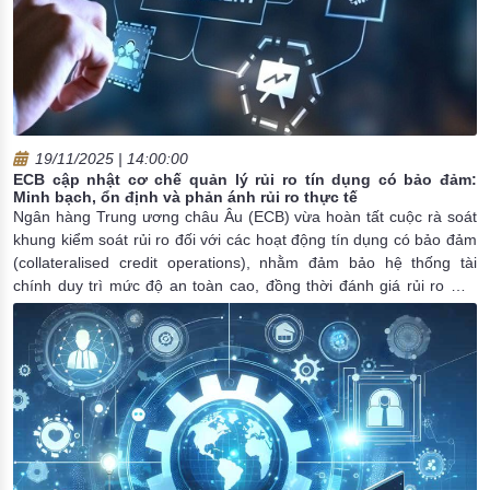
19/11/2025 | 14:00:00
ECB cập nhật cơ chế quản lý rủi ro tín dụng có bảo đảm:
Minh bạch, ổn định và phản ánh rủi ro thực tế
Ngân hàng Trung ương châu Âu (ECB) vừa hoàn tất cuộc rà soát
khung kiểm soát rủi ro đối với các hoạt động tín dụng có bảo đảm
(collateralised credit operations), nhằm đảm bảo hệ thống tài
chính duy trì mức độ an toàn cao, đồng thời đánh giá rủi ro một
cách công bằng và nhất quán giữa các loại tài sản. Đây là lần rà
soát thứ hai kể từ năm 2022, sau khi lần trước được triển khai và
áp dụng từ tháng 6/2023.