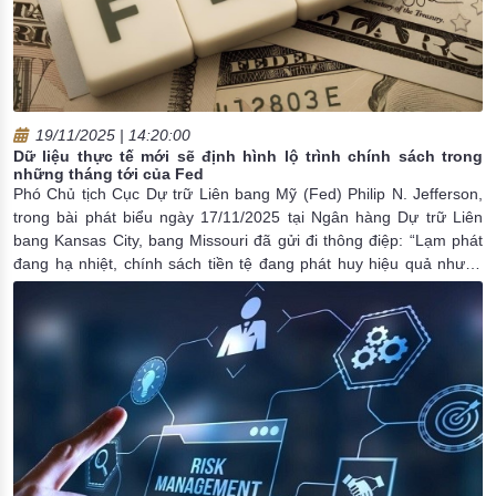
19/11/2025 | 14:20:00
Dữ liệu thực tế mới sẽ định hình lộ trình chính sách trong
những tháng tới của Fed
Phó Chủ tịch Cục Dự trữ Liên bang Mỹ (Fed) Philip N. Jefferson,
trong bài phát biểu ngày 17/11/2025 tại Ngân hàng Dự trữ Liên
bang Kansas City, bang Missouri đã gửi đi thông điệp: “Lạm phát
đang hạ nhiệt, chính sách tiền tệ đang phát huy hiệu quả nhưng
Fed chưa sẵn sàng tuyên bố chiến thắng”. Nếu thị trường hy vọng
ông sẽ hé lộ thời điểm Fed có thể điều chỉnh lãi suất, Phó Chủ tịch
Fed Philip N. Jefferson lại chọn cách phát đi tín hiệu khác, đó là
thận trọng tuyệt đối và dựa hoàn toàn vào dữ liệu, để mở cả thời
điểm lẫn hướng đi tiếp theo của chính sách.