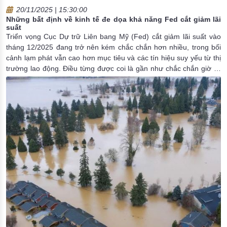
20/11/2025 | 15:30:00
Những bất định về kinh tế đe dọa khả năng Fed cắt giảm lãi
suất
Triển vọng Cục Dự trữ Liên bang Mỹ (Fed) cắt giảm lãi suất vào
tháng 12/2025 đang trở nên kém chắc chắn hơn nhiều, trong bối
cảnh lạm phát vẫn cao hơn mục tiêu và các tín hiệu suy yếu từ thị
trường lao động. Điều từng được coi là gần như chắc chắn giờ lại
giống như một “canh bạc tung đồng xu”, khi các quan chức Fed
chia rẽ sâu sắc về sức khỏe của nền kinh tế Mỹ.