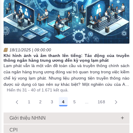
18/11/2025 | 09:00:00
Khi hình ảnh và âm thanh lên tiếng: Tác động của truyền
thông ngân hàng trung ương đến kỳ vọng lạm phát
Lạm phát vẫn là một vấn đề toàn cầu và truyền thông chính sách
của ngân hàng trung ương đóng vai trò quan trọng trong việc kiềm
chế kỳ vọng lạm phát. Nhưng liệu phương tiện truyền thông nào
được sử dụng có tạo nên sự khác biệt? Một nghiên cứu của Ash
Hiển thị 31 - 40 of 1.671 kết quả.
và cộng sự năm 2024 cho thấy truyền thông có âm thanh và hình
ảnh hiệu quả hơn so với hình ảnh tĩnh và văn bản.
1
2
3
4
5
...
168
Trang trung gian Use T
Giới thiệu NHNN
CPI