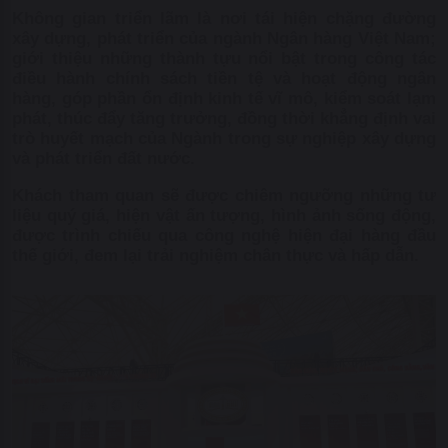
Không gian triển lãm là nơi tái hiện chặng đường
xây dựng, phát triển của ngành Ngân hàng Việt Nam;
giới thiệu những thành tựu nổi bật trong công tác
điều hành chính sách tiền tệ và hoạt động ngân
hàng, góp phần ổn định kinh tế vĩ mô, kiểm soát lạm
phát, thúc đẩy tăng trưởng, đồng thời khẳng định vai
trò huyết mạch của Ngành trong sự nghiệp xây dựng
và phát triển đất nước.
Khách tham quan sẽ được chiêm ngưỡng những tư
liệu quý giá, hiện vật ấn tượng, hình ảnh sống động,
được trình chiếu qua công nghệ hiện đại hàng đầu
thế giới, đem lại trải nghiệm chân thực và hấp dẫn.