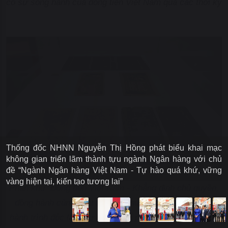
có sự song hành của đồng tiền Việt Nam qua các thời kỳ
Thống đốc NHNN Nguyễn Thị Hồng phát biểu khai mạc
không gian triển lãm thành tựu ngành Ngân hàng với chủ
đề “Ngành Ngân hàng Việt Nam - Tự hào quá khứ, vững
vàng hiện tại, kiến tạo tương lai”
Phân khu "Đồng tiền Việt Nam - Khẳng định chủ quyền,
đồng hành cùng phát triển đất nước" tái hiện 80 năm
hành trình độc lập - tự do - hạnh phúc của dân tộc luôn