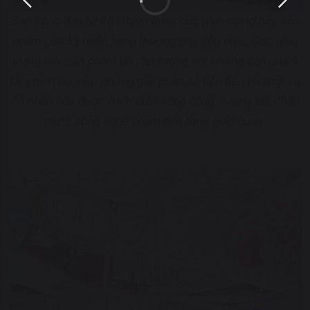
Ban Lãnh đạo NHNN tham quan các gian trưng bày sản
phẩm của 15 ngân hàng thương mại tiêu biểu. Các gian
trưng bày sản phẩm đều ấn tượng với những sản phẩm
tài chính ưu việt, những giải pháp số tiên tiến và dịch vụ
cá nhân hóa được trình diễn sống động, tương tác chân
thực, công nghệ chạm đến từng giác quan.