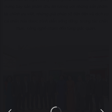
trưng bày sản phẩm đều ấn tượng với những sản phẩm
tài chính ưu việt, những giải pháp số tiên tiến và dịch vụ
cá nhân hóa được trình diễn sống động, tương tác chân
thực, công nghệ chạm đến từng giác quan.