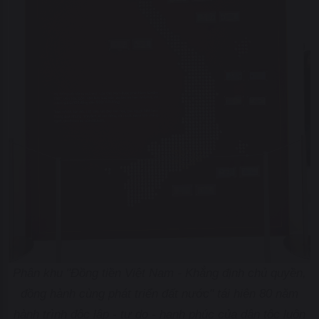
Phân khu "Đồng tiền Việt Nam - Khẳng định chủ quyền,
đồng hành cùng phát triển đất nước" tái hiện 80 năm
hành trình độc lập - tự do - hạnh phúc của dân tộc luôn