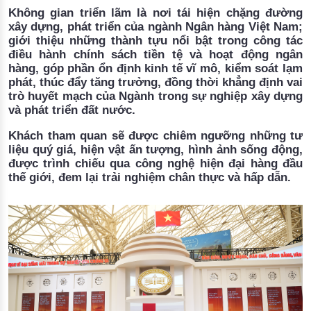
Không gian triển lãm là nơi tái hiện chặng đường
xây dựng, phát triển của ngành Ngân hàng Việt Nam;
giới thiệu những thành tựu nổi bật trong công tác
điều hành chính sách tiền tệ và hoạt động ngân
hàng, góp phần ổn định kinh tế vĩ mô, kiểm soát lạm
phát, thúc đẩy tăng trưởng, đồng thời khẳng định vai
trò huyết mạch của Ngành trong sự nghiệp xây dựng
và phát triển đất nước.
Khách tham quan sẽ được chiêm ngưỡng những tư
liệu quý giá, hiện vật ấn tượng, hình ảnh sống động,
được trình chiếu qua công nghệ hiện đại hàng đầu
thế giới, đem lại trải nghiệm chân thực và hấp dẫn.