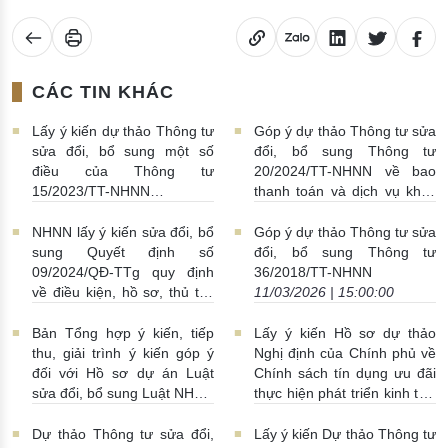
CÁC TIN KHÁC
Lấy ý kiến dự thảo Thông tư
Góp ý dự thảo Thông tư sửa
sửa đổi, bổ sung một số
đổi, bổ sung Thông tư
điều của Thông tư
20/2024/TT-NHNN về bao
15/2023/TT-NHNN
thanh toán và dịch vụ khác
16/03/2026 | 10:42:00
liên quan đến bao thanh
toán
13/03/2026 | 16:00:00
NHNN lấy ý kiến sửa đổi, bổ
Góp ý dự thảo Thông tư sửa
sung Quyết định số
đổi, bổ sung Thông tư
09/2024/QĐ-TTg quy định
36/2018/TT-NHNN
về điều kiện, hồ sơ, thủ tục
11/03/2026 | 15:00:00
đề nghị cấp tín dụng vượt
giới hạn
13/03/2026 |
Bản Tổng hợp ý kiến, tiếp
Lấy ý kiến Hồ sơ dự thảo
15:00:00
thu, giải trình ý kiến góp ý
Nghị định của Chính phủ về
đối với Hồ sơ dự án Luật
Chính sách tín dụng ưu đãi
sửa đổi, bổ sung Luật NHNN
thực hiện phát triển kinh tế -
số 46/2010/QH12 và Luật
xã hội vùng đồng bào dân
PCRT số 14/2022/QH15
tộc thiểu số và miền núi
Dự thảo Thông tư sửa đổi,
Lấy ý kiến Dự thảo Thông tư