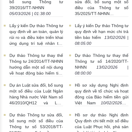
10/03/2026 | 09:28:00
05/03/2026 | 16:00:00
bổ sung Thông tư
sửa đổi, bổ sung một số
39/2016/TT-NHNN
điều của Thông tư số
05/03/2026 | 01:38:00
35/2025/TT-NHNN
13/02/2026 | 16:00:00
Lấy ý kiến Dự thảo Thông tư
Lấy ý kiến Dự thảo Thông tư
quy định về an toàn, quản lý
quy định về hạn mức chi trả
rủi ro và điều kiện triển khai
tiền bảo hiểm
13/02/2026 |
ứng dụng trí tuệ nhân tạo
08:05:00
trong ngành Ngân hàng
13/02/2026 | 15:00:00
Dự thảo Thông tư thay thế
Dự thảo Thông tư thay thế
Thông tư 24/2014/TT-NHNN
Thông tư số 14/2020/TT-
hướng dẫn một số nội dung
NHNN
13/02/2026 |
về hoạt động bảo hiểm tiền
08:00:00
gửi
13/02/2026 | 08:00:00
Dự án Luật sửa đổi, bổ sung
Hồ sơ xây dựng Nghị định
một số điều của Luật Ngân
quy định về tổ chức và hoạt
hàng Nhà nước Việt Nam số
động của Bảo hiểm tiền gửi
46/2010/QH12 và Luật
Việt Nam
10/02/2026 |
Phòng, chống rửa tiền số
10:30:00
14/2022/QH15
12/02/2026 |
Dự thảo Thông tư sửa đổi,
Hồ sơ dự thảo Nghị định
17:00:00
bổ sung một số điều của
Quy định chi tiết một số điều
Thông tư số 53/2018/TT-
của Luật Phục hồi, phá sản