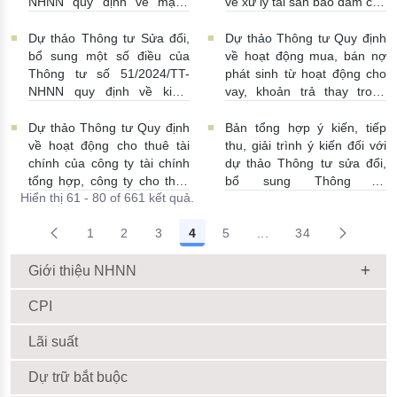
NHNN quy định về mạng
về xử lý tài sản bảo đảm của
lưới hoạt động của tổ chức
doanh nghiệp, hợp tác xã,
tín dụng phi ngân hàng
thanh toán bù trừ có lợi, tạm
Dự thảo Thông tư Sửa đổi,
Dự thảo Thông tư Quy định
06/02/2026 | 10:50:00
đình chỉ, đình chỉ thực hiện
bổ sung một số điều của
về hoạt động mua, bán nợ
hợp đồng đang có hiệu lực,
Thông tư số 51/2024/TT-
phát sinh từ hoạt động cho
bù trừ nghĩa vụ trường hợp
NHNN quy định về kiểm
vay, khoản trả thay trong
pháp luật có quy định khác
toán độc lập đối với ngân
nghiệp vụ bảo lãnh của tổ
05/02/2026 | 10:00:00
hàng thương mại, tổ chức
chức tín dụng, chi nhánh
Dự thảo Thông tư Quy định
Bản tổng hợp ý kiến, tiếp
tín dụng phi ngân hàng, tổ
ngân hàng nước ngoài thay
về hoạt động cho thuê tài
thu, giải trình ý kiến đối với
chức tài chính vi mô, chi
thế Thông tư số
chính của công ty tài chính
dự thảo Thông tư sửa đổi,
nhánh ngân hàng nước
09/2015/TTNHNN ngày
tổng hợp, công ty cho thuê
bổ sung Thông tư
Hiển thị 61 - 80 of 661 kết quả.
ngoài
27/01/2026 | 05:07:00
17/7/2015
14/01/2026 |
tài chính
13/01/2026 |
17/2016/TT-NHNN
04:09:00
06:00:00
08/01/2026 | 09:00:00
1
2
3
4
5
...
34
Trang trung gian Use 
Giới thiệu NHNN
CPI
Lãi suất
Dự trữ bắt buộc