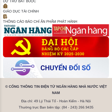
DỰ TRỮ BẮT BUỘC
GIÁO DỤC TÀI CHÍNH
THÔNG CÁO BÁO CHÍ
ẤN PHẨM PHÁT HÀNH
© CỔNG THÔNG TIN ĐIỆN TỬ NGÂN HÀNG NHÀ NƯỚC VIỆT
NAM
Địa chỉ: 49 Lý Thái Tổ - Hoàn Kiếm - Hà Nội
Thường trực Ban biên tập: (84 - 243) 266.9435