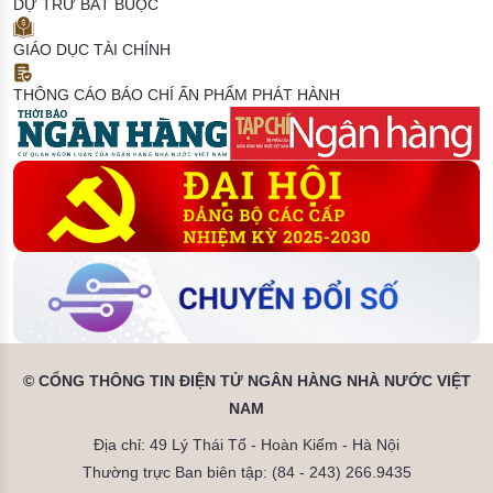
DỰ TRỮ BẮT BUỘC
GIÁO DỤC TÀI CHÍNH
THÔNG CÁO BÁO CHÍ
ẤN PHẨM PHÁT HÀNH
© CỔNG THÔNG TIN ĐIỆN TỬ NGÂN HÀNG NHÀ NƯỚC VIỆT
NAM
Địa chỉ: 49 Lý Thái Tổ - Hoàn Kiếm - Hà Nội
Thường trực Ban biên tập: (84 - 243) 266.9435