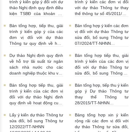
trình ý kiến góp ý đối với dự
trình ý kiến các đơn vị đối
thảo Nghị định quy định điều
với dự thảo Thông tư thay
kiện TSBĐ của khoản nợ
thế thông tư số 45/2011/TT-
xấu được thu giữ
NHNN
22/09/2025 |
23/09/2025 | 14:00:00
10:00:00
Bản tổng hợp, tiếp thu, giải
Bản tổng hợp ý kiến các đơn
trình ý kiến góp ý của các
vị đối với dự thảo Thông tư
đơn vị đối với dự thảo
sửa đổi, bổ sung Thông tư
Thông tư quy định về hoạt
07//2024/TT-NHNN
động chiết khấu của tổ chức
18/09/2025 | 10:00:00
tín dụng, chi nhánh ngân
Dự thảo Nghị định quy định
Bản tổng hợp tiếp thu, giải
hàng nước ngoài đối với
về hỗ trợ lãi suất từ ngân
trình ý kiến của các đơn vị
khách hàng
19/09/2025 |
sách nhà nước cho các
đối với dự thảo Thông tư
15:00:00
doanh nghiệp thuộc khu vực
sửa đổi, bổ sung Thông tư
kinh tế tư nhân, hộ kinh
18/2024/TT-NHNN
doanh, cá nhân kinh doanh
18/09/2025 | 09:00:00
Bản tổng hợp tiếp thu, giải
Bản tổng hợp, tiếp thu ý kiến
vay vốn tại các ngân hàng
trình ý kiến của các đơn vị
góp ý Dự thảo Thông tư
thương mại để thực hiện các
đối với dự thảo Nghị định
thay thế Thông tư
dự án xanh, tuần hoàn và
quy định về hoạt động cung
28/2015/TT-NHNN
áp dụng khung tiêu chuẩn
ứng dịch vụ Tiền di động
10/09/2025 | 15:00:00
môi trường, xã hội, quản trị
16/09/2025 | 02:12:00
Lấy ý kiến dự thảo Thông tư
Bảng tổng hợp xin ý kiến
(ESG)
18/09/2025 |
sửa đổi, bổ sung Thông tư
rộng rãi các đơn vị đối với
10:00:00
12/2022/TT-NHNN
dự thảo Thông tư sửa đổi,