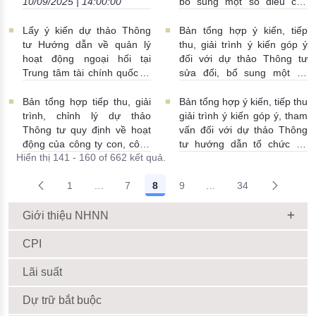
10/09/2025 | 14:00:00
bổ sung một số điều của
Thông tư số 40/2024/TT-
NHNN quy định về hoạt
Lấy ý kiến dự thảo Thông
Bản tổng hợp ý kiến, tiếp
đông cung ứng dịch vụ
tư Hướng dẫn về quản lý
thu, giải trình ý kiến góp ý
TGTT - Thông tư số 40 (dự
hoạt động ngoại hối tại
đối với dự thảo Thông tư
thảo Thông tư)
09/09/2025 |
Trung tâm tài chính quốc tế
sửa đổi, bổ sung một số
14:00:00
tại Việt Nam
09/09/2025 |
điều của Thông tư số
08:00:00
15/2024/TT-NHNN ngày
Bản tổng hợp tiếp thu, giải
Bản tổng hợp ý kiến, tiếp thu
28/6/2024 quy định về dịch
trình, chỉnh lý dự thảo
giải trình ý kiến góp ý, tham
vụ thanh toán không dùng
Thông tư quy định về hoạt
vấn đối với dự thảo Thông
tiền mặt
08/09/2025 |
động của công ty con, công
tư hướng dẫn tổ chức tín
Hiển thị 141 - 160 of 662 kết quả.
11:00:00
ty liên kết của tổ chức tín
dụng, chi nhánh ngân hàng
dụng trong lĩnh vực quản lý
nước ngoài cho vay đối với
1
...
7
8
9
...
34
nợ và khai thác tài sản
lĩnh vực nông nghiệp, nông
Trang trung gian Use TAB to navigate.
Trang trung gian Use 
29/08/2025 | 16:00:00
thôn (lần 2)
29/08/2025 |
10:00:00
Giới thiệu NHNN
CPI
Lãi suất
Dự trữ bắt buộc