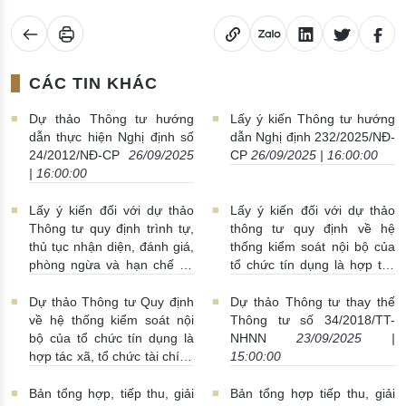
CÁC TIN KHÁC
Dự thảo Thông tư hướng
Lấy ý kiến Thông tư hướng
dẫn thực hiện Nghị định số
dẫn Nghị định 232/2025/NĐ-
24/2012/NĐ-CP
26/09/2025
CP
26/09/2025 | 16:00:00
| 16:00:00
Lấy ý kiến đối với dự thảo
Lấy ý kiến đối với dự thảo
Thông tư quy định trình tự,
thông tư quy định về hệ
thủ tục nhận diện, đánh giá,
thống kiểm soát nội bộ của
phòng ngừa và hạn chế rủi
tổ chức tín dụng là hợp tác
ro có tính hệ thống trong
xã, tổ chức tài chính vi mô
lĩnh vực tiền tệ, ngân hàng,
25/09/2025 | 08:00:00
Dự thảo Thông tư Quy định
Dự thảo Thông tư thay thế
tài chính
25/09/2025 |
về hệ thống kiểm soát nội
Thông tư số 34/2018/TT-
08:00:00
bộ của tổ chức tín dụng là
NHNN
23/09/2025 |
hợp tác xã, tổ chức tài chính
15:00:00
vi mô
24/09/2025 | 14:00:00
Bản tổng hợp, tiếp thu, giải
Bản tổng hợp tiếp thu, giải