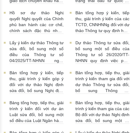
giao dịch chuyển khẩu hàng
trạng thái đầu tư quốc tế
hóa
24/07/2026 | 13:55:00
của Việt Nam
23/07/2026 |
15:00:00
Hồ sơ dự thảo Nghị
Bản tổng hợp ý kiến, tiếp
quyết Nghị quyết của Chính
thu, giải trình ý kiến của các
phủ ban hành các cơ chế,
TCTD, CNNHNNg đối với dự
chính sách đặc thù nhằm
thảo Thông tư quy định hoạt
tháo gỡ khó khăn trong
động cho vay, vay, gửi tiền,
pháp luật về phòng, chống
nhận tiền gửi, mua, bán có
Lấy ý kiến dự thảo Thông tư
Dự thảo Thông tư sửa đổi,
rửa tiền nhằm đáp ứng yêu
kỳ hạn GTCG giữa các
sửa đổi, bổ sung một số
bổ sung một số điều của
cầu cấp bách trong thực
TCTD, CNNHNNg
điều của Thông tư số
Thông tư số 26/2020/TT-
hiện cam kết quốc tế về trao
20/07/2026 | 09:32:00
04/2025/TT-NHNN ngày
NHNN quy định việc phát
đổi thông tin theo yêu cầu
15/5/2025 của NHNN quy
ngôn và cung cấp thông tin
về thuế
22/07/2026 |
định thời hạn lưu trữ hồ sơ,
của Ngân hàng Nhà nước
Bản tổng hợp ý kiến, tiếp
Bản tổng hợp, tiếp thu, giải
14:54:00
tài liệu ngành Ngân hàng
16/07/2026 | 09:41:00
thu, giải trình ý kiến góp ý
trình ý kiến tham gia đối với
16/07/2026 | 10:00:00
đối với dự thảo Nghị định
dự thảo Thông tư sửa đổi,
sửa đổi, bổ sung Nghị định
bổ sung Thông tư
số 50/2014/NĐ-CP
16/2014/TT-NHNN
13/07/2026 | 16:00:00
13/07/2026 | 02:19:00
Bảng tổng hợp, tiếp thu, giải
Bản tổng hợp, tiếp thu, giải
trình ý kiến đối với dự án
trình ý kiến tham gia của các
Luật sửa đổi, bổ sung một
Bộ đối với dự thảo Nghị định
số điều của Luật Ngân hàng
sửa đổi, bổ sung một số
Nhà nước Việt Nam, Luật
điều Nghị định số
Phòng, chống rửa tiền và
58/2021/NĐ-CP
07/07/2026
Bản tổng hợp ý kiến góp ý
Lấy ý kiến dự thảo Nghị định