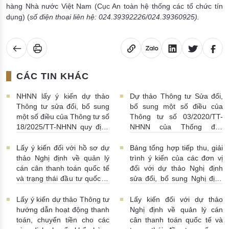
hàng Nhà nước Việt Nam (Cục An toàn hệ thống các tổ chức tín
dụng) (
số điện thoại liên hệ:
024.39392226/024.39360925
).
CÁC TIN KHÁC
NHNN lấy ý kiến dự thảo
Dự thảo Thông tư Sửa đổi,
Thông tư sửa đổi, bổ sung
bổ sung một số điều của
một số điều của Thông tư số
Thông tư số 03/2020/TT-
18/2025/TT-NHNN quy định
NHNN của Thống đốc
về thu thập, khai thác, chia
NHNN quy định về tiêu huỷ
sẻ thông tin của Hệ thống
tiền của NHNN
03/08/2026 |
Lấy ý kiến đối với hồ sơ dự
Bảng tổng hợp tiếp thu, giải
thông tin phục vụ công tác
11:16:00
thảo Nghị định về quản lý
trình ý kiến của các đơn vị
giám sát hoạt động QTDND
cán cân thanh toán quốc tế
đối với dự thảo Nghị định
và tổ chức TCVM
và trạng thái đầu tư quốc tế
sửa đổi, bổ sung Nghị định
03/08/2026 | 15:00:00
Việt Nam
31/07/2026 |
số 52/2024/NĐ-CP
10:00:00
30/07/2026 | 09:09:00
Lấy ý kiến dự thảo Thông tư
Lấy kiến đối với dự thảo
hướng dẫn hoạt động thanh
Nghị định về quản lý cán
toán, chuyển tiền cho các
cân thanh toán quốc tế và