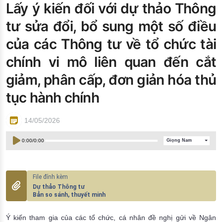
Lấy ý kiến đối với dự thảo Thông
Đào tạo ISO
tư sửa đổi, bổ sung một số điều
của các Thông tư về tổ chức tài
chính vi mô liên quan đến cắt
giảm, phân cấp, đơn giản hóa thủ
tục hành chính
14/05/2026
0:00
/
0:00
Giọng Nam
Dự thảo Thông tư
Bản so sánh, thuyết minh
Ý kiến tham gia của các tổ chức, cá nhân đề nghị gửi về Ngân