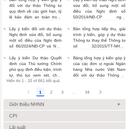
Luật Các tổ chức tín dụng
| 15:01:00
đối với dự thảo Thông tư
sửa đổi, bổ sung một số
08/07/2026 | 11:21:00
quy định về các giới hạn, tỷ
điều của Nghị định số
lệ bảo đảm an toàn trong
50/2014/NĐ-CP ngày
hoạt động của ngân hàng
20/5/2014 về quản lý dự trữ
thương mại, chi nhánh ngân
ngoại hối nhà nước
Lấy ý kiến đối với dự thảo
Bản tổng hợp tiếp thu, giải
hàng nước ngoài
23/06/2026 | 08:00:00
Nghị định sửa đổi, bổ sung
trình ý kiến, góp ý dự thảo
25/06/2026 | 16:00:00
một số điều của Nghị định
Thông tư thay thế Thông tư
số 86/2024/NĐ-CP và Nghị
số 32/2015/TT-NHNN
định số 01/2014/NĐ-CP
19/06/2026 | 14:01:00
22/06/2026 | 09:13:00
Lấy ý kiến Dự thảo Quyết
Bảng tổng hợp ý kiến góp ý
định của Thủ tướng Chính
của các đơn vị ngoài Ngân
phủ quy định điều kiện, trình
hàng Nhà nước Việt Nam
tự, thủ tục xem xét, chấp
đối với dự thảo Thông tư
Hiển thị 1 - 20 of 661 kết quả.
thuận cho Tổ chức kinh tế
sửa đổi, bổ sung Thông tư
cho vay ra nước ngoài, bảo
số 09/2019/TT-NHNN quy
1
2
3
...
34
lãnh cho người không cư trú
định về chế độ báo cáo định
Trang trung gian Use TAB to
18/06/2026 | 15:57:00
kỳ NHNN Việt Nam
18/06/2026 | 03:56:00
Giới thiệu NHNN
CPI
Lãi suất