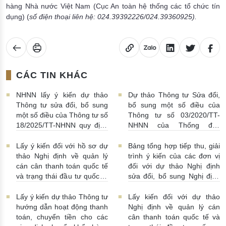
hàng Nhà nước Việt Nam (Cục An toàn hệ thống các tổ chức tín
dụng) (
số điện thoại liên hệ:
024.39392226/024.39360925
).
CÁC TIN KHÁC
NHNN lấy ý kiến dự thảo
Dự thảo Thông tư Sửa đổi,
Thông tư sửa đổi, bổ sung
bổ sung một số điều của
một số điều của Thông tư số
Thông tư số 03/2020/TT-
18/2025/TT-NHNN quy định
NHNN của Thống đốc
về thu thập, khai thác, chia
NHNN quy định về tiêu huỷ
sẻ thông tin của Hệ thống
tiền của NHNN
03/08/2026 |
Lấy ý kiến đối với hồ sơ dự
Bảng tổng hợp tiếp thu, giải
thông tin phục vụ công tác
11:16:00
thảo Nghị định về quản lý
trình ý kiến của các đơn vị
giám sát hoạt động QTDND
cán cân thanh toán quốc tế
đối với dự thảo Nghị định
và tổ chức TCVM
và trạng thái đầu tư quốc tế
sửa đổi, bổ sung Nghị định
03/08/2026 | 15:00:00
Việt Nam
31/07/2026 |
số 52/2024/NĐ-CP
10:00:00
30/07/2026 | 09:09:00
Lấy ý kiến dự thảo Thông tư
Lấy kiến đối với dự thảo
hướng dẫn hoạt động thanh
Nghị định về quản lý cán
toán, chuyển tiền cho các
cân thanh toán quốc tế và