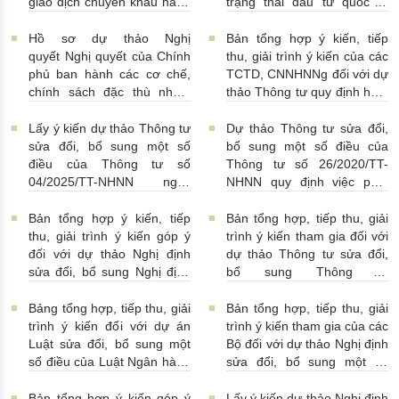
giao dịch chuyển khẩu hàng
trạng thái đầu tư quốc tế
hóa
24/07/2026 | 13:55:00
của Việt Nam
23/07/2026 |
15:00:00
Hồ sơ dự thảo Nghị
Bản tổng hợp ý kiến, tiếp
quyết Nghị quyết của Chính
thu, giải trình ý kiến của các
phủ ban hành các cơ chế,
TCTD, CNNHNNg đối với dự
chính sách đặc thù nhằm
thảo Thông tư quy định hoạt
tháo gỡ khó khăn trong
động cho vay, vay, gửi tiền,
pháp luật về phòng, chống
nhận tiền gửi, mua, bán có
Lấy ý kiến dự thảo Thông tư
Dự thảo Thông tư sửa đổi,
rửa tiền nhằm đáp ứng yêu
kỳ hạn GTCG giữa các
sửa đổi, bổ sung một số
bổ sung một số điều của
cầu cấp bách trong thực
TCTD, CNNHNNg
điều của Thông tư số
Thông tư số 26/2020/TT-
hiện cam kết quốc tế về trao
20/07/2026 | 09:32:00
04/2025/TT-NHNN ngày
NHNN quy định việc phát
đổi thông tin theo yêu cầu
15/5/2025 của NHNN quy
ngôn và cung cấp thông tin
về thuế
22/07/2026 |
định thời hạn lưu trữ hồ sơ,
của Ngân hàng Nhà nước
Bản tổng hợp ý kiến, tiếp
Bản tổng hợp, tiếp thu, giải
14:54:00
tài liệu ngành Ngân hàng
16/07/2026 | 09:41:00
thu, giải trình ý kiến góp ý
trình ý kiến tham gia đối với
16/07/2026 | 10:00:00
đối với dự thảo Nghị định
dự thảo Thông tư sửa đổi,
sửa đổi, bổ sung Nghị định
bổ sung Thông tư
số 50/2014/NĐ-CP
16/2014/TT-NHNN
13/07/2026 | 16:00:00
13/07/2026 | 02:19:00
Bảng tổng hợp, tiếp thu, giải
Bản tổng hợp, tiếp thu, giải
trình ý kiến đối với dự án
trình ý kiến tham gia của các
Luật sửa đổi, bổ sung một
Bộ đối với dự thảo Nghị định
số điều của Luật Ngân hàng
sửa đổi, bổ sung một số
Nhà nước Việt Nam, Luật
điều Nghị định số
Phòng, chống rửa tiền và
58/2021/NĐ-CP
07/07/2026
Bản tổng hợp ý kiến góp ý
Lấy ý kiến dự thảo Nghị định