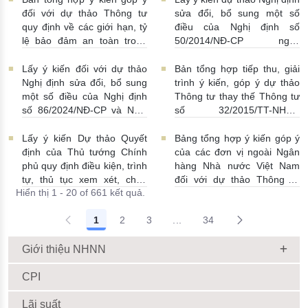
Luật Các tổ chức tín dụng
| 15:01:00
đối với dự thảo Thông tư
sửa đổi, bổ sung một số
08/07/2026 | 11:21:00
quy định về các giới hạn, tỷ
điều của Nghị định số
lệ bảo đảm an toàn trong
50/2014/NĐ-CP ngày
hoạt động của ngân hàng
20/5/2014 về quản lý dự trữ
thương mại, chi nhánh ngân
ngoại hối nhà nước
Lấy ý kiến đối với dự thảo
Bản tổng hợp tiếp thu, giải
hàng nước ngoài
23/06/2026 | 08:00:00
Nghị định sửa đổi, bổ sung
trình ý kiến, góp ý dự thảo
25/06/2026 | 16:00:00
một số điều của Nghị định
Thông tư thay thế Thông tư
số 86/2024/NĐ-CP và Nghị
số 32/2015/TT-NHNN
định số 01/2014/NĐ-CP
19/06/2026 | 14:01:00
22/06/2026 | 09:13:00
Lấy ý kiến Dự thảo Quyết
Bảng tổng hợp ý kiến góp ý
định của Thủ tướng Chính
của các đơn vị ngoài Ngân
phủ quy định điều kiện, trình
hàng Nhà nước Việt Nam
tự, thủ tục xem xét, chấp
đối với dự thảo Thông tư
Hiển thị 1 - 20 of 661 kết quả.
thuận cho Tổ chức kinh tế
sửa đổi, bổ sung Thông tư
cho vay ra nước ngoài, bảo
số 09/2019/TT-NHNN quy
1
2
3
...
34
lãnh cho người không cư trú
định về chế độ báo cáo định
Trang trung gian Use TAB to
18/06/2026 | 15:57:00
kỳ NHNN Việt Nam
18/06/2026 | 03:56:00
Giới thiệu NHNN
CPI
Lãi suất