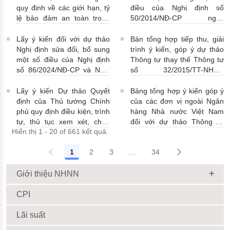
08/07/2026 | 11:21:00
quy định về các giới hạn, tỷ
điều của Nghị định số
lệ bảo đảm an toàn trong
50/2014/NĐ-CP ngày
hoạt động của ngân hàng
20/5/2014 về quản lý dự trữ
thương mại, chi nhánh ngân
ngoại hối nhà nước
Lấy ý kiến đối với dự thảo
Bản tổng hợp tiếp thu, giải
hàng nước ngoài
23/06/2026 | 08:00:00
Nghị định sửa đổi, bổ sung
trình ý kiến, góp ý dự thảo
25/06/2026 | 16:00:00
một số điều của Nghị định
Thông tư thay thế Thông tư
số 86/2024/NĐ-CP và Nghị
số 32/2015/TT-NHNN
định số 01/2014/NĐ-CP
19/06/2026 | 14:01:00
22/06/2026 | 09:13:00
Lấy ý kiến Dự thảo Quyết
Bảng tổng hợp ý kiến góp ý
định của Thủ tướng Chính
của các đơn vị ngoài Ngân
phủ quy định điều kiện, trình
hàng Nhà nước Việt Nam
tự, thủ tục xem xét, chấp
đối với dự thảo Thông tư
Hiển thị 1 - 20 of 661 kết quả.
thuận cho Tổ chức kinh tế
sửa đổi, bổ sung Thông tư
cho vay ra nước ngoài, bảo
số 09/2019/TT-NHNN quy
1
2
3
...
34
lãnh cho người không cư trú
định về chế độ báo cáo định
Trang trung gian Use TAB to
18/06/2026 | 15:57:00
kỳ NHNN Việt Nam
18/06/2026 | 03:56:00
Giới thiệu NHNN
CPI
Lãi suất