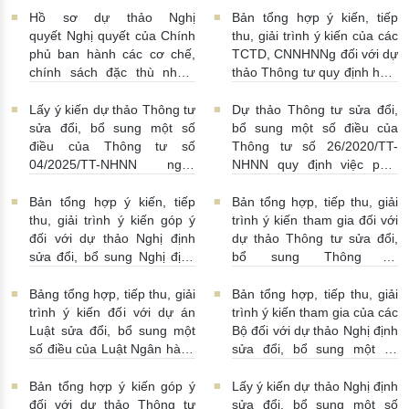
15:00:00
Hồ sơ dự thảo Nghị
Bản tổng hợp ý kiến, tiếp
quyết Nghị quyết của Chính
thu, giải trình ý kiến của các
phủ ban hành các cơ chế,
TCTD, CNNHNNg đối với dự
chính sách đặc thù nhằm
thảo Thông tư quy định hoạt
tháo gỡ khó khăn trong
động cho vay, vay, gửi tiền,
pháp luật về phòng, chống
nhận tiền gửi, mua, bán có
Lấy ý kiến dự thảo Thông tư
Dự thảo Thông tư sửa đổi,
rửa tiền nhằm đáp ứng yêu
kỳ hạn GTCG giữa các
sửa đổi, bổ sung một số
bổ sung một số điều của
cầu cấp bách trong thực
TCTD, CNNHNNg
điều của Thông tư số
Thông tư số 26/2020/TT-
hiện cam kết quốc tế về trao
20/07/2026 | 09:32:00
04/2025/TT-NHNN ngày
NHNN quy định việc phát
đổi thông tin theo yêu cầu
15/5/2025 của NHNN quy
ngôn và cung cấp thông tin
về thuế
22/07/2026 |
định thời hạn lưu trữ hồ sơ,
của Ngân hàng Nhà nước
Bản tổng hợp ý kiến, tiếp
Bản tổng hợp, tiếp thu, giải
14:54:00
tài liệu ngành Ngân hàng
16/07/2026 | 09:41:00
thu, giải trình ý kiến góp ý
trình ý kiến tham gia đối với
16/07/2026 | 10:00:00
đối với dự thảo Nghị định
dự thảo Thông tư sửa đổi,
sửa đổi, bổ sung Nghị định
bổ sung Thông tư
số 50/2014/NĐ-CP
16/2014/TT-NHNN
13/07/2026 | 16:00:00
13/07/2026 | 02:19:00
Bảng tổng hợp, tiếp thu, giải
Bản tổng hợp, tiếp thu, giải
trình ý kiến đối với dự án
trình ý kiến tham gia của các
Luật sửa đổi, bổ sung một
Bộ đối với dự thảo Nghị định
số điều của Luật Ngân hàng
sửa đổi, bổ sung một số
Nhà nước Việt Nam, Luật
điều Nghị định số
Phòng, chống rửa tiền và
58/2021/NĐ-CP
07/07/2026
Bản tổng hợp ý kiến góp ý
Lấy ý kiến dự thảo Nghị định
Luật Các tổ chức tín dụng
| 15:01:00
đối với dự thảo Thông tư
sửa đổi, bổ sung một số