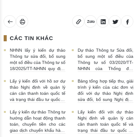
CÁC TIN KHÁC
NHNN lấy ý kiến dự thảo
Dự thảo Thông tư Sửa đổi,
Thông tư sửa đổi, bổ sung
bổ sung một số điều của
một số điều của Thông tư số
Thông tư số 03/2020/TT-
18/2025/TT-NHNN quy định
NHNN của Thống đốc
về thu thập, khai thác, chia
NHNN quy định về tiêu huỷ
sẻ thông tin của Hệ thống
tiền của NHNN
03/08/2026 |
Lấy ý kiến đối với hồ sơ dự
Bảng tổng hợp tiếp thu, giải
thông tin phục vụ công tác
11:16:00
thảo Nghị định về quản lý
trình ý kiến của các đơn vị
giám sát hoạt động QTDND
cán cân thanh toán quốc tế
đối với dự thảo Nghị định
và tổ chức TCVM
và trạng thái đầu tư quốc tế
sửa đổi, bổ sung Nghị định
03/08/2026 | 15:00:00
Việt Nam
31/07/2026 |
số 52/2024/NĐ-CP
10:00:00
30/07/2026 | 09:09:00
Lấy ý kiến dự thảo Thông tư
Lấy kiến đối với dự thảo
hướng dẫn hoạt động thanh
Nghị định về quản lý cán
toán, chuyển tiền cho các
cân thanh toán quốc tế và
giao dịch chuyển khẩu hàng
trạng thái đầu tư quốc tế
hóa
24/07/2026 | 13:55:00
của Việt Nam
23/07/2026 |