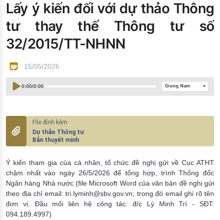
Lấy ý kiến đối với dự thảo Thông
Đào tạo ISO
tư thay thế Thông tư số
32/2015/TT-NHNN
15/05/2026
0:00
/
0:00
Giọng Nam
Dự thảo Thông tư
Bản thuyết minh
Ý kiến tham gia của cá nhân, tổ chức đề nghị gửi về Cục ATHT
chậm nhất vào ngày 26/5/2026 để tổng hợp, trình Thống đốc
Ngân hàng Nhà nước (file Microsoft Word của văn bản đề nghị gửi
theo địa chỉ email: tri.lyminh@sbv.gov.vn; trong đó email ghi rõ tên
đơn vị. Đầu mối liên hệ công tác: đ/c Lý Minh Trí - SĐT:
094.189.4997)