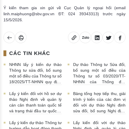
Ý kiến tham gia xin gửi về Cục Quản lý ngoại hối (email
linh.maiphuong@sbv.gov.vn ĐT: 024 39343313) trước ngày
15/5/2026.
CÁC TIN KHÁC
NHNN lấy ý kiến dự thảo
Dự thảo Thông tư Sửa đổi,
Thông tư sửa đổi, bổ sung
bổ sung một số điều của
một số điều của Thông tư số
Thông tư số 03/2020/TT-
18/2025/TT-NHNN quy định
NHNN của Thống đốc
về thu thập, khai thác, chia
NHNN quy định về tiêu huỷ
sẻ thông tin của Hệ thống
tiền của NHNN
03/08/2026 |
Lấy ý kiến đối với hồ sơ dự
Bảng tổng hợp tiếp thu, giải
thông tin phục vụ công tác
11:16:00
thảo Nghị định về quản lý
trình ý kiến của các đơn vị
giám sát hoạt động QTDND
cán cân thanh toán quốc tế
đối với dự thảo Nghị định
và tổ chức TCVM
và trạng thái đầu tư quốc tế
sửa đổi, bổ sung Nghị định
03/08/2026 | 15:00:00
Việt Nam
31/07/2026 |
số 52/2024/NĐ-CP
10:00:00
30/07/2026 | 09:09:00
Lấy ý kiến dự thảo Thông tư
Lấy kiến đối với dự thảo
hướng dẫn hoạt động thanh
Nghị định về quản lý cán