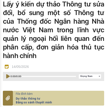
Lấy ý kiến dự thảo Thông tư sửa
Đào tạo ISO
đổi, bổ sung một số Thông tư
của Thống đốc Ngân hàng Nhà
nước Việt Nam trong lĩnh vực
quản lý ngoại hối liên quan đến
phân cấp, đơn giản hóa thủ tục
hành chính
14/05/2026
0:00
/
0:00
Giọng Nam
Dự thảo thông tư
Bảng so sánh thuyết minh