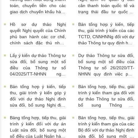
toán, chuyển tiền cho các
cân thanh toán quốc tế và
giao dịch chuyển khẩu hàng
trạng thái đầu tư quốc tế
hóa
24/07/2026 | 13:55:00
của Việt Nam
23/07/2026 |
15:00:00
Hồ sơ dự thảo Nghị
Bản tổng hợp ý kiến, tiếp
quyết Nghị quyết của Chính
thu, giải trình ý kiến của các
phủ ban hành các cơ chế,
TCTD, CNNHNNg đối với dự
chính sách đặc thù nhằm
thảo Thông tư quy định hoạt
tháo gỡ khó khăn trong
động cho vay, vay, gửi tiền,
pháp luật về phòng, chống
nhận tiền gửi, mua, bán có
Lấy ý kiến dự thảo Thông tư
Dự thảo Thông tư sửa đổi,
rửa tiền nhằm đáp ứng yêu
kỳ hạn GTCG giữa các
sửa đổi, bổ sung một số
bổ sung một số điều của
cầu cấp bách trong thực
TCTD, CNNHNNg
điều của Thông tư số
Thông tư số 26/2020/TT-
hiện cam kết quốc tế về trao
20/07/2026 | 09:32:00
04/2025/TT-NHNN ngày
NHNN quy định việc phát
đổi thông tin theo yêu cầu
15/5/2025 của NHNN quy
ngôn và cung cấp thông tin
về thuế
22/07/2026 |
định thời hạn lưu trữ hồ sơ,
của Ngân hàng Nhà nước
Bản tổng hợp ý kiến, tiếp
Bản tổng hợp, tiếp thu, giải
14:54:00
tài liệu ngành Ngân hàng
16/07/2026 | 09:41:00
thu, giải trình ý kiến góp ý
trình ý kiến tham gia đối với
16/07/2026 | 10:00:00
đối với dự thảo Nghị định
dự thảo Thông tư sửa đổi,
sửa đổi, bổ sung Nghị định
bổ sung Thông tư
số 50/2014/NĐ-CP
16/2014/TT-NHNN
13/07/2026 | 16:00:00
13/07/2026 | 02:19:00
Bảng tổng hợp, tiếp thu, giải
Bản tổng hợp, tiếp thu, giải
trình ý kiến đối với dự án
trình ý kiến tham gia của các
Luật sửa đổi, bổ sung một
Bộ đối với dự thảo Nghị định
số điều của Luật Ngân hàng
sửa đổi, bổ sung một số