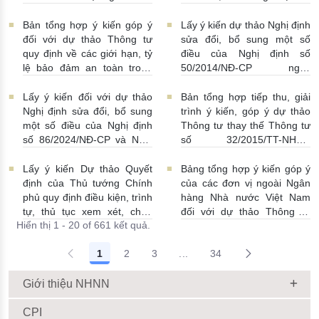
Nhà nước Việt Nam, Luật
điều Nghị định số
Phòng, chống rửa tiền và
58/2021/NĐ-CP
07/07/2026
Bản tổng hợp ý kiến góp ý
Lấy ý kiến dự thảo Nghị định
Luật Các tổ chức tín dụng
| 15:01:00
đối với dự thảo Thông tư
sửa đổi, bổ sung một số
08/07/2026 | 11:21:00
quy định về các giới hạn, tỷ
điều của Nghị định số
lệ bảo đảm an toàn trong
50/2014/NĐ-CP ngày
hoạt động của ngân hàng
20/5/2014 về quản lý dự trữ
thương mại, chi nhánh ngân
ngoại hối nhà nước
Lấy ý kiến đối với dự thảo
Bản tổng hợp tiếp thu, giải
hàng nước ngoài
23/06/2026 | 08:00:00
Nghị định sửa đổi, bổ sung
trình ý kiến, góp ý dự thảo
25/06/2026 | 16:00:00
một số điều của Nghị định
Thông tư thay thế Thông tư
số 86/2024/NĐ-CP và Nghị
số 32/2015/TT-NHNN
định số 01/2014/NĐ-CP
19/06/2026 | 14:01:00
22/06/2026 | 09:13:00
Lấy ý kiến Dự thảo Quyết
Bảng tổng hợp ý kiến góp ý
định của Thủ tướng Chính
của các đơn vị ngoài Ngân
phủ quy định điều kiện, trình
hàng Nhà nước Việt Nam
tự, thủ tục xem xét, chấp
đối với dự thảo Thông tư
Hiển thị 1 - 20 of 661 kết quả.
thuận cho Tổ chức kinh tế
sửa đổi, bổ sung Thông tư
cho vay ra nước ngoài, bảo
số 09/2019/TT-NHNN quy
1
2
3
...
34
lãnh cho người không cư trú
định về chế độ báo cáo định
Trang trung gian Use TAB to
18/06/2026 | 15:57:00
kỳ NHNN Việt Nam
18/06/2026 | 03:56:00
Giới thiệu NHNN
CPI