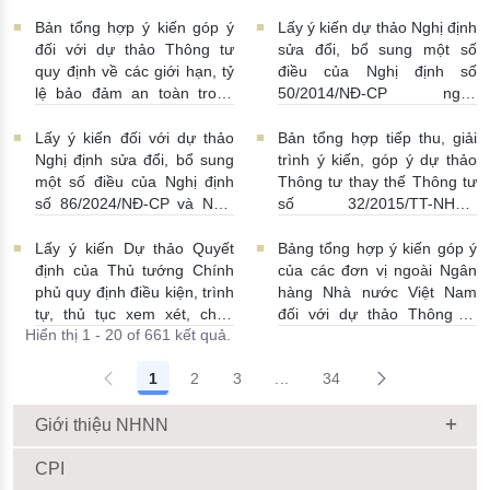
Nhà nước Việt Nam, Luật
điều Nghị định số
Phòng, chống rửa tiền và
58/2021/NĐ-CP
07/07/2026
Bản tổng hợp ý kiến góp ý
Lấy ý kiến dự thảo Nghị định
Luật Các tổ chức tín dụng
| 15:01:00
đối với dự thảo Thông tư
sửa đổi, bổ sung một số
08/07/2026 | 11:21:00
quy định về các giới hạn, tỷ
điều của Nghị định số
lệ bảo đảm an toàn trong
50/2014/NĐ-CP ngày
hoạt động của ngân hàng
20/5/2014 về quản lý dự trữ
thương mại, chi nhánh ngân
ngoại hối nhà nước
Lấy ý kiến đối với dự thảo
Bản tổng hợp tiếp thu, giải
hàng nước ngoài
23/06/2026 | 08:00:00
Nghị định sửa đổi, bổ sung
trình ý kiến, góp ý dự thảo
25/06/2026 | 16:00:00
một số điều của Nghị định
Thông tư thay thế Thông tư
số 86/2024/NĐ-CP và Nghị
số 32/2015/TT-NHNN
định số 01/2014/NĐ-CP
19/06/2026 | 14:01:00
22/06/2026 | 09:13:00
Lấy ý kiến Dự thảo Quyết
Bảng tổng hợp ý kiến góp ý
định của Thủ tướng Chính
của các đơn vị ngoài Ngân
phủ quy định điều kiện, trình
hàng Nhà nước Việt Nam
tự, thủ tục xem xét, chấp
đối với dự thảo Thông tư
Hiển thị 1 - 20 of 661 kết quả.
thuận cho Tổ chức kinh tế
sửa đổi, bổ sung Thông tư
cho vay ra nước ngoài, bảo
số 09/2019/TT-NHNN quy
1
2
3
...
34
lãnh cho người không cư trú
định về chế độ báo cáo định
Trang trung gian Use TAB to
18/06/2026 | 15:57:00
kỳ NHNN Việt Nam
18/06/2026 | 03:56:00
Giới thiệu NHNN
CPI