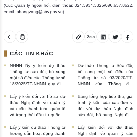
(Cục Quản lý ngoại hối, điện thoại: 024.3934.3325/096.637.8522,
email: phongvang@sbv.gov.vn).
CÁC TIN KHÁC
NHNN lấy ý kiến dự thảo
Dự thảo Thông tư Sửa đổi,
Thông tư sửa đổi, bổ sung
bổ sung một số điều của
một số điều của Thông tư số
Thông tư số 03/2020/TT-
18/2025/TT-NHNN quy định
NHNN của Thống đốc
về thu thập, khai thác, chia
NHNN quy định về tiêu huỷ
sẻ thông tin của Hệ thống
tiền của NHNN
03/08/2026 |
Lấy ý kiến đối với hồ sơ dự
Bảng tổng hợp tiếp thu, giải
thông tin phục vụ công tác
11:16:00
thảo Nghị định về quản lý
trình ý kiến của các đơn vị
giám sát hoạt động QTDND
cán cân thanh toán quốc tế
đối với dự thảo Nghị định
và tổ chức TCVM
và trạng thái đầu tư quốc tế
sửa đổi, bổ sung Nghị định
03/08/2026 | 15:00:00
Việt Nam
31/07/2026 |
số 52/2024/NĐ-CP
10:00:00
30/07/2026 | 09:09:00
Lấy ý kiến dự thảo Thông tư
Lấy kiến đối với dự thảo
hướng dẫn hoạt động thanh
Nghị định về quản lý cán