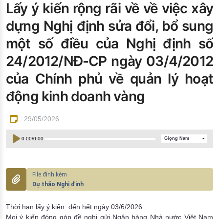
Lấy ý kiến rộng rãi về về việc xây
Đào tạo ISO
dựng Nghị định sửa đổi, bổ sung
một số điều của Nghị định số
24/2012/NĐ-CP ngày 03/4/2012
của Chính phủ về quản lý hoạt
động kinh doanh vàng
29/05/2026
0:00
/
0:00
Giọng Nam
Dự thảo Nghị định
Thời hạn lấy ý kiến: đến hết ngày 03/6/2026.
Mọi ý kiến đóng góp đề nghị gửi Ngân hàng Nhà nước Việt Nam