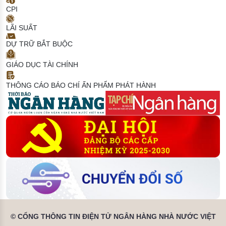
CPI
LÃI SUẤT
DỰ TRỮ BẮT BUỘC
GIÁO DỤC TÀI CHÍNH
THÔNG CÁO BÁO CHÍ
ẤN PHẨM PHÁT HÀNH
© CỔNG THÔNG TIN ĐIỆN TỬ NGÂN HÀNG NHÀ NƯỚC VIỆT