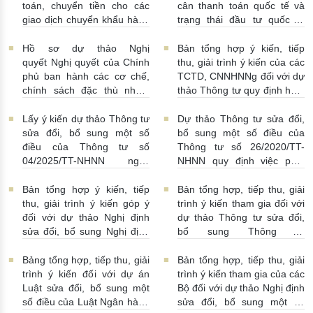
toán, chuyển tiền cho các
cân thanh toán quốc tế và
giao dịch chuyển khẩu hàng
trạng thái đầu tư quốc tế
hóa
24/07/2026 | 13:55:00
của Việt Nam
23/07/2026 |
15:00:00
Hồ sơ dự thảo Nghị
Bản tổng hợp ý kiến, tiếp
quyết Nghị quyết của Chính
thu, giải trình ý kiến của các
phủ ban hành các cơ chế,
TCTD, CNNHNNg đối với dự
chính sách đặc thù nhằm
thảo Thông tư quy định hoạt
tháo gỡ khó khăn trong
động cho vay, vay, gửi tiền,
pháp luật về phòng, chống
nhận tiền gửi, mua, bán có
Lấy ý kiến dự thảo Thông tư
Dự thảo Thông tư sửa đổi,
rửa tiền nhằm đáp ứng yêu
kỳ hạn GTCG giữa các
sửa đổi, bổ sung một số
bổ sung một số điều của
cầu cấp bách trong thực
TCTD, CNNHNNg
điều của Thông tư số
Thông tư số 26/2020/TT-
hiện cam kết quốc tế về trao
20/07/2026 | 09:32:00
04/2025/TT-NHNN ngày
NHNN quy định việc phát
đổi thông tin theo yêu cầu
15/5/2025 của NHNN quy
ngôn và cung cấp thông tin
về thuế
22/07/2026 |
định thời hạn lưu trữ hồ sơ,
của Ngân hàng Nhà nước
Bản tổng hợp ý kiến, tiếp
Bản tổng hợp, tiếp thu, giải
14:54:00
tài liệu ngành Ngân hàng
16/07/2026 | 09:41:00
thu, giải trình ý kiến góp ý
trình ý kiến tham gia đối với
16/07/2026 | 10:00:00
đối với dự thảo Nghị định
dự thảo Thông tư sửa đổi,
sửa đổi, bổ sung Nghị định
bổ sung Thông tư
số 50/2014/NĐ-CP
16/2014/TT-NHNN
13/07/2026 | 16:00:00
13/07/2026 | 02:19:00
Bảng tổng hợp, tiếp thu, giải
Bản tổng hợp, tiếp thu, giải
trình ý kiến đối với dự án
trình ý kiến tham gia của các
Luật sửa đổi, bổ sung một
Bộ đối với dự thảo Nghị định
số điều của Luật Ngân hàng
sửa đổi, bổ sung một số