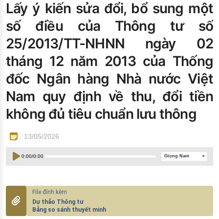
Lấy ý kiến sửa đổi, bổ sung một
Đào tạo ISO
số điều của Thông tư số
25/2013/TT-NHNN ngày 02
tháng 12 năm 2013 của Thống
đốc Ngân hàng Nhà nước Việt
Nam quy định về thu, đổi tiền
không đủ tiêu chuẩn lưu thông
13/05/2026
0:00
/
0:00
Giọng Nam
Dự thảo Thông tư
Bảng so sánh thuyết minh