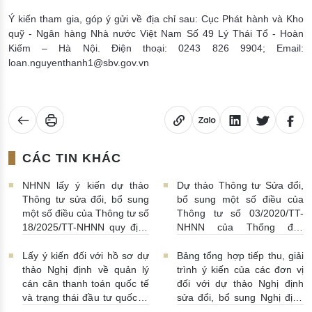
Ý kiến tham gia, góp ý gửi về địa chỉ sau: Cục Phát hành và Kho
quỹ - Ngân hàng Nhà nước Việt Nam Số 49 Lý Thái Tổ - Hoàn
Kiếm – Hà Nội. Điện thoại: 0243 826 9904; Email:
loan.nguyenthanh1@sbv.gov.vn
CÁC TIN KHÁC
NHNN lấy ý kiến dự thảo
Dự thảo Thông tư Sửa đổi,
Thông tư sửa đổi, bổ sung
bổ sung một số điều của
một số điều của Thông tư số
Thông tư số 03/2020/TT-
18/2025/TT-NHNN quy định
NHNN của Thống đốc
về thu thập, khai thác, chia
NHNN quy định về tiêu huỷ
sẻ thông tin của Hệ thống
tiền của NHNN
03/08/2026 |
Lấy ý kiến đối với hồ sơ dự
Bảng tổng hợp tiếp thu, giải
thông tin phục vụ công tác
11:16:00
thảo Nghị định về quản lý
trình ý kiến của các đơn vị
giám sát hoạt động QTDND
cán cân thanh toán quốc tế
đối với dự thảo Nghị định
và tổ chức TCVM
và trạng thái đầu tư quốc tế
sửa đổi, bổ sung Nghị định
03/08/2026 | 15:00:00
Việt Nam
31/07/2026 |
số 52/2024/NĐ-CP