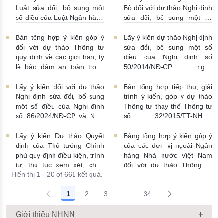
Luật sửa đổi, bổ sung một
Bộ đối với dự thảo Nghị định
số điều của Luật Ngân hàng
sửa đổi, bổ sung một số
Nhà nước Việt Nam, Luật
điều Nghị định số
Phòng, chống rửa tiền và
58/2021/NĐ-CP
07/07/2026
Bản tổng hợp ý kiến góp ý
Lấy ý kiến dự thảo Nghị định
Luật Các tổ chức tín dụng
| 15:01:00
đối với dự thảo Thông tư
sửa đổi, bổ sung một số
08/07/2026 | 11:21:00
quy định về các giới hạn, tỷ
điều của Nghị định số
lệ bảo đảm an toàn trong
50/2014/NĐ-CP ngày
hoạt động của ngân hàng
20/5/2014 về quản lý dự trữ
thương mại, chi nhánh ngân
ngoại hối nhà nước
Lấy ý kiến đối với dự thảo
Bản tổng hợp tiếp thu, giải
hàng nước ngoài
23/06/2026 | 08:00:00
Nghị định sửa đổi, bổ sung
trình ý kiến, góp ý dự thảo
25/06/2026 | 16:00:00
một số điều của Nghị định
Thông tư thay thế Thông tư
số 86/2024/NĐ-CP và Nghị
số 32/2015/TT-NHNN
định số 01/2014/NĐ-CP
19/06/2026 | 14:01:00
22/06/2026 | 09:13:00
Lấy ý kiến Dự thảo Quyết
Bảng tổng hợp ý kiến góp ý
định của Thủ tướng Chính
của các đơn vị ngoài Ngân
phủ quy định điều kiện, trình
hàng Nhà nước Việt Nam
tự, thủ tục xem xét, chấp
đối với dự thảo Thông tư
Hiển thị 1 - 20 of 661 kết quả.
thuận cho Tổ chức kinh tế
sửa đổi, bổ sung Thông tư
cho vay ra nước ngoài, bảo
số 09/2019/TT-NHNN quy
1
2
3
...
34
lãnh cho người không cư trú
định về chế độ báo cáo định
Trang trung gian Use TAB to
18/06/2026 | 15:57:00
kỳ NHNN Việt Nam
18/06/2026 | 03:56:00
Giới thiệu NHNN