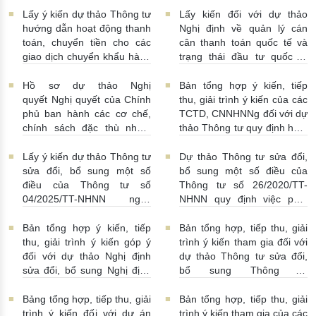
10:00:00
30/07/2026 | 09:09:00
Lấy ý kiến dự thảo Thông tư
Lấy kiến đối với dự thảo
hướng dẫn hoạt động thanh
Nghị định về quản lý cán
toán, chuyển tiền cho các
cân thanh toán quốc tế và
giao dịch chuyển khẩu hàng
trạng thái đầu tư quốc tế
hóa
24/07/2026 | 13:55:00
của Việt Nam
23/07/2026 |
15:00:00
Hồ sơ dự thảo Nghị
Bản tổng hợp ý kiến, tiếp
quyết Nghị quyết của Chính
thu, giải trình ý kiến của các
phủ ban hành các cơ chế,
TCTD, CNNHNNg đối với dự
chính sách đặc thù nhằm
thảo Thông tư quy định hoạt
tháo gỡ khó khăn trong
động cho vay, vay, gửi tiền,
pháp luật về phòng, chống
nhận tiền gửi, mua, bán có
Lấy ý kiến dự thảo Thông tư
Dự thảo Thông tư sửa đổi,
rửa tiền nhằm đáp ứng yêu
kỳ hạn GTCG giữa các
sửa đổi, bổ sung một số
bổ sung một số điều của
cầu cấp bách trong thực
TCTD, CNNHNNg
điều của Thông tư số
Thông tư số 26/2020/TT-
hiện cam kết quốc tế về trao
20/07/2026 | 09:32:00
04/2025/TT-NHNN ngày
NHNN quy định việc phát
đổi thông tin theo yêu cầu
15/5/2025 của NHNN quy
ngôn và cung cấp thông tin
về thuế
22/07/2026 |
định thời hạn lưu trữ hồ sơ,
của Ngân hàng Nhà nước
Bản tổng hợp ý kiến, tiếp
Bản tổng hợp, tiếp thu, giải
14:54:00
tài liệu ngành Ngân hàng
16/07/2026 | 09:41:00
thu, giải trình ý kiến góp ý
trình ý kiến tham gia đối với
16/07/2026 | 10:00:00
đối với dự thảo Nghị định
dự thảo Thông tư sửa đổi,
sửa đổi, bổ sung Nghị định
bổ sung Thông tư
số 50/2014/NĐ-CP
16/2014/TT-NHNN
13/07/2026 | 16:00:00
13/07/2026 | 02:19:00
Bảng tổng hợp, tiếp thu, giải
Bản tổng hợp, tiếp thu, giải
trình ý kiến đối với dự án
trình ý kiến tham gia của các