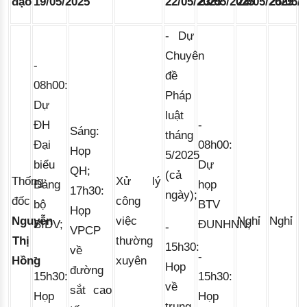
đạo
19/05/2025
22/05/2025
23/05/2025
24/05/2025
25/05/
- 
Dự
Chuyên
-
đề
08h00:
Pháp
Dự
luật
ĐH
-
Sáng:
tháng
Đại
08h00:
Họp
5/2025
biểu
Dự
QH;
(cả
Thống
Xử lý
Đảng
họp
17h30: 
ngày);
đốc
công
bộ
BTV
Họp 
Nguyễn
việc
Nghỉ
Nghỉ
BIDV;
ĐUNHNN;
- 
VPCP 
Thị
thường
15h30:
về 
-
- 
Hồng
xuyên
Họp
đường 
15h30:
15h30:
về
sắt cao 
Họp
Họp
trung