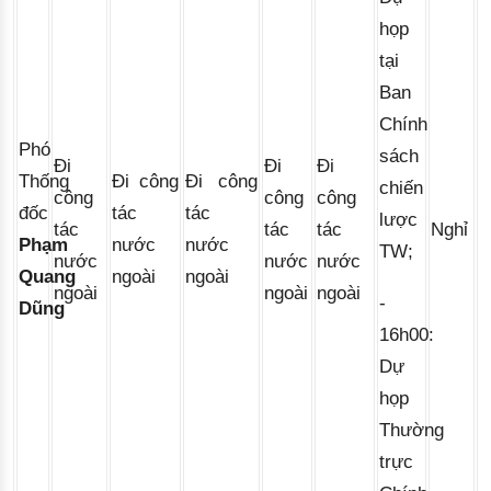
họp
tại
Ban
Chính
Phó
sách
Đi
Đi
Đi
Thống
Đi công
Đi công
chiến
công
công
công
đốc
tác
tác
lược
tác
tác
tác
Nghỉ
Phạm
nước
nước
TW;
nước
nước
nước
Quang
ngoài
ngoài
ngoài
ngoài
ngoài
- 
Dũng
16h00: 
Dự 
họp 
Thường 
trực