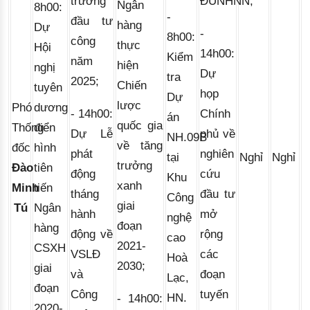
trưởng 
ĐUNHNN;  
Ngân 
8h00:
-
đầu tư 
hàng 
Dự
-
8h00:
công 
thực 
Hội
14h00:
Kiểm
năm 
hiện 
nghị
Dự
tra
2025; 
Chiến 
tuyên
họp
Dự
lược 
Phó
dương
- 14h00:
Chính
án
quốc gia 
Thống
điển
Dự Lễ
phủ về
NH.09B
về tăng 
đốc
hình
phát
nghiên
tại
Nghỉ
Nghỉ
trưởng 
Đào
tiên
động
cứu
Khu
xanh 
Minh
tiến
tháng
đầu tư
Công
giai 
Tú
Ngân
hành
mở
nghệ
đoạn 
hàng
động về
rộng
cao
2021-
CSXH
VSLĐ
các
Hoà
2030; 
giai
và
đoạn
Lạc,
đoạn
Công
tuyến
HN.
- 14h00:
2020-