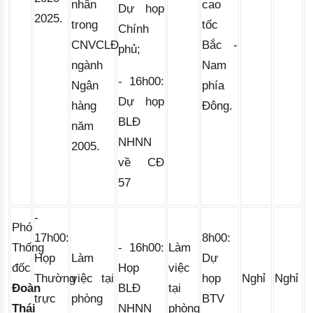
nhân
cao
Dự họp
2025.
trong
tốc
Chính
CNVCLĐ
Bắc -
phủ;
ngành
Nam
- 
16h00:
Ngân
phía
Dự họp
hàng
Đông.
BLĐ
năm
NHNN
2005.
về CĐ
57
-
Phó
17h00:
8h00:
Thống
- 16h00:
Làm
Họp
Làm
Dự
đốc
Họp
việc
Thường
việc tại
họp
Nghỉ
Nghỉ
Đoàn
BLĐ
tại
trực
phòng
BTV
Thái
NHNN
phòng