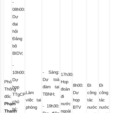
- 
08h00:
Dự
đại
hội
Đảng
bộ
BIDV
; 
- 
- 
Sáng:
10h00:
17h30:
Dự toà
Dự
Phó
Họp
8h00:
Đi
Đi
đàm tại
họp
Thống
đoàn
Làm
Dự
công
công
TBNH;
TTgCP
đốc
đi
việc tại
họp
tác
tác
chủ
Phạm
nước
- 19h30:
phòng
BTV
nước
nước
trì;
Thanh
ngoài