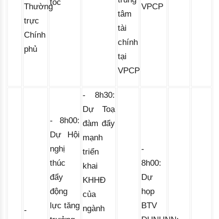
tốc
Thường
VPCP
tâm
trực
tài
Chính
chính
phủ
tại
VPCP
- 8h30: 
Dự Toạ 
- 8h00: 
đàm đẩy 
Dự Hội 
mạnh 
nghị 
- 
triển 
thúc 
8h00: 
khai 
đẩy 
Dự 
KHHĐ 
động 
họp 
của 
lực tăng 
BTV 
ngành 
-