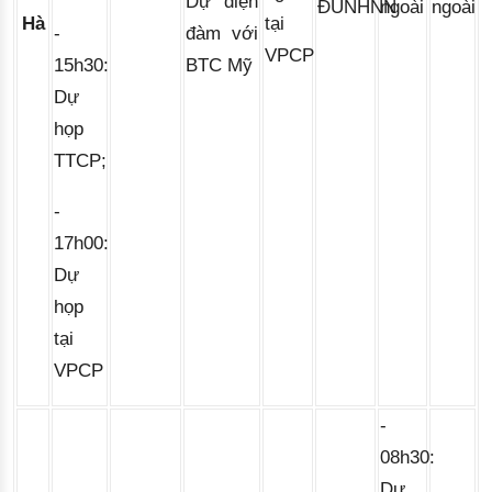
Dự điện
ĐUNHNN
ngoài
ngoài
Hà
tại
đàm với
-
VPCP
BTC Mỹ
15h30:
Dự
họp
TTCP;
-
17h00:
Dự
họp
tại
VPCP
-
08h30:
Dự