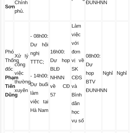
Chính
ĐUNHNN
Sơn
phủ.
Làm
việc
- 08h00: 
với
Dự hội 
Phó
16h00:
đơn
nghị 
Xử lý
08h00:
Thống
Dự họp
vị về
TTTC; 
công
Dự
đốc
BLĐ
SK
việc
họp
Nghỉ
Nghỉ
- 14h00:
Phạm
NHNN
CĐS
thường
BTV
Dự buổi
Tiến
về CĐ
và
xuyên
ĐUNHNN
làm
Dũng
57
Bình
việc tại
dân
Hà Nam
học
vụ số