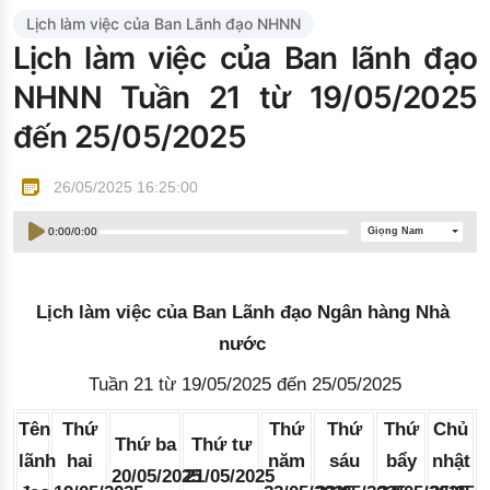
Đào tạo ISO
Lịch làm việc của Ban Lãnh đạo NHNN
Lịch làm việc của Ban lãnh đạo
NHNN Tuần 21 từ 19/05/2025
đến 25/05/2025
26/05/2025 16:25:00
0:00
/
0:00
Giọng Nam
Lịch làm việc của Ban Lãnh đạo Ngân hàng Nhà 
nước 
Tuần
21 từ 19/05/2025 đến 25/05/2025
Tên
Thứ
Thứ
Thứ
Thứ
Chủ
Thứ ba
Thứ tư
lãnh
hai
năm
sáu
bẩy
nhật
20/05/2025
21/05/2025