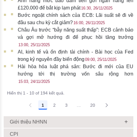
Anh nâng mức bảo đảm tiền gửi ngân hàng lên
£120.000 để bắt kịp lạm phát
16:30, 26/11/2025
Bước ngoặt chính sách của ECB: Lãi suất sẽ đi về
đâu sau chu kỳ cắt giảm?
16:00, 26/11/2025
Châu Âu trước “bẫy năng suất thấp”: ECB cảnh báo
và gợi mở hướng đi để phục hồi tăng trưởng
13:00, 25/11/2025
AI, kinh tế và ổn định tài chính - Bài học của Fed
trong kỷ nguyên đầy biến động
09:00, 25/11/2025
Hài hòa hóa luật phá sản: Bước đi mới của EU
hướng tới thị trường vốn sâu rộng hơn
15:03, 24/11/2025
Hiển thị 1 - 10 of 194 kết quả.
1
2
3
...
20
Giới thiệu NHNN
CPI