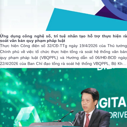
Ứng dụng công nghệ số, trí tuệ nhân tạo hỗ trợ thực hiện rà
soát văn bản quy phạm pháp luật
Thực hiện Công điện số 32/CĐ-TTg ngày 19/4/2026 của Thủ tướng
Chính phủ về việc tổ chức thực hiện tổng rà soát hệ thống văn bản
quy phạm pháp luật (VBQPPL) và Hướng dẫn số 06/HĐ-BCĐ ngày
22/4/2026 của Ban Chỉ đạo tổng rà soát hệ thống VBQPPL, Bộ Khoa
học và Công nghệ đã ban hành Công văn số 2766/BKHCN-TTCNTT
ngày 29/4/2026 hướng dẫn ứng dụng công nghệ số, trí tuệ nhân tạo
hỗ trợ thực hiện rà soát VBQPPL.