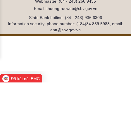
Webmaster: (84 - 243) 266.9435
Email: thuongtrucweb@sbv.gov.vn
State Bank hotline: (84 - 243) 936.6306
Information security: phone number: (+84)84.859.5983, email:
antt@sbv.gov.vn
Đã kết nối EMC