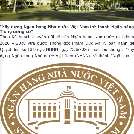
“Xây dựng Ngân hàng Nhà nước Việt Nam trở thành Ngân hàng
Trung ương số”
Theo Kế hoạch chuyển đổi số của Ngân hàng Nhà nước giai đoạn
2026 – 2030 vừa được Thống đốc Phạm Đức Ấn ký ban hành tại
Quyết định số 1344/QĐ-NHNN ngày 23/6/2026, mục tiêu chung là “xây
dựng Ngân hàng Nhà nước Việt Nam (NHNN) trở thành "Ngân hàng
Trung ương số" đổi mới toàn diện hoạt động quản lý, điều hành dựa
trên dữ liệu và công nghệ số; thúc đẩy chuyển đổi số và thanh toán số
ngành ngân hàng, đóng góp tích cực vào phát triển kinh tế số và xã
hội số quốc gia; bảo đảm an ninh, an toàn hệ thống thông tin trong
môi trường số”.