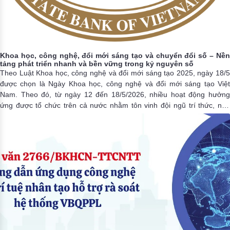
Khoa học, công nghệ, đổi mới sáng tạo và chuyển đổi số – Nền
tảng phát triển nhanh và bền vững trong kỷ nguyên số
Theo Luật Khoa học, công nghệ và đổi mới sáng tạo 2025, ngày 18/5
được chọn là Ngày Khoa học, công nghệ và đổi mới sáng tạo Việt
Nam. Theo đó, từ ngày 12 đến 18/5/2026, nhiều hoạt động hưởng
ứng được tổ chức trên cả nước nhằm tôn vinh đội ngũ trí thức, nhà
khoa học, doanh nghiệp và lan tỏa các thành tựu nổi bật, khẳng định
vai trò của khoa học, công nghệ, đổi mới sáng tạo và chuyển đổi số
trong phát triển đất nước. Trong những năm qua, dưới sự chỉ đạo của
Đảng, Chính phủ và Ngân hàng Nhà nước Việt Nam (NHNN), ngành
Ngân hàng luôn là một trong những lĩnh vực đi đầu trong ứng dụng
khoa học công nghệ, đổi mới sáng tạo và chuyển đổi số quốc gia.