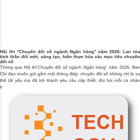
Hội thi “Chuyển đổi số ngành Ngân hàng” năm 2026: Lan tỏa
tinh thần đổi mới, sáng tạo, hiện thực hóa các mục tiêu chuyển
đổi số
Thông qua Hội thi“Chuyển đổi số ngành Ngân hàng” năm 2026, Ban
Chỉ đạo muốn gửi gắm một thông điệp: chuyển đổi số không chỉ là xu
thế tất yếu mà đã trở thành yêu cầu cấp thiết, đòi hỏi mỗi cá nhân
trong Ngành phải chủ động thích ứng, không ngừng học hỏi và đổi
mới. Với chủ đề “Chủ động số hóa - Bứt phá tương lai”, ngành Ngân
hàng thể hiện quyết tâm đi đầu trong công cuộc chuyển đổi số quốc
gia, hướng tới xây dựng một hệ sinh thái ngân hàng số hiện đại, an
toàn, hiệu quả và lấy khách hàng làm trung tâm.