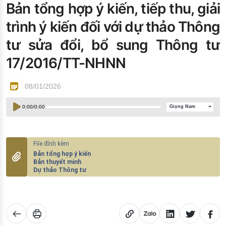
Bản tổng hợp ý kiến, tiếp thu, giải
Đào tạo ISO
trình ý kiến đối với dự thảo Thông
tư sửa đổi, bổ sung Thông tư
17/2016/TT-NHNN
08/01/2026
0:00
/
0:00
Giọng Nam
Bản tổng hợp ý kiến
Bản thuyết minh
Dự thảo Thông tư