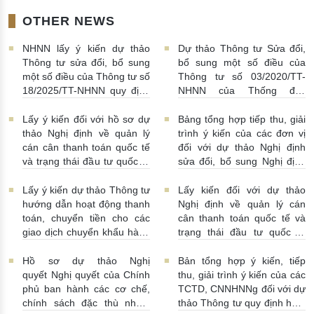
OTHER NEWS
NHNN lấy ý kiến dự thảo
Dự thảo Thông tư Sửa đổi,
Thông tư sửa đổi, bổ sung
bổ sung một số điều của
một số điều của Thông tư số
Thông tư số 03/2020/TT-
18/2025/TT-NHNN quy định
NHNN của Thống đốc
về thu thập, khai thác, chia
NHNN quy định về tiêu huỷ
sẻ thông tin của Hệ thống
tiền của NHNN
03/08/2026 |
Lấy ý kiến đối với hồ sơ dự
Bảng tổng hợp tiếp thu, giải
thông tin phục vụ công tác
11:16:00
thảo Nghị định về quản lý
trình ý kiến của các đơn vị
giám sát hoạt động QTDND
cán cân thanh toán quốc tế
đối với dự thảo Nghị định
và tổ chức TCVM
và trạng thái đầu tư quốc tế
sửa đổi, bổ sung Nghị định
03/08/2026 | 15:00:00
Việt Nam
31/07/2026 |
số 52/2024/NĐ-CP
10:00:00
30/07/2026 | 09:09:00
Lấy ý kiến dự thảo Thông tư
Lấy kiến đối với dự thảo
hướng dẫn hoạt động thanh
Nghị định về quản lý cán
toán, chuyển tiền cho các
cân thanh toán quốc tế và
giao dịch chuyển khẩu hàng
trạng thái đầu tư quốc tế
hóa
24/07/2026 | 13:55:00
của Việt Nam
23/07/2026 |
15:00:00
Hồ sơ dự thảo Nghị
Bản tổng hợp ý kiến, tiếp
quyết Nghị quyết của Chính
thu, giải trình ý kiến của các
phủ ban hành các cơ chế,
TCTD, CNNHNNg đối với dự
chính sách đặc thù nhằm
thảo Thông tư quy định hoạt