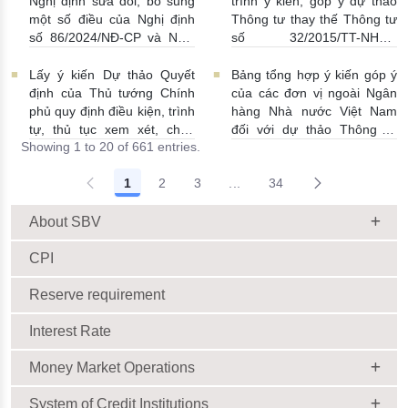
Nghị định sửa đổi, bổ sung
trình ý kiến, góp ý dự thảo
25/06/2026 | 16:00:00
một số điều của Nghị định
Thông tư thay thế Thông tư
số 86/2024/NĐ-CP và Nghị
số 32/2015/TT-NHNN
định số 01/2014/NĐ-CP
19/06/2026 | 14:01:00
22/06/2026 | 09:13:00
Lấy ý kiến Dự thảo Quyết
Bảng tổng hợp ý kiến góp ý
định của Thủ tướng Chính
của các đơn vị ngoài Ngân
phủ quy định điều kiện, trình
hàng Nhà nước Việt Nam
tự, thủ tục xem xét, chấp
đối với dự thảo Thông tư
Showing 1 to 20 of 661 entries.
thuận cho Tổ chức kinh tế
sửa đổi, bổ sung Thông tư
cho vay ra nước ngoài, bảo
số 09/2019/TT-NHNN quy
1
2
3
...
34
lãnh cho người không cư trú
định về chế độ báo cáo định
Intermediate Pages Use TAB
18/06/2026 | 15:57:00
kỳ NHNN Việt Nam
18/06/2026 | 03:56:00
About SBV
CPI
Reserve requirement
Interest Rate
Money Market Operations
System of Credit Institutions