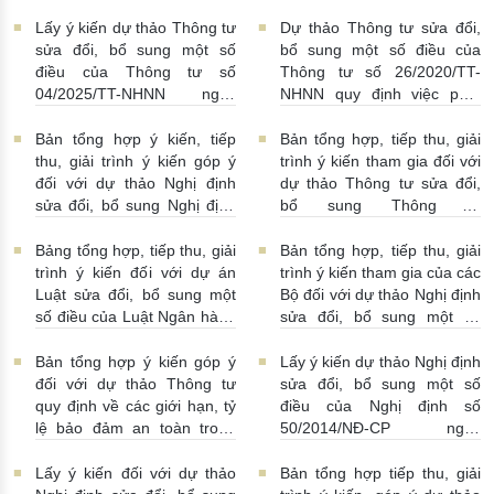
tháo gỡ khó khăn trong
động cho vay, vay, gửi tiền,
pháp luật về phòng, chống
nhận tiền gửi, mua, bán có
Lấy ý kiến dự thảo Thông tư
Dự thảo Thông tư sửa đổi,
rửa tiền nhằm đáp ứng yêu
kỳ hạn GTCG giữa các
sửa đổi, bổ sung một số
bổ sung một số điều của
cầu cấp bách trong thực
TCTD, CNNHNNg
điều của Thông tư số
Thông tư số 26/2020/TT-
hiện cam kết quốc tế về trao
20/07/2026 | 09:32:00
04/2025/TT-NHNN ngày
NHNN quy định việc phát
đổi thông tin theo yêu cầu
15/5/2025 của NHNN quy
ngôn và cung cấp thông tin
về thuế
22/07/2026 |
định thời hạn lưu trữ hồ sơ,
của Ngân hàng Nhà nước
Bản tổng hợp ý kiến, tiếp
Bản tổng hợp, tiếp thu, giải
14:54:00
tài liệu ngành Ngân hàng
16/07/2026 | 09:41:00
thu, giải trình ý kiến góp ý
trình ý kiến tham gia đối với
16/07/2026 | 10:00:00
đối với dự thảo Nghị định
dự thảo Thông tư sửa đổi,
sửa đổi, bổ sung Nghị định
bổ sung Thông tư
số 50/2014/NĐ-CP
16/2014/TT-NHNN
13/07/2026 | 16:00:00
13/07/2026 | 02:19:00
Bảng tổng hợp, tiếp thu, giải
Bản tổng hợp, tiếp thu, giải
trình ý kiến đối với dự án
trình ý kiến tham gia của các
Luật sửa đổi, bổ sung một
Bộ đối với dự thảo Nghị định
số điều của Luật Ngân hàng
sửa đổi, bổ sung một số
Nhà nước Việt Nam, Luật
điều Nghị định số
Phòng, chống rửa tiền và
58/2021/NĐ-CP
07/07/2026
Bản tổng hợp ý kiến góp ý
Lấy ý kiến dự thảo Nghị định
Luật Các tổ chức tín dụng
| 15:01:00
đối với dự thảo Thông tư
sửa đổi, bổ sung một số
08/07/2026 | 11:21:00
quy định về các giới hạn, tỷ
điều của Nghị định số
lệ bảo đảm an toàn trong
50/2014/NĐ-CP ngày
hoạt động của ngân hàng
20/5/2014 về quản lý dự trữ
thương mại, chi nhánh ngân
ngoại hối nhà nước
Lấy ý kiến đối với dự thảo
Bản tổng hợp tiếp thu, giải
hàng nước ngoài
23/06/2026 | 08:00:00