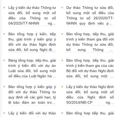
tháo gỡ khó khăn trong
động cho vay, vay, gửi tiền,
pháp luật về phòng, chống
nhận tiền gửi, mua, bán có
Lấy ý kiến dự thảo Thông tư
Dự thảo Thông tư sửa đổi,
rửa tiền nhằm đáp ứng yêu
kỳ hạn GTCG giữa các
sửa đổi, bổ sung một số
bổ sung một số điều của
cầu cấp bách trong thực
TCTD, CNNHNNg
điều của Thông tư số
Thông tư số 26/2020/TT-
hiện cam kết quốc tế về trao
20/07/2026 | 09:32:00
04/2025/TT-NHNN ngày
NHNN quy định việc phát
đổi thông tin theo yêu cầu
15/5/2025 của NHNN quy
ngôn và cung cấp thông tin
về thuế
22/07/2026 |
định thời hạn lưu trữ hồ sơ,
của Ngân hàng Nhà nước
Bản tổng hợp ý kiến, tiếp
Bản tổng hợp, tiếp thu, giải
14:54:00
tài liệu ngành Ngân hàng
16/07/2026 | 09:41:00
thu, giải trình ý kiến góp ý
trình ý kiến tham gia đối với
16/07/2026 | 10:00:00
đối với dự thảo Nghị định
dự thảo Thông tư sửa đổi,
sửa đổi, bổ sung Nghị định
bổ sung Thông tư
số 50/2014/NĐ-CP
16/2014/TT-NHNN
13/07/2026 | 16:00:00
13/07/2026 | 02:19:00
Bảng tổng hợp, tiếp thu, giải
Bản tổng hợp, tiếp thu, giải
trình ý kiến đối với dự án
trình ý kiến tham gia của các
Luật sửa đổi, bổ sung một
Bộ đối với dự thảo Nghị định
số điều của Luật Ngân hàng
sửa đổi, bổ sung một số
Nhà nước Việt Nam, Luật
điều Nghị định số
Phòng, chống rửa tiền và
58/2021/NĐ-CP
07/07/2026
Bản tổng hợp ý kiến góp ý
Lấy ý kiến dự thảo Nghị định
Luật Các tổ chức tín dụng
| 15:01:00
đối với dự thảo Thông tư
sửa đổi, bổ sung một số
08/07/2026 | 11:21:00
quy định về các giới hạn, tỷ
điều của Nghị định số
lệ bảo đảm an toàn trong
50/2014/NĐ-CP ngày
hoạt động của ngân hàng
20/5/2014 về quản lý dự trữ
thương mại, chi nhánh ngân
ngoại hối nhà nước
Lấy ý kiến đối với dự thảo
Bản tổng hợp tiếp thu, giải