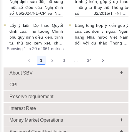
hàng nước ngoài
23/06/2026 | 08:00:00
Nghị định sửa đổi, bổ sung
trình ý kiến, góp ý dự thảo
25/06/2026 | 16:00:00
một số điều của Nghị định
Thông tư thay thế Thông tư
số 86/2024/NĐ-CP và Nghị
số 32/2015/TT-NHNN
định số 01/2014/NĐ-CP
19/06/2026 | 14:01:00
22/06/2026 | 09:13:00
Lấy ý kiến Dự thảo Quyết
Bảng tổng hợp ý kiến góp ý
định của Thủ tướng Chính
của các đơn vị ngoài Ngân
phủ quy định điều kiện, trình
hàng Nhà nước Việt Nam
tự, thủ tục xem xét, chấp
đối với dự thảo Thông tư
Showing 1 to 20 of 661 entries.
thuận cho Tổ chức kinh tế
sửa đổi, bổ sung Thông tư
cho vay ra nước ngoài, bảo
số 09/2019/TT-NHNN quy
1
2
3
...
34
lãnh cho người không cư trú
định về chế độ báo cáo định
Intermediate Pages Use TAB
18/06/2026 | 15:57:00
kỳ NHNN Việt Nam
18/06/2026 | 03:56:00
About SBV
CPI
Reserve requirement
Interest Rate
Money Market Operations
System of Credit Institutions