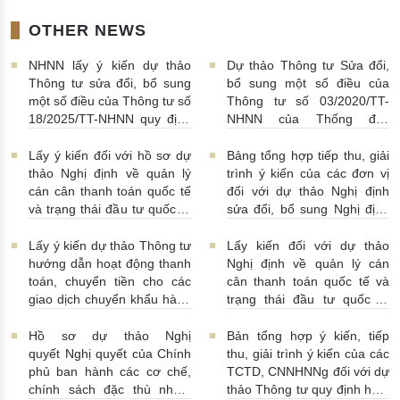
OTHER NEWS
NHNN lấy ý kiến dự thảo
Dự thảo Thông tư Sửa đổi,
Thông tư sửa đổi, bổ sung
bổ sung một số điều của
một số điều của Thông tư số
Thông tư số 03/2020/TT-
18/2025/TT-NHNN quy định
NHNN của Thống đốc
về thu thập, khai thác, chia
NHNN quy định về tiêu huỷ
sẻ thông tin của Hệ thống
tiền của NHNN
03/08/2026 |
Lấy ý kiến đối với hồ sơ dự
Bảng tổng hợp tiếp thu, giải
thông tin phục vụ công tác
11:16:00
thảo Nghị định về quản lý
trình ý kiến của các đơn vị
giám sát hoạt động QTDND
cán cân thanh toán quốc tế
đối với dự thảo Nghị định
và tổ chức TCVM
và trạng thái đầu tư quốc tế
sửa đổi, bổ sung Nghị định
03/08/2026 | 15:00:00
Việt Nam
31/07/2026 |
số 52/2024/NĐ-CP
10:00:00
30/07/2026 | 09:09:00
Lấy ý kiến dự thảo Thông tư
Lấy kiến đối với dự thảo
hướng dẫn hoạt động thanh
Nghị định về quản lý cán
toán, chuyển tiền cho các
cân thanh toán quốc tế và
giao dịch chuyển khẩu hàng
trạng thái đầu tư quốc tế
hóa
24/07/2026 | 13:55:00
của Việt Nam
23/07/2026 |
15:00:00
Hồ sơ dự thảo Nghị
Bản tổng hợp ý kiến, tiếp
quyết Nghị quyết của Chính
thu, giải trình ý kiến của các
phủ ban hành các cơ chế,
TCTD, CNNHNNg đối với dự
chính sách đặc thù nhằm
thảo Thông tư quy định hoạt