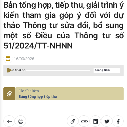
Bản tổng hợp, tiếp thu, giải trình ý
Đào tạo ISO
kiến tham gia góp ý đối với dự
thảo Thông tư sửa đổi, bổ sung
một số Điều của Thông tư số
51/2024/TT-NHNN
16/03/2026
0:00
/
0:00
Giọng Nam
Bảng tổng hợp tiếp thu